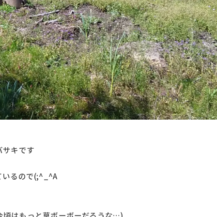
バサキです
るので(;^_^A
今頃はもっと草ボーボーだろうな…)