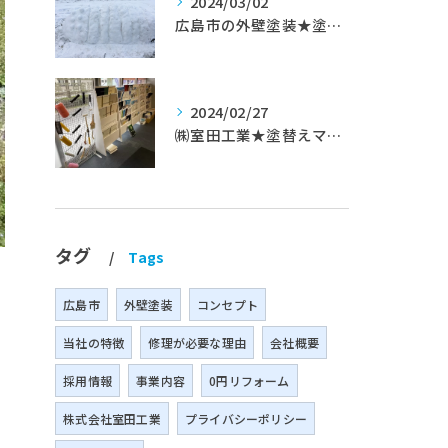
2024/03/02
広島市の外壁塗装★塗替えマスターズ★ブログ「初めて家を手入れするのに」
2024/02/27
㈱室田工業★塗替えマスターズ★築35年以上のお宅の施工事例
タグ
Tags
広島市
外壁塗装
コンセプト
当社の特徴
修理が必要な理由
会社概要
採用情報
事業内容
0円リフォーム
株式会社室田工業
プライバシーポリシー