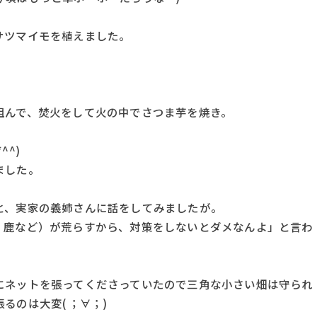
サツマイモを植えました。
組んで、焚火をして火の中でさつま芋を焼き。
^)
ました。
と、実家の義姉さんに話をしてみましたが。
・鹿など）が荒らすから、対策をしないとダメなんよ」と言わ
にネットを張ってくださっていたので三角な小さい畑は守られ
のは大変( ；∀；)