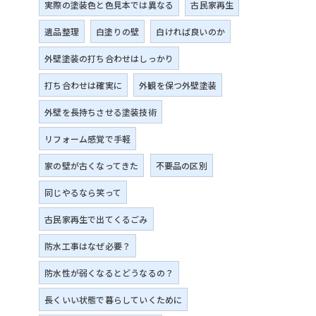
実際の塗装色と色見本では異なる
古民家再生
遺品整理
白塗りの壁
白ければ良いのか
外壁塗装の打ち合わせはしっかり
打ち合わせは確実に
外観を保つ外壁塗装
外壁を長持ちさせる塗装技術
リフォーム感覚で手軽
家の壁が古くなってきた
不要品の区別
同じやるなら笑って
古民家再生で出てくるごみ
防水工事はなぜ必要？
防水性が弱くなるとどうなるの？
長くいい状態で暮らしていくために