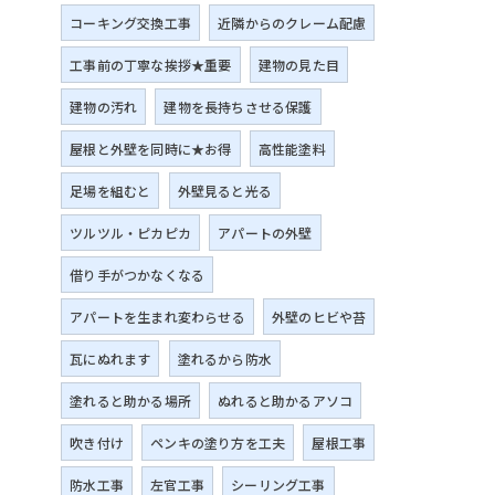
コーキング交換工事
近隣からのクレーム配慮
工事前の丁寧な挨拶★重要
建物の見た目
建物の汚れ
建物を長持ちさせる保護
屋根と外壁を同時に★お得
高性能塗料
足場を組むと
外壁見ると光る
ツルツル・ピカピカ
アパートの外壁
借り手がつかなくなる
アパートを生まれ変わらせる
外壁のヒビや苔
瓦にぬれます
塗れるから防水
塗れると助かる場所
ぬれると助かるアソコ
吹き付け
ペンキの塗り方を工夫
屋根工事
防水工事
左官工事
シーリング工事