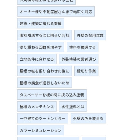
オーナー様や不動産屋さんまで幅広く対応
建設・建築に携わる業種
腹筋崩壊するほど明るい会社
外壁の耐用年数
塗り重ねる回数を増やす
塗料を厳選する
立地条件に合わせる
外装塗装の業者選び
屋根の板を張り合わせた後に
縁切り作業
屋根の腐食が進行しないため
タスペーサーを板の間に挟み込み塗装
屋根のメンテナンス
水性塗料とは
一戸建てのツートンカラー
外壁の色を変える
カラーシミュレーション