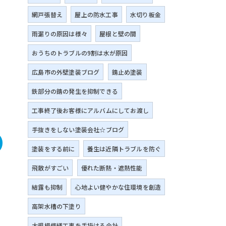
網戸張替え
屋上の防水工事
水切り板金
雨漏りの原因は様々
屋根と壁の間
おうちのトラブルの9割は水が原因
広島市の外壁塗装ブログ
錆止め塗装
鉄部分の錆の発生を抑制できる
工事終了後お客様にアルバムにしてお渡し
手抜きをしない塗装会社☆ブログ
塗装をする前に
養生は近隣トラブルを防ぐ
飛散がすごい
優れた断熱・遮熱性能
結露も抑制
心地よい健やかな住環境を創造
高架水槽の下塗り
大規模修繕工事を手掛ける会社