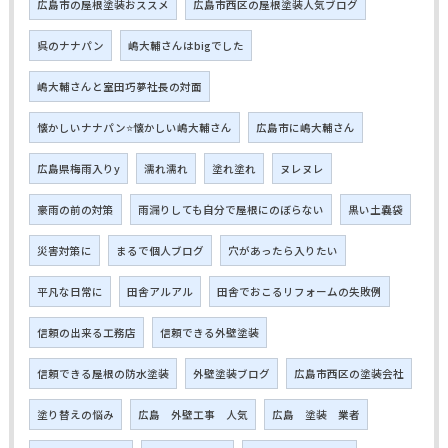
広島市の屋根塗装おススメ
広島市西区の屋根塗装人気ブログ
呉のナナパン
嶋大輔さんはbigでした
嶋大輔さんと室田巧夢社長の対面
懐かしいナナパン⭐懐かしい嶋大輔さん
広島市に嶋大輔さん
広島県梅雨入りy
濡れ濡れ
塗れ塗れ
ヌレヌレ
豪雨の前の対策
雨漏りしても自分で屋根にのぼらない
黒い土嚢袋
災害対策に
まるで個人ブログ
穴があったら入りたい
平凡な日常に
田舎アルアル
田舎でおこるリフォームの失敗例
信頼の出来る工務店
信頼できる外壁塗装
信頼できる屋根の防水塗装
外壁塗装ブログ
広島市西区の塗装会社
塗り替えの悩み
広島 外壁工事 人気
広島 塗装 業者