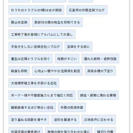
おうちのトラブルの9割は水が原因
広島市の外壁塗装ブログ
錆止め塗装
鉄部分の錆の発生を抑制できる
工事終了後お客様にアルバムにしてお渡し
手抜きをしない塗装会社☆ブログ
塗装をする前に
養生は近隣トラブルを防ぐ
飛散がすごい
優れた断熱・遮熱性能
結露も抑制
心地よい健やかな住環境を創造
高架水槽の下塗り
大規模修繕工事を手掛ける会社
オーナー様や不動産屋さんまで幅広く対応
建設・建築に携わる業種
腹筋崩壊するほど明るい会社
外壁の耐用年数
塗り重ねる回数を増やす
塗料を厳選する
立地条件に合わせる
外装塗装の業者選び
屋根の板を張り合わせた後に
縁切り作業