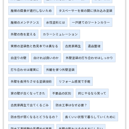
屋根の腐食が進行しないため
タスペーサーを板の間に挟み込み塗装
屋根のメンテナンス
水性塗料とは
一戸建てのツートンカラー
外壁の色を変える
カラーシミュレーション
実際の塗装色と色見本では異なる
古民家再生
遺品整理
白塗りの壁
白ければ良いのか
外壁塗装の打ち合わせはしっかり
打ち合わせは確実に
外観を保つ外壁塗装
外壁を長持ちさせる塗装技術
リフォーム感覚で手軽
家の壁が古くなってきた
不要品の区別
同じやるなら笑って
古民家再生で出てくるごみ
防水工事はなぜ必要？
防水性が弱くなるとどうなるの？
長くいい状態で暮らしていくために
防水工事時期の見極めが重要
外壁の膨れはそのままにしない