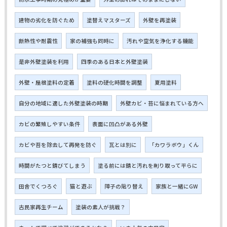
建物の劣化を防ぐため
塗替えマスターズ
外壁を再塗装
断熱性や耐震性
家の補強も同時に
汚れや空気を浄化する機能
是非外壁塗装を利用
四季のある日本と外壁塗装
外壁・屋根塗料の定着
塗料の硬化時間を調整
夏用塗料
自分の地域に適した外壁塗装の時期
外壁カビ・苔に悩まれている方へ
カビの繁殖しやすい条件
表面に凹凸がある外壁
カビや苔を除去して再発を防ぐ
瓦とは別に
「カワラボウ」くん
時間がたつと錆びてしまう
塗る前には錆と汚れを削り取って平らに
田舎でくつろぐ
猫と遊ぶ
障子の貼り替え
家族と一緒にGW
古民家再生チーム
塗装の素人が挑戦？