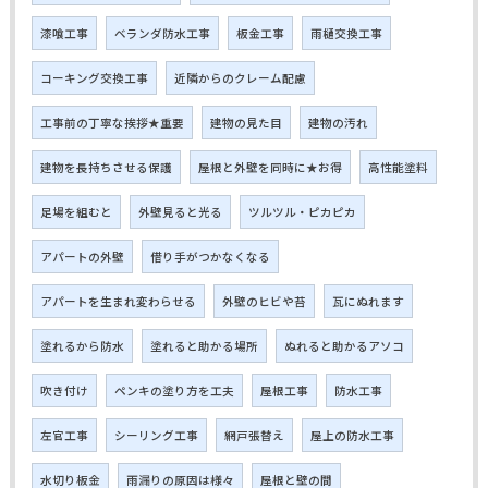
漆喰工事
ベランダ防水工事
板金工事
雨樋交換工事
コーキング交換工事
近隣からのクレーム配慮
工事前の丁寧な挨拶★重要
建物の見た目
建物の汚れ
建物を長持ちさせる保護
屋根と外壁を同時に★お得
高性能塗料
足場を組むと
外壁見ると光る
ツルツル・ピカピカ
アパートの外壁
借り手がつかなくなる
アパートを生まれ変わらせる
外壁のヒビや苔
瓦にぬれます
塗れるから防水
塗れると助かる場所
ぬれると助かるアソコ
吹き付け
ペンキの塗り方を工夫
屋根工事
防水工事
左官工事
シーリング工事
網戸張替え
屋上の防水工事
水切り板金
雨漏りの原因は様々
屋根と壁の間