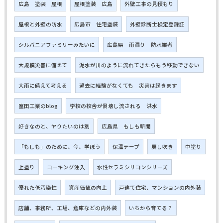
広島 塗装 屋根
屋根塗装 広島
外壁工事の見積もり
屋根と外壁の防水
広島市 住宅塗装
外壁診断士検定登録証
シルバニアファミリーみたいに
広島県 雨漏り 防水業者
大規模災害に備えて
泥水が川のように流れてきたらもう移動できない
大雨に備えて考える
過去に経験がなくても 災害は起きます
室田工業のblog
学校の校舎が倒壊し流される 洪水
好きなのと、ヤりたいのは別
広島県 もしも新聞
「もしも」のために、今、学ぼう
保温テープ
戻し吹き
中塗り
上塗り
コーキング注入
水性セラミシリコンシリーズ
優れた低汚染性
資産価値の向上
戸建て住宅、マンションの内外装
店舗、事務所、工場、倉庫などの内外装
いちから育てる？