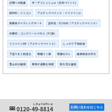
近隣への配慮
オーデフレッシュsi（日本ペイント)
原材料：シリコン
アステックペイント：リファインsi
窯業系サイディングボード
塗料名：EC5000（アステックペイント）
外壁材：コンクリートパネル（PC板）
リファインMF（アステックペイント）
しっかり下地処理
下塗りを２回塗る
無機フッ素
雨樋のズレ
屋根板金の浮き
雪止めの破損
環境が過酷な地域
耐久性を重視
しきゅうはやいよ
0120-49-8814
お問い合わせはこちら