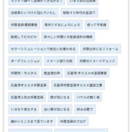
ネットで調べて塗装ができるかな？
いま人気の古民家
古民家というけど住んでいたし
昭和４０年代の生活で
外壁塗装 優良業者
黒光りするにょろにょろ
蛇って不思議
脱皮してピカピカ
若々しい外壁に大変身塗料の種類
カラーシミュレーションで色合いを確かめる
外壁以外にもリフォーム
オーデフレッシュsi
イメージ通りの色
外壁のイメージチェンジ
外壁材：モルタル
施主様の声
広島市:オススメの塗装業者
広島市オススメ外壁塗装
広島市外壁塗装オススメ室田工業
広島市人気の外壁塗装
壁が気になる
ハウルの動く城
いきなり老化する
古い壁が気になる
好みの壁で
細かいところまで見ています
外壁塗装のブログ