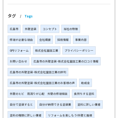
タグ
Tags
広島市
外壁塗装
コンセプト
当社の特徴
修理が必要な理由
会社概要
採用情報
事業内容
0円リフォーム
株式会社室田工業
プライバシーポリシー
お問い合わせ
広島市の外壁塗装･株式会社室田工業の口コミ情報
広島市の外壁塗装･株式会社室田工業の評判
広島市の外壁塗装･株式会社室田工業のお客様の声
助成金
外壁のヒビ 雨漏りが心配 外壁の修理相談
長持ちする塗料
自分で塗装すると
自分が納得できる塗装業
塗料に詳しい業者
塗料の種類に詳しい業者
リフォームを楽しもう!外壁と屋根