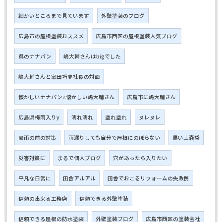
細かいところまで見ています
外壁塗装のブログ
広島市の屋根塗装おススメ
広島市西区の屋根塗装人気ブログ
呉のナナパン
嶋大輔さんはbigでした
嶋大輔さんと室田巧夢社長の対面
懐かしいナナパン⭐懐かしい嶋大輔さん
広島市に嶋大輔さん
広島県梅雨入りy
濡れ濡れ
塗れ塗れ
ヌレヌレ
豪雨の前の対策
雨漏りしても自分で屋根にのぼらない
黒い土嚢袋
災害対策に
まるで個人ブログ
穴があったら入りたい
平凡な日常に
田舎アルアル
田舎でおこるリフォームの失敗例
信頼の出来る工務店
信頼できる外壁塗装
信頼できる屋根の防水塗装
外壁塗装ブログ
広島市西区の塗装会社