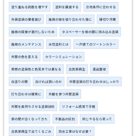
塗り重ねる回数を増やす
塗料を厳選する
立地条件に合わせる
外装塗装の業者選び
屋根の板を張り合わせた後に
縁切り作業
屋根の腐食が進行しないため
タスペーサーを板の間に挟み込み塗装
屋根のメンテナンス
水性塗料とは
一戸建てのツートンカラー
外壁の色を変える
カラーシミュレーション
実際の塗装色と色見本では異なる
古民家再生
遺品整理
白塗りの壁
白ければ良いのか
外壁塗装の打ち合わせはしっかり
打ち合わせは確実に
外観を保つ外壁塗装
外壁を長持ちさせる塗装技術
リフォーム感覚で手軽
家の壁が古くなってきた
不要品の区別
同じやるなら笑って
古民家再生で出てくるごみ
防水工事はなぜ必要？