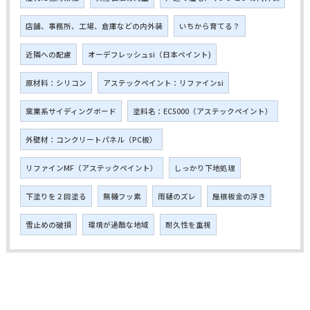
店舗、事務所、工場、倉庫などの内外装
いちから育てる？
近隣への配慮
オーデフレッシュsi（日本ペイント)
原材料：シリコン
アステックペイント：リファインsi
窯業系サイディングボード
塗料名：EC5000（アステックペイント）
外壁材：コンクリートパネル（PC板）
リファインMF（アステックペイント）
しっかり下地処理
下塗りを２回塗る
無機フッ素
雨樋のズレ
屋根板金の浮き
雪止めの破損
環境が過酷な地域
耐久性を重視