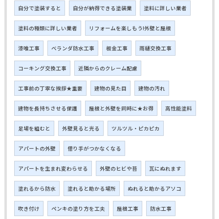
自分で塗装すると
自分が納得できる塗装業
塗料に詳しい業者
塗料の種類に詳しい業者
リフォームを楽しもう!外壁と屋根
漆喰工事
ベランダ防水工事
板金工事
雨樋交換工事
コーキング交換工事
近隣からのクレーム配慮
工事前の丁寧な挨拶★重要
建物の見た目
建物の汚れ
建物を長持ちさせる保護
屋根と外壁を同時に★お得
高性能塗料
足場を組むと
外壁見ると光る
ツルツル・ピカピカ
アパートの外壁
借り手がつかなくなる
アパートを生まれ変わらせる
外壁のヒビや苔
瓦にぬれます
塗れるから防水
塗れると助かる場所
ぬれると助かるアソコ
吹き付け
ペンキの塗り方を工夫
屋根工事
防水工事