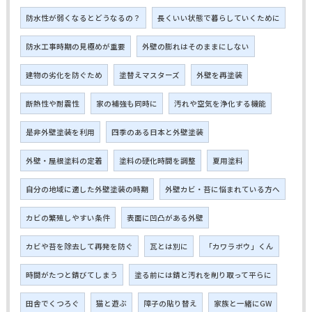
防水性が弱くなるとどうなるの？
長くいい状態で暮らしていくために
防水工事時期の見極めが重要
外壁の膨れはそのままにしない
建物の劣化を防ぐため
塗替えマスターズ
外壁を再塗装
断熱性や耐震性
家の補強も同時に
汚れや空気を浄化する機能
是非外壁塗装を利用
四季のある日本と外壁塗装
外壁・屋根塗料の定着
塗料の硬化時間を調整
夏用塗料
自分の地域に適した外壁塗装の時期
外壁カビ・苔に悩まれている方へ
カビの繁殖しやすい条件
表面に凹凸がある外壁
カビや苔を除去して再発を防ぐ
瓦とは別に
「カワラボウ」くん
時間がたつと錆びてしまう
塗る前には錆と汚れを削り取って平らに
田舎でくつろぐ
猫と遊ぶ
障子の貼り替え
家族と一緒にGW