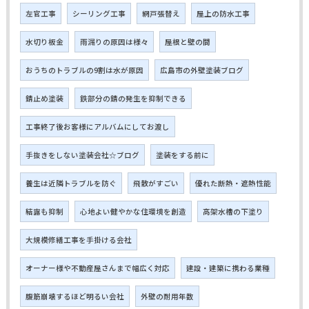
左官工事
シーリング工事
網戸張替え
屋上の防水工事
水切り板金
雨漏りの原因は様々
屋根と壁の間
おうちのトラブルの9割は水が原因
広島市の外壁塗装ブログ
錆止め塗装
鉄部分の錆の発生を抑制できる
工事終了後お客様にアルバムにしてお渡し
手抜きをしない塗装会社☆ブログ
塗装をする前に
養生は近隣トラブルを防ぐ
飛散がすごい
優れた断熱・遮熱性能
結露も抑制
心地よい健やかな住環境を創造
高架水槽の下塗り
大規模修繕工事を手掛ける会社
オーナー様や不動産屋さんまで幅広く対応
建設・建築に携わる業種
腹筋崩壊するほど明るい会社
外壁の耐用年数