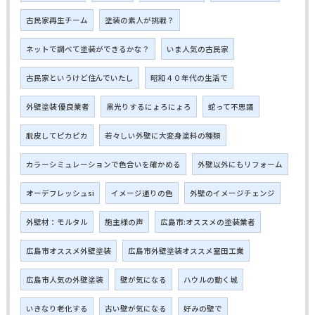
古民家再生チーム
塗装の素人が挑戦？
ネットで調べて塗装ができるかな？
いま人気の古民家
古民家というけど住んでいたし
昭和４０年代の生活で
外壁塗装 優良業者
黒光りするにょろにょろ
蛇って不思議
脱皮してピカピカ
若々しい外壁に大変身塗料の種類
カラーシミュレーションで色合いを確かめる
外壁以外にもリフォーム
オーデフレッシュsi
イメージ通りの色
外壁のイメージチェンジ
外壁材：モルタル
施主様の声
広島市:オススメの塗装業者
広島市オススメ外壁塗装
広島市外壁塗装オススメ室田工業
広島市人気の外壁塗装
壁が気になる
ハウルの動く城
いきなり老化する
古い壁が気になる
好みの壁で