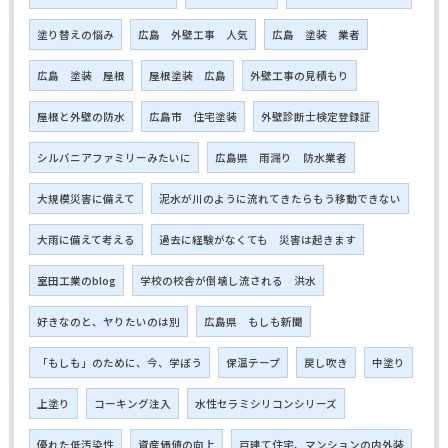
塗り替えの悩み
広島 外壁工事 人気
広島 塗装 業者
広島 塗装 屋根
屋根塗装 広島
外壁工事の見積もり
屋根と外壁の防水
広島市 住宅塗装
外壁診断士検定登録証
シルバニアファミリーみたいに
広島県 雨漏り 防水業者
大規模災害に備えて
泥水が川のように流れてきたらもう移動できない
大雨に備えて考える
過去に経験がなくても 災害は起きます
室田工業のblog
学校の校舎が倒壊し流される 洪水
好きなのと、ヤりたいのは別
広島県 もしも新聞
「もしも」のために、今、学ぼう
保温テープ
戻し吹き
中塗り
上塗り
コーキング注入
水性セラミシリコンシリーズ
優れた低汚染性
資産価値の向上
戸建て住宅、マンションの内外装