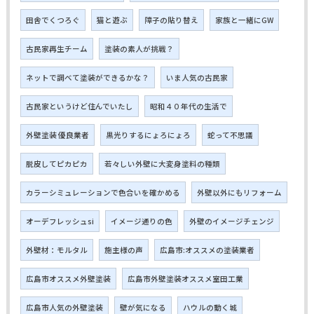
田舎でくつろぐ
猫と遊ぶ
障子の貼り替え
家族と一緒にGW
古民家再生チーム
塗装の素人が挑戦？
ネットで調べて塗装ができるかな？
いま人気の古民家
古民家というけど住んでいたし
昭和４０年代の生活で
外壁塗装 優良業者
黒光りするにょろにょろ
蛇って不思議
脱皮してピカピカ
若々しい外壁に大変身塗料の種類
カラーシミュレーションで色合いを確かめる
外壁以外にもリフォーム
オーデフレッシュsi
イメージ通りの色
外壁のイメージチェンジ
外壁材：モルタル
施主様の声
広島市:オススメの塗装業者
広島市オススメ外壁塗装
広島市外壁塗装オススメ室田工業
広島市人気の外壁塗装
壁が気になる
ハウルの動く城