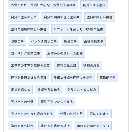
外壁のヒビ 雨漏りが心配 外壁の修理相談
長持ちする塗料
自分で塗装すると
自分が納得できる塗装業
塗料に詳しい業者
塗料の種類に詳しい業者
リフォームを楽しもう!外壁と屋根
漆喰工事
ベランダ防水工事
板金工事
雨樋交換工事
コーキング交換工事
近隣からのクレーム配慮
工事前の丁寧な挨拶★重要
建物の見た目
建物の汚れ
建物を長持ちさせる保護
屋根と外壁を同時に★お得
高性能塗料
足場を組むと
外壁見ると光る
ツルツル・ピカピカ
アパートの外壁
借り手がつかなくなる
アパートを生まれ変わらせる
外壁のヒビや苔
瓦にぬれます
塗れるから防水
塗れると助かる場所
ぬれると助かるアソコ