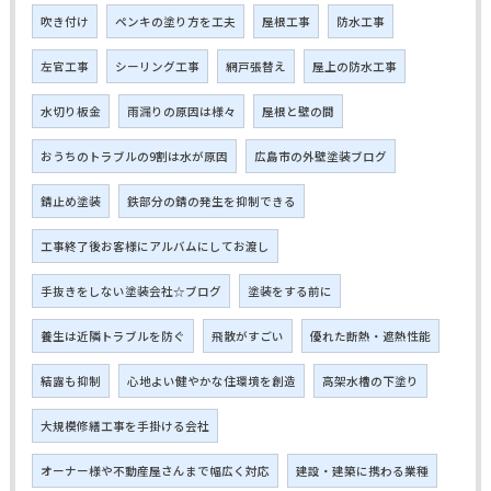
吹き付け
ペンキの塗り方を工夫
屋根工事
防水工事
左官工事
シーリング工事
網戸張替え
屋上の防水工事
水切り板金
雨漏りの原因は様々
屋根と壁の間
おうちのトラブルの9割は水が原因
広島市の外壁塗装ブログ
錆止め塗装
鉄部分の錆の発生を抑制できる
工事終了後お客様にアルバムにしてお渡し
手抜きをしない塗装会社☆ブログ
塗装をする前に
養生は近隣トラブルを防ぐ
飛散がすごい
優れた断熱・遮熱性能
結露も抑制
心地よい健やかな住環境を創造
高架水槽の下塗り
大規模修繕工事を手掛ける会社
オーナー様や不動産屋さんまで幅広く対応
建設・建築に携わる業種