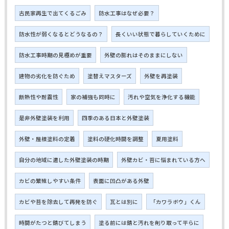
古民家再生で出てくるごみ
防水工事はなぜ必要？
防水性が弱くなるとどうなるの？
長くいい状態で暮らしていくために
防水工事時期の見極めが重要
外壁の膨れはそのままにしない
建物の劣化を防ぐため
塗替えマスターズ
外壁を再塗装
断熱性や耐震性
家の補強も同時に
汚れや空気を浄化する機能
是非外壁塗装を利用
四季のある日本と外壁塗装
外壁・屋根塗料の定着
塗料の硬化時間を調整
夏用塗料
自分の地域に適した外壁塗装の時期
外壁カビ・苔に悩まれている方へ
カビの繁殖しやすい条件
表面に凹凸がある外壁
カビや苔を除去して再発を防ぐ
瓦とは別に
「カワラボウ」くん
時間がたつと錆びてしまう
塗る前には錆と汚れを削り取って平らに