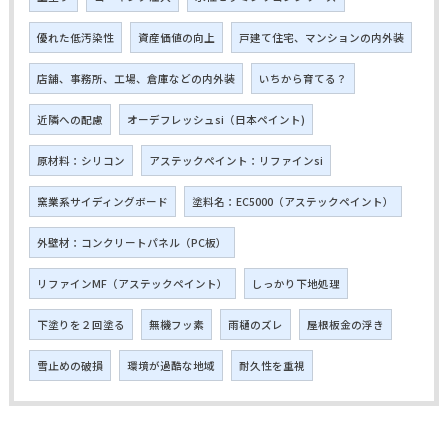
優れた低汚染性
資産価値の向上
戸建て住宅、マンションの内外装
店舗、事務所、工場、倉庫などの内外装
いちから育てる？
近隣への配慮
オーデフレッシュsi（日本ペイント)
原材料：シリコン
アステックペイント：リファインsi
窯業系サイディングボード
塗料名：EC5000（アステックペイント）
外壁材：コンクリートパネル（PC板）
リファインMF（アステックペイント）
しっかり下地処理
下塗りを２回塗る
無機フッ素
雨樋のズレ
屋根板金の浮き
雪止めの破損
環境が過酷な地域
耐久性を重視