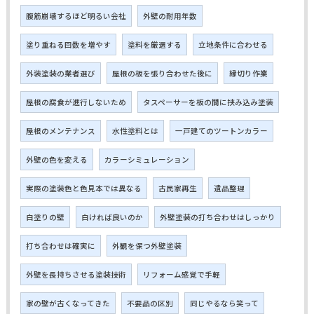
腹筋崩壊するほど明るい会社
外壁の耐用年数
塗り重ねる回数を増やす
塗料を厳選する
立地条件に合わせる
外装塗装の業者選び
屋根の板を張り合わせた後に
縁切り作業
屋根の腐食が進行しないため
タスペーサーを板の間に挟み込み塗装
屋根のメンテナンス
水性塗料とは
一戸建てのツートンカラー
外壁の色を変える
カラーシミュレーション
実際の塗装色と色見本では異なる
古民家再生
遺品整理
白塗りの壁
白ければ良いのか
外壁塗装の打ち合わせはしっかり
打ち合わせは確実に
外観を保つ外壁塗装
外壁を長持ちさせる塗装技術
リフォーム感覚で手軽
家の壁が古くなってきた
不要品の区別
同じやるなら笑って