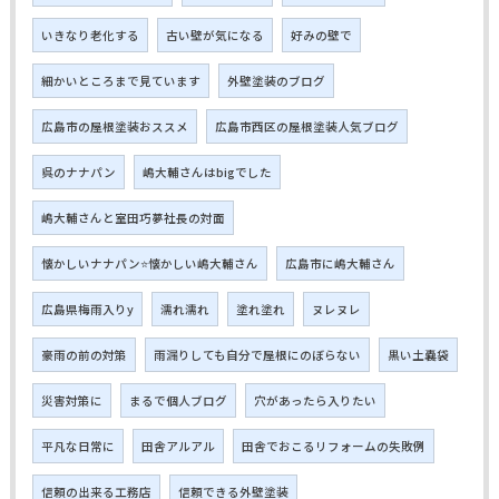
いきなり老化する
古い壁が気になる
好みの壁で
細かいところまで見ています
外壁塗装のブログ
広島市の屋根塗装おススメ
広島市西区の屋根塗装人気ブログ
呉のナナパン
嶋大輔さんはbigでした
嶋大輔さんと室田巧夢社長の対面
懐かしいナナパン⭐懐かしい嶋大輔さん
広島市に嶋大輔さん
広島県梅雨入りy
濡れ濡れ
塗れ塗れ
ヌレヌレ
豪雨の前の対策
雨漏りしても自分で屋根にのぼらない
黒い土嚢袋
災害対策に
まるで個人ブログ
穴があったら入りたい
平凡な日常に
田舎アルアル
田舎でおこるリフォームの失敗例
信頼の出来る工務店
信頼できる外壁塗装