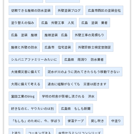
信頼できる屋根の防水塗装
外壁塗装ブログ
広島市西区の塗装会社
塗り替えの悩み
広島 外壁工事 人気
広島 塗装 業者
広島 塗装 屋根
屋根塗装 広島
外壁工事の見積もり
屋根と外壁の防水
広島市 住宅塗装
外壁診断士検定登録証
シルバニアファミリーみたいに
広島県 雨漏り 防水業者
大規模災害に備えて
泥水が川のように流れてきたらもう移動できない
大雨に備えて考える
過去に経験がなくても 災害は起きます
室田工業のblog
学校の校舎が倒壊し流される 洪水
好きなのと、ヤりたいのは別
広島県 もしも新聞
「もしも」のために、今、学ぼう
保温テープ
戻し吹き
中塗り
上塗り
コーキング注入
水性セラミシリコンシリーズ