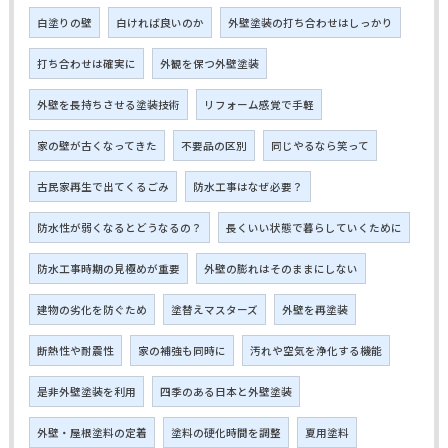
白塗りの壁
白ければ良いのか
外壁塗装の打ち合わせはしっかり
打ち合わせは確実に
外観を保つ外壁塗装
外壁を長持ちさせる塗装技術
リフォーム感覚で手軽
家の壁が古くなってきた
不要品の区別
同じやるなら笑って
古民家再生で出てくるごみ
防水工事はなぜ必要？
防水性が弱くなるとどうなるの？
長くいい状態で暮らしていくために
防水工事時期の見極めが重要
外壁の膨れはそのままにしない
建物の劣化を防ぐため
塗替えマスターズ
外壁を再塗装
断熱性や耐震性
家の補強も同時に
汚れや空気を浄化する機能
是非外壁塗装を利用
四季のある日本と外壁塗装
外壁・屋根塗料の定着
塗料の硬化時間を調整
夏用塗料