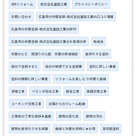
0円リフォーム
株式会社室田工業
プライバシーポリシー
お問い合わせ
広島市の外壁塗装･株式会社室田工業の口コミ情報
広島市の外壁塗装･株式会社室田工業の評判
広島市の外壁塗装･株式会社室田工業のお客様の声
助成金
外壁のヒビ 雨漏りが心配 外壁の修理相談
長持ちする塗料
自分で塗装すると
自分が納得できる塗装業
塗料に詳しい業者
塗料の種類に詳しい業者
リフォームを楽しもう!外壁と屋根
漆喰工事
ベランダ防水工事
板金工事
雨樋交換工事
コーキング交換工事
近隣からのクレーム配慮
工事前の丁寧な挨拶★重要
建物の見た目
建物の汚れ
建物を長持ちさせる保護
屋根と外壁を同時に★お得
高性能塗料