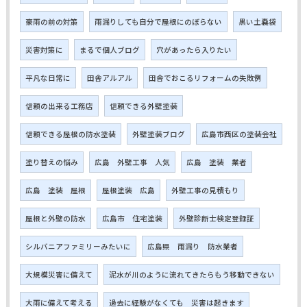
豪雨の前の対策
雨漏りしても自分で屋根にのぼらない
黒い土嚢袋
災害対策に
まるで個人ブログ
穴があったら入りたい
平凡な日常に
田舎アルアル
田舎でおこるリフォームの失敗例
信頼の出来る工務店
信頼できる外壁塗装
信頼できる屋根の防水塗装
外壁塗装ブログ
広島市西区の塗装会社
塗り替えの悩み
広島 外壁工事 人気
広島 塗装 業者
広島 塗装 屋根
屋根塗装 広島
外壁工事の見積もり
屋根と外壁の防水
広島市 住宅塗装
外壁診断士検定登録証
シルバニアファミリーみたいに
広島県 雨漏り 防水業者
大規模災害に備えて
泥水が川のように流れてきたらもう移動できない
大雨に備えて考える
過去に経験がなくても 災害は起きます