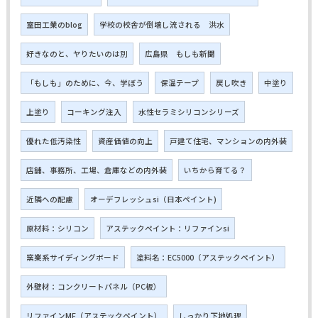
室田工業のblog
学校の校舎が倒壊し流される 洪水
好きなのと、ヤりたいのは別
広島県 もしも新聞
「もしも」のために、今、学ぼう
保温テープ
戻し吹き
中塗り
上塗り
コーキング注入
水性セラミシリコンシリーズ
優れた低汚染性
資産価値の向上
戸建て住宅、マンションの内外装
店舗、事務所、工場、倉庫などの内外装
いちから育てる？
近隣への配慮
オーデフレッシュsi（日本ペイント)
原材料：シリコン
アステックペイント：リファインsi
窯業系サイディングボード
塗料名：EC5000（アステックペイント）
外壁材：コンクリートパネル（PC板）
リファインMF（アステックペイント）
しっかり下地処理