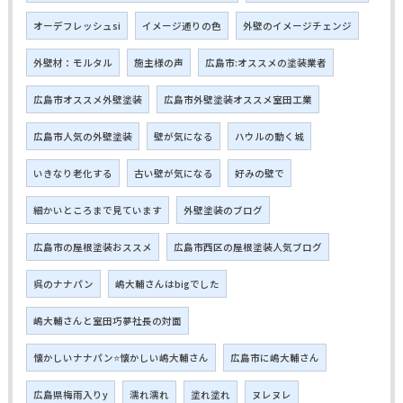
オーデフレッシュsi
イメージ通りの色
外壁のイメージチェンジ
外壁材：モルタル
施主様の声
広島市:オススメの塗装業者
広島市オススメ外壁塗装
広島市外壁塗装オススメ室田工業
広島市人気の外壁塗装
壁が気になる
ハウルの動く城
いきなり老化する
古い壁が気になる
好みの壁で
細かいところまで見ています
外壁塗装のブログ
広島市の屋根塗装おススメ
広島市西区の屋根塗装人気ブログ
呉のナナパン
嶋大輔さんはbigでした
嶋大輔さんと室田巧夢社長の対面
懐かしいナナパン⭐懐かしい嶋大輔さん
広島市に嶋大輔さん
広島県梅雨入りy
濡れ濡れ
塗れ塗れ
ヌレヌレ