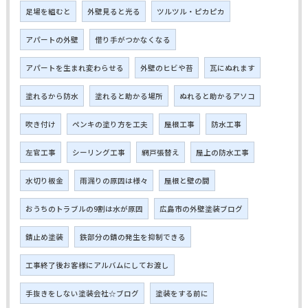
足場を組むと
外壁見ると光る
ツルツル・ピカピカ
アパートの外壁
借り手がつかなくなる
アパートを生まれ変わらせる
外壁のヒビや苔
瓦にぬれます
塗れるから防水
塗れると助かる場所
ぬれると助かるアソコ
吹き付け
ペンキの塗り方を工夫
屋根工事
防水工事
左官工事
シーリング工事
網戸張替え
屋上の防水工事
水切り板金
雨漏りの原因は様々
屋根と壁の間
おうちのトラブルの9割は水が原因
広島市の外壁塗装ブログ
錆止め塗装
鉄部分の錆の発生を抑制できる
工事終了後お客様にアルバムにしてお渡し
手抜きをしない塗装会社☆ブログ
塗装をする前に