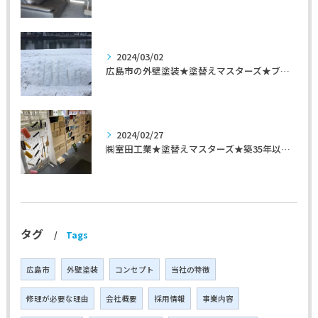
2024/03/02
広島市の外壁塗装★塗替えマスターズ★ブログ「初めて家を手入れするのに」
2024/02/27
㈱室田工業★塗替えマスターズ★築35年以上のお宅の施工事例
タグ
Tags
広島市
外壁塗装
コンセプト
当社の特徴
修理が必要な理由
会社概要
採用情報
事業内容