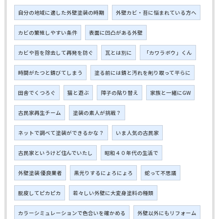
自分の地域に適した外壁塗装の時期
外壁カビ・苔に悩まれている方へ
カビの繁殖しやすい条件
表面に凹凸がある外壁
カビや苔を除去して再発を防ぐ
瓦とは別に
「カワラボウ」くん
時間がたつと錆びてしまう
塗る前には錆と汚れを削り取って平らに
田舎でくつろぐ
猫と遊ぶ
障子の貼り替え
家族と一緒にGW
古民家再生チーム
塗装の素人が挑戦？
ネットで調べて塗装ができるかな？
いま人気の古民家
古民家というけど住んでいたし
昭和４０年代の生活で
外壁塗装 優良業者
黒光りするにょろにょろ
蛇って不思議
脱皮してピカピカ
若々しい外壁に大変身塗料の種類
カラーシミュレーションで色合いを確かめる
外壁以外にもリフォーム