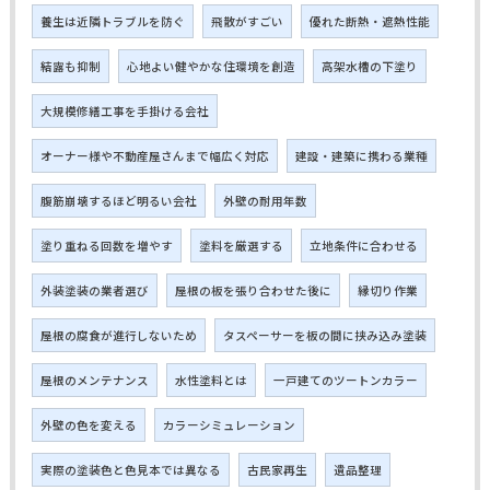
養生は近隣トラブルを防ぐ
飛散がすごい
優れた断熱・遮熱性能
結露も抑制
心地よい健やかな住環境を創造
高架水槽の下塗り
大規模修繕工事を手掛ける会社
オーナー様や不動産屋さんまで幅広く対応
建設・建築に携わる業種
腹筋崩壊するほど明るい会社
外壁の耐用年数
塗り重ねる回数を増やす
塗料を厳選する
立地条件に合わせる
外装塗装の業者選び
屋根の板を張り合わせた後に
縁切り作業
屋根の腐食が進行しないため
タスペーサーを板の間に挟み込み塗装
屋根のメンテナンス
水性塗料とは
一戸建てのツートンカラー
外壁の色を変える
カラーシミュレーション
実際の塗装色と色見本では異なる
古民家再生
遺品整理