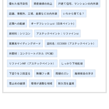
優れた低汚染性
資産価値の向上
戸建て住宅、マンションの内外装
店舗、事務所、工場、倉庫などの内外装
いちから育てる？
近隣への配慮
オーデフレッシュsi（日本ペイント)
原材料：シリコン
アステックペイント：リファインsi
窯業系サイディングボード
塗料名：EC5000（アステックペイント）
外壁材：コンクリートパネル（PC板）
リファインMF（アステックペイント）
しっかり下地処理
下塗りを２回塗る
無機フッ素
雨樋のズレ
屋根板金の浮き
雪止めの破損
環境が過酷な地域
耐久性を重視