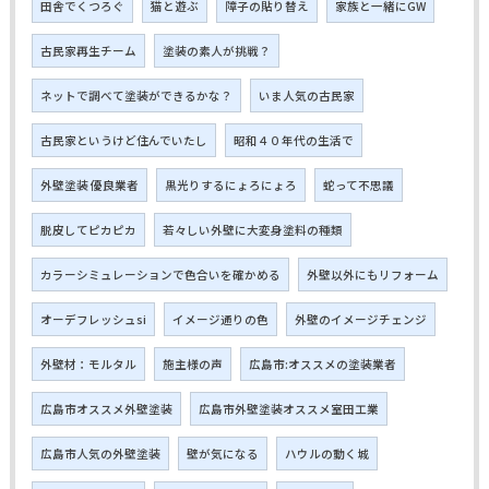
田舎でくつろぐ
猫と遊ぶ
障子の貼り替え
家族と一緒にGW
古民家再生チーム
塗装の素人が挑戦？
ネットで調べて塗装ができるかな？
いま人気の古民家
古民家というけど住んでいたし
昭和４０年代の生活で
外壁塗装 優良業者
黒光りするにょろにょろ
蛇って不思議
脱皮してピカピカ
若々しい外壁に大変身塗料の種類
カラーシミュレーションで色合いを確かめる
外壁以外にもリフォーム
オーデフレッシュsi
イメージ通りの色
外壁のイメージチェンジ
外壁材：モルタル
施主様の声
広島市:オススメの塗装業者
広島市オススメ外壁塗装
広島市外壁塗装オススメ室田工業
広島市人気の外壁塗装
壁が気になる
ハウルの動く城