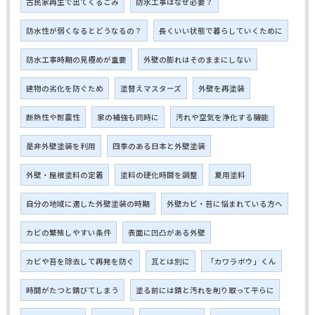
古民家再生で出てくるごみ
防水工事はなぜ必要？
防水性が弱くなるとどうなるの？
長くいい状態で暮らしていくために
防水工事時期の見極めが重要
外壁の膨れはそのままにしない
建物の劣化を防ぐため
塗替えマスターズ
外壁を再塗装
断熱性や耐震性
家の補強も同時に
汚れや空気を浄化する機能
是非外壁塗装を利用
四季のある日本と外壁塗装
外壁・屋根塗料の定着
塗料の硬化時間を調整
夏用塗料
自分の地域に適した外壁塗装の時期
外壁カビ・苔に悩まれている方へ
カビの繁殖しやすい条件
表面に凹凸がある外壁
カビや苔を除去して再発を防ぐ
瓦とは別に
「カワラボウ」くん
時間がたつと錆びてしまう
塗る前には錆と汚れを削り取って平らに