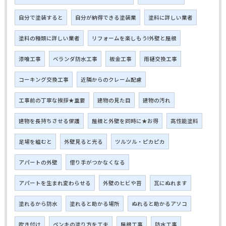
自分で塗装すると
自分が納得できる塗装業
塗料に詳しい業者
塗料の種類に詳しい業者
リフォームを楽しもう!外壁と屋根
漆喰工事
ベランダ防水工事
板金工事
雨樋交換工事
コーキング交換工事
近隣からのクレーム配慮
工事前の丁寧な挨拶★重要
建物の見た目
建物の汚れ
建物を長持ちさせる保護
屋根と外壁を同時に★お得
高性能塗料
足場を組むと
外壁見ると光る
ツルツル・ピカピカ
アパートの外壁
借り手がつかなくなる
アパートを生まれ変わらせる
外壁のヒビや苔
瓦にぬれます
塗れるから防水
塗れると助かる場所
ぬれると助かるアソコ
吹き付け
ペンキの塗り方を工夫
屋根工事
防水工事