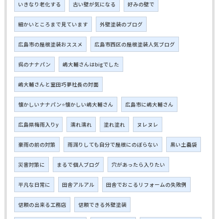
いきなり老化する
古い壁が気になる
好みの壁で
細かいところまで見ています
外壁塗装のブログ
広島市の屋根塗装おススメ
広島市西区の屋根塗装人気ブログ
呉のナナパン
嶋大輔さんはbigでした
嶋大輔さんと室田巧夢社長の対面
懐かしいナナパン⭐懐かしい嶋大輔さん
広島市に嶋大輔さん
広島県梅雨入りy
濡れ濡れ
塗れ塗れ
ヌレヌレ
豪雨の前の対策
雨漏りしても自分で屋根にのぼらない
黒い土嚢袋
災害対策に
まるで個人ブログ
穴があったら入りたい
平凡な日常に
田舎アルアル
田舎でおこるリフォームの失敗例
信頼の出来る工務店
信頼できる外壁塗装