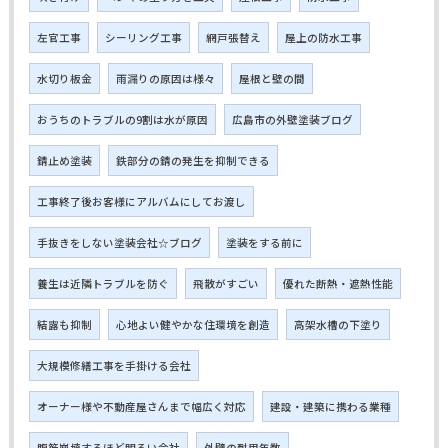
左官工事
シーリング工事
網戸張替え
屋上の防水工事
水切り板金
雨漏りの原因は様々
屋根と壁の間
おうちのトラブルの9割は水が原因
広島市の外壁塗装ブログ
錆止め塗装
鉄部分の錆の発生を抑制できる
工事終了後お客様にアルバムにしてお渡し
手抜きをしない塗装会社☆ブログ
塗装をする前に
養生は近隣トラブルを防ぐ
飛散がすごい
優れた断熱・遮熱性能
結露も抑制
心地よい健やかな住環境を創造
高架水槽の下塗り
大規模修繕工事を手掛ける会社
オーナー様や不動産屋さんまで幅広く対応
建設・建築に携わる業種
腹筋崩壊するほど明るい会社
外壁の耐用年数