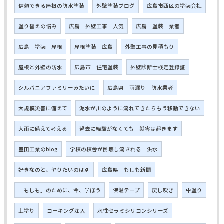
信頼できる屋根の防水塗装
外壁塗装ブログ
広島市西区の塗装会社
塗り替えの悩み
広島 外壁工事 人気
広島 塗装 業者
広島 塗装 屋根
屋根塗装 広島
外壁工事の見積もり
屋根と外壁の防水
広島市 住宅塗装
外壁診断士検定登録証
シルバニアファミリーみたいに
広島県 雨漏り 防水業者
大規模災害に備えて
泥水が川のように流れてきたらもう移動できない
大雨に備えて考える
過去に経験がなくても 災害は起きます
室田工業のblog
学校の校舎が倒壊し流される 洪水
好きなのと、ヤりたいのは別
広島県 もしも新聞
「もしも」のために、今、学ぼう
保温テープ
戻し吹き
中塗り
上塗り
コーキング注入
水性セラミシリコンシリーズ