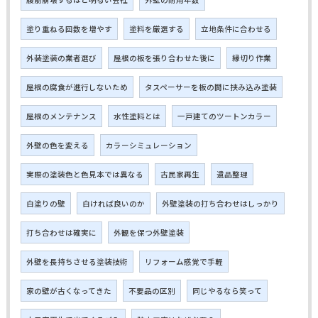
塗り重ねる回数を増やす
塗料を厳選する
立地条件に合わせる
外装塗装の業者選び
屋根の板を張り合わせた後に
縁切り作業
屋根の腐食が進行しないため
タスペーサーを板の間に挟み込み塗装
屋根のメンテナンス
水性塗料とは
一戸建てのツートンカラー
外壁の色を変える
カラーシミュレーション
実際の塗装色と色見本では異なる
古民家再生
遺品整理
白塗りの壁
白ければ良いのか
外壁塗装の打ち合わせはしっかり
打ち合わせは確実に
外観を保つ外壁塗装
外壁を長持ちさせる塗装技術
リフォーム感覚で手軽
家の壁が古くなってきた
不要品の区別
同じやるなら笑って