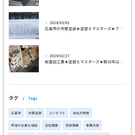
2024/03/02
広島市の外壁塗装★塗替えマスターズ★ブログ「初めて家を手入れするのに」
2024/02/27
㈱室田工業★塗替えマスターズ★築35年以上のお宅の施工事例
タグ
Tags
広島市
外壁塗装
コンセプト
当社の特徴
修理が必要な理由
会社概要
採用情報
事業内容