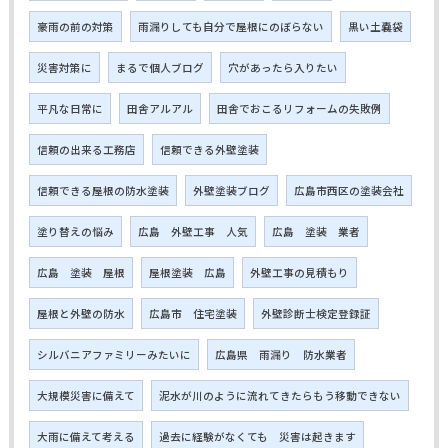
豪雨の前の対策
雨漏りしても自分で屋根にのぼらない
黒い土嚢袋
災害対策に
まるで個人ブログ
穴があったら入りたい
平凡な日常に
田舎アルアル
田舎でおこるリフォームの失敗例
信頼の出来る工務店
信頼できる外壁塗装
信頼できる屋根の防水塗装
外壁塗装ブログ
広島市西区の塗装会社
塗り替えの悩み
広島 外壁工事 人気
広島 塗装 業者
広島 塗装 屋根
屋根塗装 広島
外壁工事の見積もり
屋根と外壁の防水
広島市 住宅塗装
外壁診断士検定登録証
シルバニアファミリーみたいに
広島県 雨漏り 防水業者
大規模災害に備えて
泥水が川のように流れてきたらもう移動できない
大雨に備えて考える
過去に経験がなくても 災害は起きます