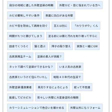
自分の地域に適した外壁塗装の時期
外壁カビ・苔に悩まれている方へ
カビの繁殖しやすい条件
表面に凹凸がある外壁
カビや苔を除去して再発を防ぐ
瓦とは別に
「カワラボウ」くん
時間がたつと錆びてしまう
塗る前には錆と汚れを削り取って平らに
田舎でくつろぐ
猫と遊ぶ
障子の貼り替え
家族と一緒にGW
古民家再生チーム
塗装の素人が挑戦？
ネットで調べて塗装ができるかな？
いま人気の古民家
古民家というけど住んでいたし
昭和４０年代の生活で
外壁塗装 優良業者
黒光りするにょろにょろ
蛇って不思議
脱皮してピカピカ
若々しい外壁に大変身塗料の種類
カラーシミュレーションで色合いを確かめる
外壁以外にもリフォーム