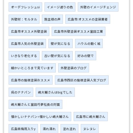
オーデフレッシュsi
イメージ通りの色
外壁のイメージチェンジ
外壁材：モルタル
施主様の声
広島市:オススメの塗装業者
広島市オススメ外壁塗装
広島市外壁塗装オススメ室田工業
広島市人気の外壁塗装
壁が気になる
ハウルの動く城
いきなり老化する
古い壁が気になる
好みの壁で
細かいところまで見ています
外壁塗装のブログ
広島市の屋根塗装おススメ
広島市西区の屋根塗装人気ブログ
呉のナナパン
嶋大輔さんはbigでした
嶋大輔さんと室田巧夢社長の対面
懐かしいナナパン⭐懐かしい嶋大輔さん
広島市に嶋大輔さん
広島県梅雨入りy
濡れ濡れ
塗れ塗れ
ヌレヌレ