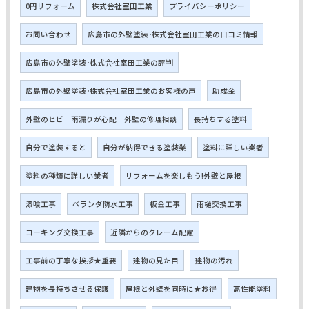
0円リフォーム
株式会社室田工業
プライバシーポリシー
お問い合わせ
広島市の外壁塗装･株式会社室田工業の口コミ情報
広島市の外壁塗装･株式会社室田工業の評判
広島市の外壁塗装･株式会社室田工業のお客様の声
助成金
外壁のヒビ 雨漏りが心配 外壁の修理相談
長持ちする塗料
自分で塗装すると
自分が納得できる塗装業
塗料に詳しい業者
塗料の種類に詳しい業者
リフォームを楽しもう!外壁と屋根
漆喰工事
ベランダ防水工事
板金工事
雨樋交換工事
コーキング交換工事
近隣からのクレーム配慮
工事前の丁寧な挨拶★重要
建物の見た目
建物の汚れ
建物を長持ちさせる保護
屋根と外壁を同時に★お得
高性能塗料