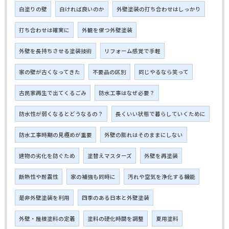
白塗りの壁
白ければ良いのか
外壁塗装の打ち合わせはしっかり
打ち合わせは確実に
外観を保つ外壁塗装
外壁を長持ちさせる塗装技術
リフォーム感覚で手軽
家の壁が古くなってきた
不要品の区別
同じやるなら笑って
古民家再生で出てくるごみ
防水工事はなぜ必要？
防水性が弱くなるとどうなるの？
長くいい状態で暮らしていくために
防水工事時期の見極めが重要
外壁の膨れはそのままにしない
建物の劣化を防ぐため
塗替えマスターズ
外壁を再塗装
断熱性や耐震性
家の補強も同時に
汚れや空気を浄化する機能
是非外壁塗装を利用
四季のある日本と外壁塗装
外壁・屋根塗料の定着
塗料の硬化時間を調整
夏用塗料