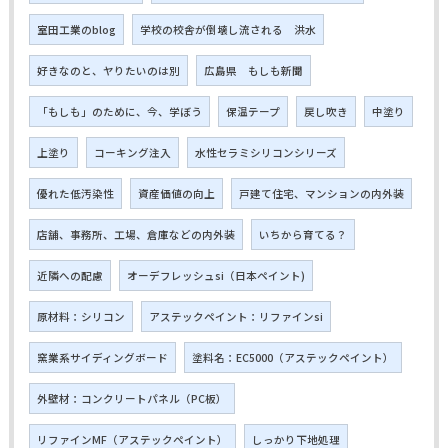
室田工業のblog
学校の校舎が倒壊し流される 洪水
好きなのと、ヤりたいのは別
広島県 もしも新聞
「もしも」のために、今、学ぼう
保温テープ
戻し吹き
中塗り
上塗り
コーキング注入
水性セラミシリコンシリーズ
優れた低汚染性
資産価値の向上
戸建て住宅、マンションの内外装
店舗、事務所、工場、倉庫などの内外装
いちから育てる？
近隣への配慮
オーデフレッシュsi（日本ペイント)
原材料：シリコン
アステックペイント：リファインsi
窯業系サイディングボード
塗料名：EC5000（アステックペイント）
外壁材：コンクリートパネル（PC板）
リファインMF（アステックペイント）
しっかり下地処理