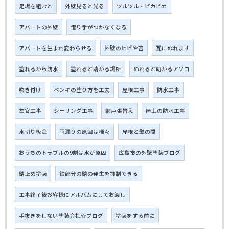
足場を組むと
外壁見ると光る
ツルツル・ピカピカ
アパートの外壁
借り手がつかなくなる
アパートを生まれ変わらせる
外壁のヒビや苔
瓦にぬれます
塗れるから防水
塗れると助かる場所
ぬれると助かるアソコ
吹き付け
ペンキの塗り方を工夫
屋根工事
防水工事
左官工事
シーリング工事
網戸張替え
屋上の防水工事
水切り板金
雨漏りの原因は様々
屋根と壁の間
おうちのトラブルの9割は水が原因
広島市の外壁塗装ブログ
錆止め塗装
鉄部分の錆の発生を抑制できる
工事終了後お客様にアルバムにしてお渡し
手抜きをしない塗装会社☆ブログ
塗装をする前に