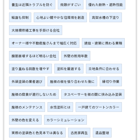
養生は近隣トラブルを防ぐ
飛散がすごい
優れた断熱・遮熱性能
結露も抑制
心地よい健やかな住環境を創造
高架水槽の下塗り
大規模修繕工事を手掛ける会社
オーナー様や不動産屋さんまで幅広く対応
建設・建築に携わる業種
腹筋崩壊するほど明るい会社
外壁の耐用年数
塗り重ねる回数を増やす
塗料を厳選する
立地条件に合わせる
外装塗装の業者選び
屋根の板を張り合わせた後に
縁切り作業
屋根の腐食が進行しないため
タスペーサーを板の間に挟み込み塗装
屋根のメンテナンス
水性塗料とは
一戸建てのツートンカラー
外壁の色を変える
カラーシミュレーション
実際の塗装色と色見本では異なる
古民家再生
遺品整理