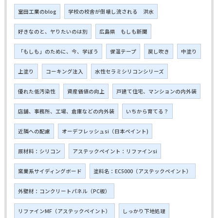
室田工業のblog
学校の校舎が倒壊し流される 洪水
好きなのと、ヤりたいのは別
広島県 もしも新聞
「もしも」のために、今、学ぼう
保温テープ
戻し吹き
中塗り
上塗り
コーキング注入
水性セラミシリコンシリーズ
優れた低汚染性
資産価値の向上
戸建て住宅、マンションの内外装
店舗、事務所、工場、倉庫などの内外装
いちから育てる？
近隣への配慮
オーデフレッシュsi（日本ペイント)
原材料：シリコン
アステックペイント：リファインsi
窯業系サイディングボード
塗料名：EC5000（アステックペイント）
外壁材：コンクリートパネル（PC板）
リファインMF（アステックペイント）
しっかり下地処理