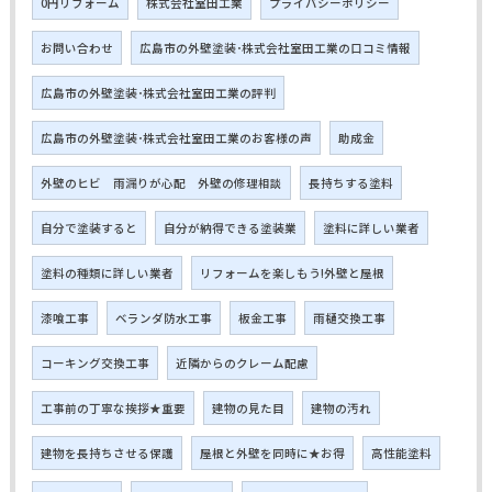
0円リフォーム
株式会社室田工業
プライバシーポリシー
お問い合わせ
広島市の外壁塗装･株式会社室田工業の口コミ情報
広島市の外壁塗装･株式会社室田工業の評判
広島市の外壁塗装･株式会社室田工業のお客様の声
助成金
外壁のヒビ 雨漏りが心配 外壁の修理相談
長持ちする塗料
自分で塗装すると
自分が納得できる塗装業
塗料に詳しい業者
塗料の種類に詳しい業者
リフォームを楽しもう!外壁と屋根
漆喰工事
ベランダ防水工事
板金工事
雨樋交換工事
コーキング交換工事
近隣からのクレーム配慮
工事前の丁寧な挨拶★重要
建物の見た目
建物の汚れ
建物を長持ちさせる保護
屋根と外壁を同時に★お得
高性能塗料