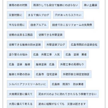
豪雨の前の対策
雨漏りしても自分で屋根にのぼらない
黒い土嚢袋
災害対策に
まるで個人ブログ
穴があったら入りたい
平凡な日常に
田舎アルアル
田舎でおこるリフォームの失敗例
信頼の出来る工務店
信頼できる外壁塗装
信頼できる屋根の防水塗装
外壁塗装ブログ
広島市西区の塗装会社
塗り替えの悩み
広島 外壁工事 人気
広島 塗装 業者
広島 塗装 屋根
屋根塗装 広島
外壁工事の見積もり
屋根と外壁の防水
広島市 住宅塗装
外壁診断士検定登録証
シルバニアファミリーみたいに
広島県 雨漏り 防水業者
大規模災害に備えて
泥水が川のように流れてきたらもう移動できない
大雨に備えて考える
過去に経験がなくても 災害は起きます