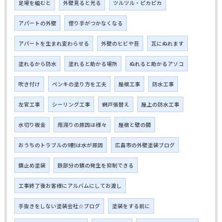
足場を組むと
外壁見ると光る
ツルツル・ピカピカ
アパートの外壁
借り手がつかなくなる
アパートを生まれ変わらせる
外壁のヒビや苔
瓦にぬれます
塗れるから防水
塗れると助かる場所
ぬれると助かるアソコ
吹き付け
ペンキの塗り方を工夫
屋根工事
防水工事
左官工事
シーリング工事
網戸張替え
屋上の防水工事
水切り板金
雨漏りの原因は様々
屋根と壁の間
おうちのトラブルの9割は水が原因
広島市の外壁塗装ブログ
錆止め塗装
鉄部分の錆の発生を抑制できる
工事終了後お客様にアルバムにしてお渡し
手抜きをしない塗装会社☆ブログ
塗装をする前に