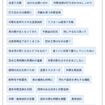
白塗りの壁
白ければ良いのか
外壁塗装の打ち合わせはしっかり
打ち合わせは確実に
外観を保つ外壁塗装
外壁を長持ちさせる塗装技術
リフォーム感覚で手軽
家の壁が古くなってきた
不要品の区別
同じやるなら笑って
古民家再生で出てくるごみ
防水工事はなぜ必要？
防水性が弱くなるとどうなるの？
長くいい状態で暮らしていくために
防水工事時期の見極めが重要
外壁の膨れはそのままにしない
建物の劣化を防ぐため
塗替えマスターズ
外壁を再塗装
断熱性や耐震性
家の補強も同時に
汚れや空気を浄化する機能
是非外壁塗装を利用
四季のある日本と外壁塗装
外壁・屋根塗料の定着
塗料の硬化時間を調整
夏用塗料