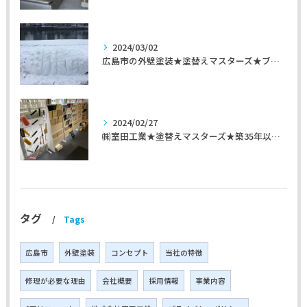
2024/03/02
広島市の外壁塗装★塗替えマスターズ★ブログ「初めて家を手入れするのに」
2024/02/27
㈱室田工業★塗替えマスターズ★築35年以上のお宅の施工事例
タグ
Tags
広島市
外壁塗装
コンセプト
当社の特徴
修理が必要な理由
会社概要
採用情報
事業内容