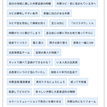
自分の地域に適した外壁塗装の時期
外壁カビ・苔に悩まれている方へ
カビの繁殖しやすい条件
表面に凹凸がある外壁
カビや苔を除去して再発を防ぐ
瓦とは別に
「カワラボウ」くん
時間がたつと錆びてしまう
塗る前には錆と汚れを削り取って平らに
田舎でくつろぐ
猫と遊ぶ
障子の貼り替え
家族と一緒にGW
古民家再生チーム
塗装の素人が挑戦？
ネットで調べて塗装ができるかな？
いま人気の古民家
古民家というけど住んでいたし
昭和４０年代の生活で
外壁塗装 優良業者
黒光りするにょろにょろ
蛇って不思議
脱皮してピカピカ
若々しい外壁に大変身塗料の種類
カラーシミュレーションで色合いを確かめる
外壁以外にもリフォーム