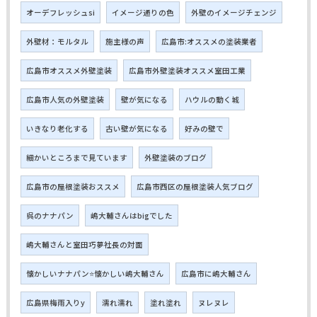
オーデフレッシュsi
イメージ通りの色
外壁のイメージチェンジ
外壁材：モルタル
施主様の声
広島市:オススメの塗装業者
広島市オススメ外壁塗装
広島市外壁塗装オススメ室田工業
広島市人気の外壁塗装
壁が気になる
ハウルの動く城
いきなり老化する
古い壁が気になる
好みの壁で
細かいところまで見ています
外壁塗装のブログ
広島市の屋根塗装おススメ
広島市西区の屋根塗装人気ブログ
呉のナナパン
嶋大輔さんはbigでした
嶋大輔さんと室田巧夢社長の対面
懐かしいナナパン⭐懐かしい嶋大輔さん
広島市に嶋大輔さん
広島県梅雨入りy
濡れ濡れ
塗れ塗れ
ヌレヌレ