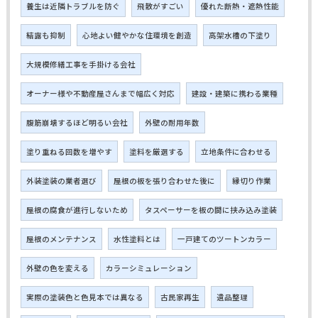
養生は近隣トラブルを防ぐ
飛散がすごい
優れた断熱・遮熱性能
結露も抑制
心地よい健やかな住環境を創造
高架水槽の下塗り
大規模修繕工事を手掛ける会社
オーナー様や不動産屋さんまで幅広く対応
建設・建築に携わる業種
腹筋崩壊するほど明るい会社
外壁の耐用年数
塗り重ねる回数を増やす
塗料を厳選する
立地条件に合わせる
外装塗装の業者選び
屋根の板を張り合わせた後に
縁切り作業
屋根の腐食が進行しないため
タスペーサーを板の間に挟み込み塗装
屋根のメンテナンス
水性塗料とは
一戸建てのツートンカラー
外壁の色を変える
カラーシミュレーション
実際の塗装色と色見本では異なる
古民家再生
遺品整理