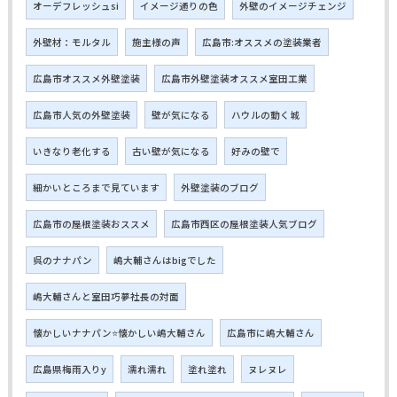
オーデフレッシュsi
イメージ通りの色
外壁のイメージチェンジ
外壁材：モルタル
施主様の声
広島市:オススメの塗装業者
広島市オススメ外壁塗装
広島市外壁塗装オススメ室田工業
広島市人気の外壁塗装
壁が気になる
ハウルの動く城
いきなり老化する
古い壁が気になる
好みの壁で
細かいところまで見ています
外壁塗装のブログ
広島市の屋根塗装おススメ
広島市西区の屋根塗装人気ブログ
呉のナナパン
嶋大輔さんはbigでした
嶋大輔さんと室田巧夢社長の対面
懐かしいナナパン⭐懐かしい嶋大輔さん
広島市に嶋大輔さん
広島県梅雨入りy
濡れ濡れ
塗れ塗れ
ヌレヌレ