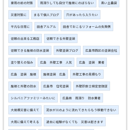
豪雨の前の対策
雨漏りしても自分で屋根にのぼらない
黒い土嚢袋
災害対策に
まるで個人ブログ
穴があったら入りたい
平凡な日常に
田舎アルアル
田舎でおこるリフォームの失敗例
信頼の出来る工務店
信頼できる外壁塗装
信頼できる屋根の防水塗装
外壁塗装ブログ
広島市西区の塗装会社
塗り替えの悩み
広島 外壁工事 人気
広島 塗装 業者
広島 塗装 屋根
屋根塗装 広島
外壁工事の見積もり
屋根と外壁の防水
広島市 住宅塗装
外壁診断士検定登録証
シルバニアファミリーみたいに
広島県 雨漏り 防水業者
大規模災害に備えて
泥水が川のように流れてきたらもう移動できない
大雨に備えて考える
過去に経験がなくても 災害は起きます