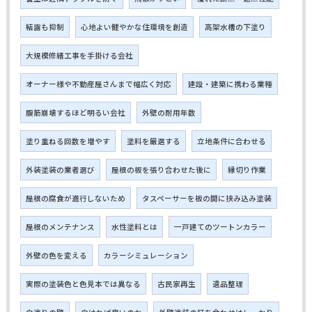
結露も抑制
心地よい健やかな住環境を創造
高架水槽の下塗り
大規模修繕工事を手掛ける会社
オーナー様や不動産屋さんまで幅広く対応
建設・建築に携わる業種
腹筋崩壊するほど明るい会社
外壁の耐用年数
塗り重ねる回数を増やす
塗料を厳選する
立地条件に合わせる
外装塗装の業者選び
屋根の板を張り合わせた後に
縁切り作業
屋根の腐食が進行しないため
タスペーサーを板の間に挟み込み塗装
屋根のメンテナンス
水性塗料とは
一戸建てのツートンカラー
外壁の色を変える
カラーシミュレーション
実際の塗装色と色見本では異なる
古民家再生
遺品整理