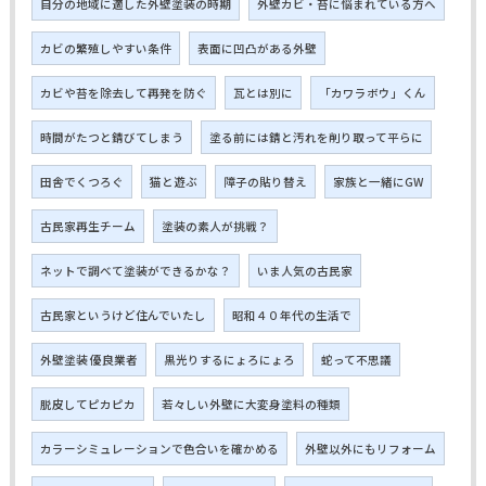
自分の地域に適した外壁塗装の時期
外壁カビ・苔に悩まれている方へ
カビの繁殖しやすい条件
表面に凹凸がある外壁
カビや苔を除去して再発を防ぐ
瓦とは別に
「カワラボウ」くん
時間がたつと錆びてしまう
塗る前には錆と汚れを削り取って平らに
田舎でくつろぐ
猫と遊ぶ
障子の貼り替え
家族と一緒にGW
古民家再生チーム
塗装の素人が挑戦？
ネットで調べて塗装ができるかな？
いま人気の古民家
古民家というけど住んでいたし
昭和４０年代の生活で
外壁塗装 優良業者
黒光りするにょろにょろ
蛇って不思議
脱皮してピカピカ
若々しい外壁に大変身塗料の種類
カラーシミュレーションで色合いを確かめる
外壁以外にもリフォーム