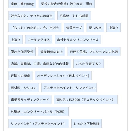
室田工業のblog
学校の校舎が倒壊し流される 洪水
好きなのと、ヤりたいのは別
広島県 もしも新聞
「もしも」のために、今、学ぼう
保温テープ
戻し吹き
中塗り
上塗り
コーキング注入
水性セラミシリコンシリーズ
優れた低汚染性
資産価値の向上
戸建て住宅、マンションの内外装
店舗、事務所、工場、倉庫などの内外装
いちから育てる？
近隣への配慮
オーデフレッシュsi（日本ペイント)
原材料：シリコン
アステックペイント：リファインsi
窯業系サイディングボード
塗料名：EC5000（アステックペイント）
外壁材：コンクリートパネル（PC板）
リファインMF（アステックペイント）
しっかり下地処理