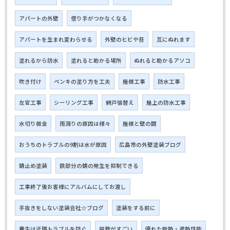
アパートの外壁
借り手がつかなくなる
アパートを生まれ変わらせる
外壁のヒビや苔
瓦にぬれます
塗れるから防水
塗れると助かる場所
ぬれると助かるアソコ
吹き付け
ペンキの塗り方を工夫
屋根工事
防水工事
左官工事
シーリング工事
網戸張替え
屋上の防水工事
水切り板金
雨漏りの原因は様々
屋根と壁の間
おうちのトラブルの9割は水が原因
広島市の外壁塗装ブログ
錆止め塗装
鉄部分の錆の発生を抑制できる
工事終了後お客様にアルバムにしてお渡し
手抜きをしない塗装会社☆ブログ
塗装をする前に
養生は近隣トラブルを防ぐ
飛散がすごい
優れた断熱・遮熱性能