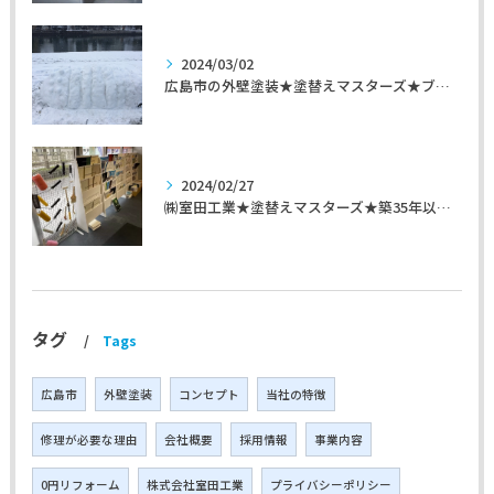
2024/03/02
広島市の外壁塗装★塗替えマスターズ★ブログ「初めて家を手入れするのに」
2024/02/27
㈱室田工業★塗替えマスターズ★築35年以上のお宅の施工事例
タグ
Tags
広島市
外壁塗装
コンセプト
当社の特徴
修理が必要な理由
会社概要
採用情報
事業内容
0円リフォーム
株式会社室田工業
プライバシーポリシー