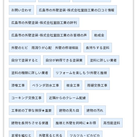
お問い合わせ
広島市の外壁塗装･株式会社室田工業の口コミ情報
広島市の外壁塗装･株式会社室田工業の評判
広島市の外壁塗装･株式会社室田工業のお客様の声
助成金
外壁のヒビ 雨漏りが心配 外壁の修理相談
長持ちする塗料
自分で塗装すると
自分が納得できる塗装業
塗料に詳しい業者
塗料の種類に詳しい業者
リフォームを楽しもう!外壁と屋根
漆喰工事
ベランダ防水工事
板金工事
雨樋交換工事
コーキング交換工事
近隣からのクレーム配慮
工事前の丁寧な挨拶★重要
建物の見た目
建物の汚れ
建物を長持ちさせる保護
屋根と外壁を同時に★お得
高性能塗料
足場を組むと
外壁見ると光る
ツルツル・ピカピカ