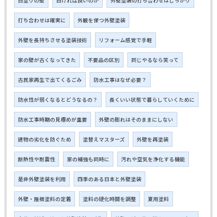
白塗りの壁
白ければ良いのか
外壁塗装の打ち合わせはしっかり
打ち合わせは確実に
外観を保つ外壁塗装
外壁を長持ちさせる塗装技術
リフォーム感覚で手軽
家の壁が古くなってきた
不要品の区別
同じやるなら笑って
古民家再生で出てくるごみ
防水工事はなぜ必要？
防水性が弱くなるとどうなるの？
長くいい状態で暮らしていくために
防水工事時期の見極めが重要
外壁の膨れはそのままにしない
建物の劣化を防ぐため
塗替えマスターズ
外壁を再塗装
断熱性や耐震性
家の補強も同時に
汚れや空気を浄化する機能
是非外壁塗装を利用
四季のある日本と外壁塗装
外壁・屋根塗料の定着
塗料の硬化時間を調整
夏用塗料