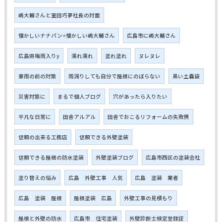
嶋大輔さんと室田巧夢社長の対面
懐かしいナナパン⭐懐かしい嶋大輔さん
広島市に嶋大輔さん
広島県梅雨入りy
濡れ濡れ
塗れ塗れ
ヌレヌレ
豪雨の前の対策
雨漏りしても自分で屋根にのぼらない
黒い土嚢袋
災害対策に
まるで個人ブログ
穴があったら入りたい
平凡な日常に
田舎アルアル
田舎でおこるリフォームの失敗例
信頼の出来る工務店
信頼できる外壁塗装
信頼できる屋根の防水塗装
外壁塗装ブログ
広島市西区の塗装会社
塗り替えの悩み
広島 外壁工事 人気
広島 塗装 業者
広島 塗装 屋根
屋根塗装 広島
外壁工事の見積もり
屋根と外壁の防水
広島市 住宅塗装
外壁診断士検定登録証