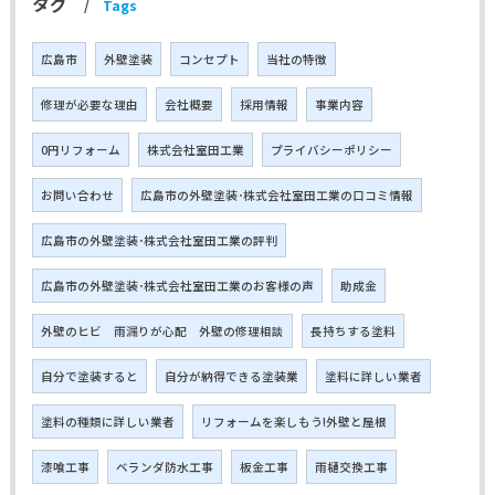
タグ
Tags
広島市
外壁塗装
コンセプト
当社の特徴
修理が必要な理由
会社概要
採用情報
事業内容
0円リフォーム
株式会社室田工業
プライバシーポリシー
お問い合わせ
広島市の外壁塗装･株式会社室田工業の口コミ情報
広島市の外壁塗装･株式会社室田工業の評判
広島市の外壁塗装･株式会社室田工業のお客様の声
助成金
外壁のヒビ 雨漏りが心配 外壁の修理相談
長持ちする塗料
自分で塗装すると
自分が納得できる塗装業
塗料に詳しい業者
塗料の種類に詳しい業者
リフォームを楽しもう!外壁と屋根
漆喰工事
ベランダ防水工事
板金工事
雨樋交換工事