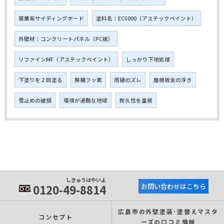
窯業系サイディングボード
塗料名：EC5000（アステックペイント）
外壁材：コンクリートパネル（PC板）
リファインMF（アステックペイント）
しっかり下地処理
下塗りを２回塗る
無機フッ素
雨樋のズレ
屋根板金の浮き
雪止めの破損
環境が過酷な地域
耐久性を重視
しきゅうはやいよ
0120-49-8814
お問い合わせはこちら
広島市の外壁塗装･塗替えマスタ
コンセプト
ーズの口コミ情報