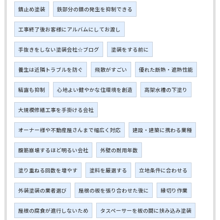
錆止め塗装
鉄部分の錆の発生を抑制できる
工事終了後お客様にアルバムにしてお渡し
手抜きをしない塗装会社☆ブログ
塗装をする前に
養生は近隣トラブルを防ぐ
飛散がすごい
優れた断熱・遮熱性能
結露も抑制
心地よい健やかな住環境を創造
高架水槽の下塗り
大規模修繕工事を手掛ける会社
オーナー様や不動産屋さんまで幅広く対応
建設・建築に携わる業種
腹筋崩壊するほど明るい会社
外壁の耐用年数
塗り重ねる回数を増やす
塗料を厳選する
立地条件に合わせる
外装塗装の業者選び
屋根の板を張り合わせた後に
縁切り作業
屋根の腐食が進行しないため
タスペーサーを板の間に挟み込み塗装