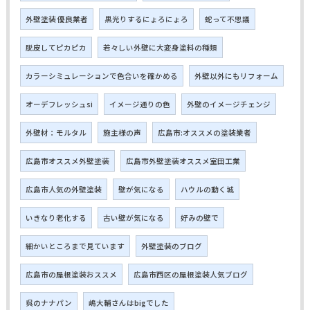
外壁塗装 優良業者
黒光りするにょろにょろ
蛇って不思議
脱皮してピカピカ
若々しい外壁に大変身塗料の種類
カラーシミュレーションで色合いを確かめる
外壁以外にもリフォーム
オーデフレッシュsi
イメージ通りの色
外壁のイメージチェンジ
外壁材：モルタル
施主様の声
広島市:オススメの塗装業者
広島市オススメ外壁塗装
広島市外壁塗装オススメ室田工業
広島市人気の外壁塗装
壁が気になる
ハウルの動く城
いきなり老化する
古い壁が気になる
好みの壁で
細かいところまで見ています
外壁塗装のブログ
広島市の屋根塗装おススメ
広島市西区の屋根塗装人気ブログ
呉のナナパン
嶋大輔さんはbigでした