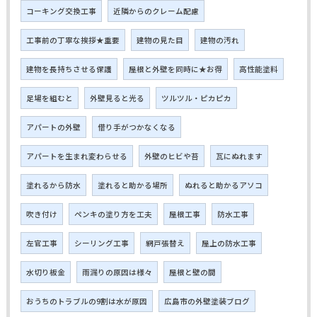
コーキング交換工事
近隣からのクレーム配慮
工事前の丁寧な挨拶★重要
建物の見た目
建物の汚れ
建物を長持ちさせる保護
屋根と外壁を同時に★お得
高性能塗料
足場を組むと
外壁見ると光る
ツルツル・ピカピカ
アパートの外壁
借り手がつかなくなる
アパートを生まれ変わらせる
外壁のヒビや苔
瓦にぬれます
塗れるから防水
塗れると助かる場所
ぬれると助かるアソコ
吹き付け
ペンキの塗り方を工夫
屋根工事
防水工事
左官工事
シーリング工事
網戸張替え
屋上の防水工事
水切り板金
雨漏りの原因は様々
屋根と壁の間
おうちのトラブルの9割は水が原因
広島市の外壁塗装ブログ