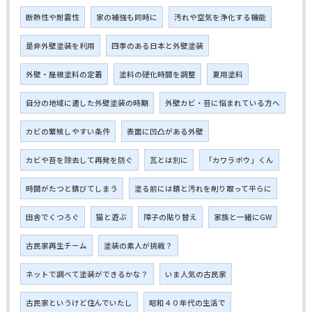
断熱性や耐震性
家の補強も同時に
汚れや空気を浄化する機能
是非外壁塗装を利用
四季のある日本と外壁塗装
外壁・屋根塗料の定着
塗料の硬化時間を調整
夏用塗料
自分の地域に適した外壁塗装の時期
外壁カビ・苔に悩まれている方へ
カビの繁殖しやすい条件
表面に凹凸がある外壁
カビや苔を除去して再発を防ぐ
瓦とは別に
「カワラボウ」くん
時間がたつと錆びてしまう
塗る前には錆と汚れを削り取って平らに
田舎でくつろぐ
猫と遊ぶ
障子の貼り替え
家族と一緒にGW
古民家再生チーム
塗装の素人が挑戦？
ネットで調べて塗装ができるかな？
いま人気の古民家
古民家というけど住んでいたし
昭和４０年代の生活で