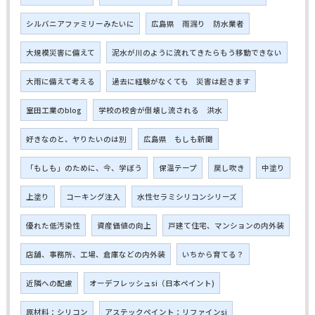
シルバニアファミリーみたいに
広島県 雨漏り 防水業者
大規模災害に備えて
泥水が川のように流れてきたらもう移動できない
大雨に備えて考える
過去に経験がなくても 災害は起きます
室田工業のblog
学校の校舎が倒壊し流される 洪水
好きなのと、ヤりたいのは別
広島県 もしも新聞
「もしも」のために、今、学ぼう
保温テープ
戻し吹き
中塗り
上塗り
コーキング注入
水性セラミシリコンシリーズ
優れた低汚染性
資産価値の向上
戸建て住宅、マンションの内外装
店舗、事務所、工場、倉庫などの内外装
いちから育てる？
近隣への配慮
オーデフレッシュsi（日本ペイント)
原材料：シリコン
アステックペイント：リファインsi