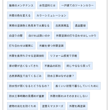
屋根のメンテナンス
水性塗料とは
一戸建てのツートンカラー
外壁の色を変える
カラーシミュレーション
実際の塗装色と色見本では異なる
古民家再生
遺品整理
白塗りの壁
白ければ良いのか
外壁塗装の打ち合わせはしっかり
打ち合わせは確実に
外観を保つ外壁塗装
外壁を長持ちさせる塗装技術
リフォーム感覚で手軽
家の壁が古くなってきた
不要品の区別
同じやるなら笑って
古民家再生で出てくるごみ
防水工事はなぜ必要？
防水性が弱くなるとどうなるの？
長くいい状態で暮らしていくために
防水工事時期の見極めが重要
外壁の膨れはそのままにしない
建物の劣化を防ぐため
塗替えマスターズ
外壁を再塗装