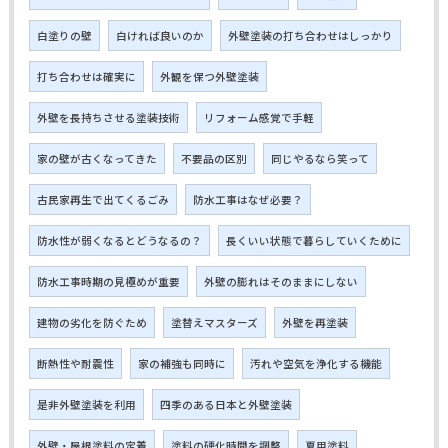
白塗りの壁
白ければ良いのか
外壁塗装の打ち合わせはしっかり
打ち合わせは確実に
外観を保つ外壁塗装
外壁を長持ちさせる塗装技術
リフォーム感覚で手軽
家の壁が古くなってきた
不要品の区別
同じやるなら笑って
古民家再生で出てくるごみ
防水工事はなぜ必要？
防水性が弱くなるとどうなるの？
長くいい状態で暮らしていくために
防水工事時期の見極めが重要
外壁の膨れはそのままにしない
建物の劣化を防ぐため
塗替えマスターズ
外壁を再塗装
断熱性や耐震性
家の補強も同時に
汚れや空気を浄化する機能
是非外壁塗装を利用
四季のある日本と外壁塗装
外壁・屋根塗料の定着
塗料の硬化時間を調整
夏用塗料