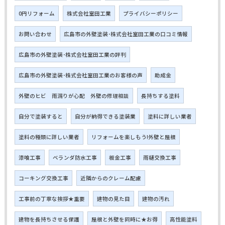
0円リフォーム
株式会社室田工業
プライバシーポリシー
お問い合わせ
広島市の外壁塗装･株式会社室田工業の口コミ情報
広島市の外壁塗装･株式会社室田工業の評判
広島市の外壁塗装･株式会社室田工業のお客様の声
助成金
外壁のヒビ 雨漏りが心配 外壁の修理相談
長持ちする塗料
自分で塗装すると
自分が納得できる塗装業
塗料に詳しい業者
塗料の種類に詳しい業者
リフォームを楽しもう!外壁と屋根
漆喰工事
ベランダ防水工事
板金工事
雨樋交換工事
コーキング交換工事
近隣からのクレーム配慮
工事前の丁寧な挨拶★重要
建物の見た目
建物の汚れ
建物を長持ちさせる保護
屋根と外壁を同時に★お得
高性能塗料