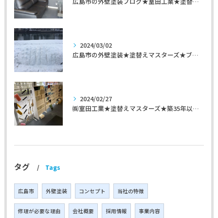
広島市の外壁塗装ブログ★室田工業★塗替えマスターズ★外壁リフォーム
2024/03/02
広島市の外壁塗装★塗替えマスターズ★ブログ「初めて家を手入れするのに」
2024/02/27
㈱室田工業★塗替えマスターズ★築35年以上のお宅の施工事例
タグ
Tags
広島市
外壁塗装
コンセプト
当社の特徴
修理が必要な理由
会社概要
採用情報
事業内容