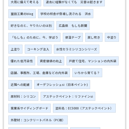
大雨に備えて考える
過去に経験がなくても 災害は起きます
室田工業のblog
学校の校舎が倒壊し流される 洪水
好きなのと、ヤりたいのは別
広島県 もしも新聞
「もしも」のために、今、学ぼう
保温テープ
戻し吹き
中塗り
上塗り
コーキング注入
水性セラミシリコンシリーズ
優れた低汚染性
資産価値の向上
戸建て住宅、マンションの内外装
店舗、事務所、工場、倉庫などの内外装
いちから育てる？
近隣への配慮
オーデフレッシュsi（日本ペイント)
原材料：シリコン
アステックペイント：リファインsi
窯業系サイディングボード
塗料名：EC5000（アステックペイント）
外壁材：コンクリートパネル（PC板）