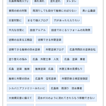
広島県梅雨入りy
濡れ濡れ
塗れ塗れ
ヌレヌレ
豪雨の前の対策
雨漏りしても自分で屋根にのぼらない
黒い土嚢袋
災害対策に
まるで個人ブログ
穴があったら入りたい
平凡な日常に
田舎アルアル
田舎でおこるリフォームの失敗例
信頼の出来る工務店
信頼できる外壁塗装
信頼できる屋根の防水塗装
外壁塗装ブログ
広島市西区の塗装会社
塗り替えの悩み
広島 外壁工事 人気
広島 塗装 業者
広島 塗装 屋根
屋根塗装 広島
外壁工事の見積もり
屋根と外壁の防水
広島市 住宅塗装
外壁診断士検定登録証
シルバニアファミリーみたいに
広島県 雨漏り 防水業者
大規模災害に備えて
泥水が川のように流れてきたらもう移動できない