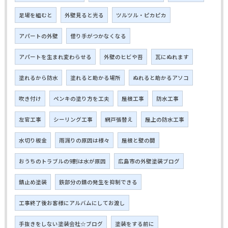
足場を組むと
外壁見ると光る
ツルツル・ピカピカ
アパートの外壁
借り手がつかなくなる
アパートを生まれ変わらせる
外壁のヒビや苔
瓦にぬれます
塗れるから防水
塗れると助かる場所
ぬれると助かるアソコ
吹き付け
ペンキの塗り方を工夫
屋根工事
防水工事
左官工事
シーリング工事
網戸張替え
屋上の防水工事
水切り板金
雨漏りの原因は様々
屋根と壁の間
おうちのトラブルの9割は水が原因
広島市の外壁塗装ブログ
錆止め塗装
鉄部分の錆の発生を抑制できる
工事終了後お客様にアルバムにしてお渡し
手抜きをしない塗装会社☆ブログ
塗装をする前に