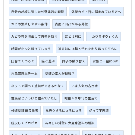
自分の地域に適した外壁塗装の時期
外壁カビ・苔に悩まれている方へ
カビの繁殖しやすい条件
表面に凹凸がある外壁
カビや苔を除去して再発を防ぐ
瓦とは別に
「カワラボウ」くん
時間がたつと錆びてしまう
塗る前には錆と汚れを削り取って平らに
田舎でくつろぐ
猫と遊ぶ
障子の貼り替え
家族と一緒にGW
古民家再生チーム
塗装の素人が挑戦？
ネットで調べて塗装ができるかな？
いま人気の古民家
古民家というけど住んでいたし
昭和４０年代の生活で
外壁塗装 優良業者
黒光りするにょろにょろ
蛇って不思議
脱皮してピカピカ
若々しい外壁に大変身塗料の種類