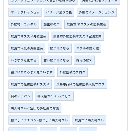
カラーシミュレーションで色合いを確かめる
外壁以外にもリフォーム
オーデフレッシュsi
イメージ通りの色
外壁のイメージチェンジ
外壁材：モルタル
施主様の声
広島市:オススメの塗装業者
広島市オススメ外壁塗装
広島市外壁塗装オススメ室田工業
広島市人気の外壁塗装
壁が気になる
ハウルの動く城
いきなり老化する
古い壁が気になる
好みの壁で
細かいところまで見ています
外壁塗装のブログ
広島市の屋根塗装おススメ
広島市西区の屋根塗装人気ブログ
呉のナナパン
嶋大輔さんはbigでした
嶋大輔さんと室田巧夢社長の対面
懐かしいナナパン⭐懐かしい嶋大輔さん
広島市に嶋大輔さん