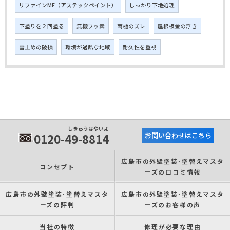
リファインMF（アステックペイント）
しっかり下地処理
下塗りを２回塗る
無機フッ素
雨樋のズレ
屋根板金の浮き
雪止めの破損
環境が過酷な地域
耐久性を重視
しきゅうはやいよ
0120-49-8814
お問い合わせはこちら
広島市の外壁塗装･塗替えマスタ
コンセプト
ーズの口コミ情報
広島市の外壁塗装･塗替えマスタ
広島市の外壁塗装･塗替えマスタ
ーズの評判
ーズのお客様の声
当社の特徴
修理が必要な理由