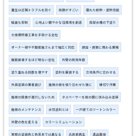
養生は近隣トラブルを防ぐ
飛散がすごい
優れた断熱・遮熱性能
結露も抑制
心地よい健やかな住環境を創造
高架水槽の下塗り
大規模修繕工事を手掛ける会社
オーナー様や不動産屋さんまで幅広く対応
建設・建築に携わる業種
腹筋崩壊するほど明るい会社
外壁の耐用年数
塗り重ねる回数を増やす
塗料を厳選する
立地条件に合わせる
外装塗装の業者選び
屋根の板を張り合わせた後に
縁切り作業
屋根の腐食が進行しないため
タスペーサーを板の間に挟み込み塗装
屋根のメンテナンス
水性塗料とは
一戸建てのツートンカラー
外壁の色を変える
カラーシミュレーション
実際の塗装色と色見本では異なる
古民家再生
遺品整理