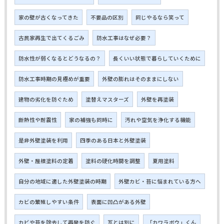
家の壁が古くなってきた
不要品の区別
同じやるなら笑って
古民家再生で出てくるごみ
防水工事はなぜ必要？
防水性が弱くなるとどうなるの？
長くいい状態で暮らしていくために
防水工事時期の見極めが重要
外壁の膨れはそのままにしない
建物の劣化を防ぐため
塗替えマスターズ
外壁を再塗装
断熱性や耐震性
家の補強も同時に
汚れや空気を浄化する機能
是非外壁塗装を利用
四季のある日本と外壁塗装
外壁・屋根塗料の定着
塗料の硬化時間を調整
夏用塗料
自分の地域に適した外壁塗装の時期
外壁カビ・苔に悩まれている方へ
カビの繁殖しやすい条件
表面に凹凸がある外壁
カビや苔を除去して再発を防ぐ
瓦とは別に
「カワラボウ」くん