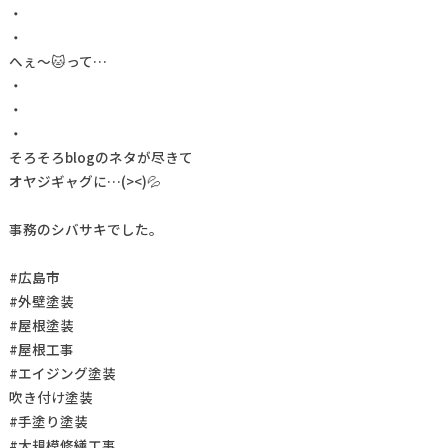
・
・
へぇ～🐱って…
・
・
・
そろそろblogのネタが尽きて
オヤジギャグに…(><)💦
事務のシバサキでした。
#広島市
#外壁塗装
#屋根塗装
#屋根工事
#エイジング塗装
吹き付け塗装
#手塗り塗装
#大規模修繕工事