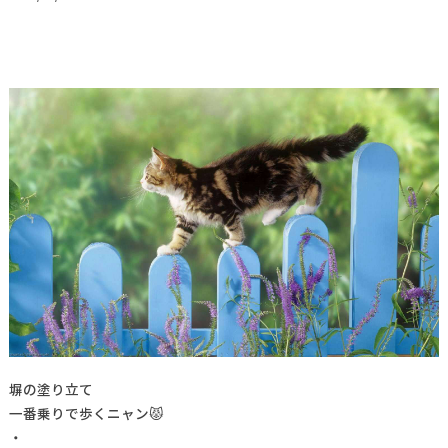
塀の塗り立て
一番乗りで歩くニャン😾
・