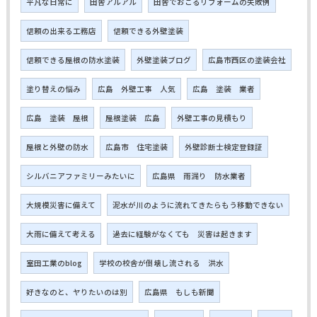
平凡な日常に
田舎アルアル
田舎でおこるリフォームの失敗例
信頼の出来る工務店
信頼できる外壁塗装
信頼できる屋根の防水塗装
外壁塗装ブログ
広島市西区の塗装会社
塗り替えの悩み
広島 外壁工事 人気
広島 塗装 業者
広島 塗装 屋根
屋根塗装 広島
外壁工事の見積もり
屋根と外壁の防水
広島市 住宅塗装
外壁診断士検定登録証
シルバニアファミリーみたいに
広島県 雨漏り 防水業者
大規模災害に備えて
泥水が川のように流れてきたらもう移動できない
大雨に備えて考える
過去に経験がなくても 災害は起きます
室田工業のblog
学校の校舎が倒壊し流される 洪水
好きなのと、ヤりたいのは別
広島県 もしも新聞