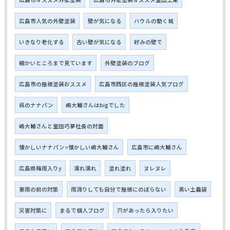
広島市人気の外壁塗装
壁が気になる
ハウルの動く城
いきなり老化する
古い壁が気になる
好みの壁で
細かいところまで見ています
外壁塗装のブログ
広島市の屋根塗装おススメ
広島市西区の屋根塗装人気ブログ
呉のナナパン
嶋大輔さんはbigでした
嶋大輔さんと室田巧夢社長の対面
懐かしいナナパン⭐懐かしい嶋大輔さん
広島市に嶋大輔さん
広島県梅雨入りy
濡れ濡れ
塗れ塗れ
ヌレヌレ
豪雨の前の対策
雨漏りしても自分で屋根にのぼらない
黒い土嚢袋
災害対策に
まるで個人ブログ
穴があったら入りたい