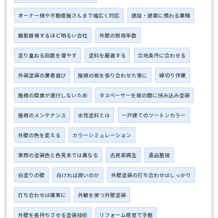
オーナー様や不動産屋さんまで幅広く対応
建設・建築に携わる業種
腹筋崩壊するほど明るい会社
外壁の耐用年数
塗り重ねる回数を増やす
塗料を厳選する
立地条件に合わせる
外装塗装の業者選び
屋根の板を張り合わせた後に
縁切り作業
屋根の腐食が進行しないため
タスペーサーを板の間に挟み込み塗装
屋根のメンテナンス
水性塗料とは
一戸建てのツートンカラー
外壁の色を変える
カラーシミュレーション
実際の塗装色と色見本では異なる
古民家再生
遺品整理
白塗りの壁
白ければ良いのか
外壁塗装の打ち合わせはしっかり
打ち合わせは確実に
外観を保つ外壁塗装
外壁を長持ちさせる塗装技術
リフォーム感覚で手軽