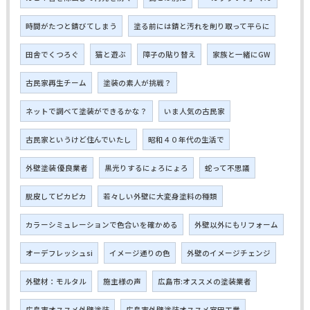
時間がたつと錆びてしまう
塗る前には錆と汚れを削り取って平らに
田舎でくつろぐ
猫と遊ぶ
障子の貼り替え
家族と一緒にGW
古民家再生チーム
塗装の素人が挑戦？
ネットで調べて塗装ができるかな？
いま人気の古民家
古民家というけど住んでいたし
昭和４０年代の生活で
外壁塗装 優良業者
黒光りするにょろにょろ
蛇って不思議
脱皮してピカピカ
若々しい外壁に大変身塗料の種類
カラーシミュレーションで色合いを確かめる
外壁以外にもリフォーム
オーデフレッシュsi
イメージ通りの色
外壁のイメージチェンジ
外壁材：モルタル
施主様の声
広島市:オススメの塗装業者
広島市オススメ外壁塗装
広島市外壁塗装オススメ室田工業