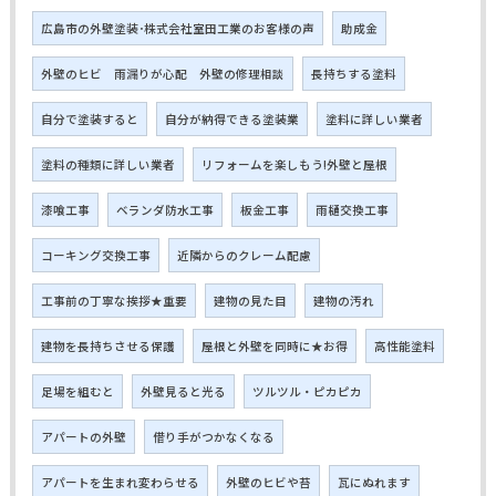
広島市の外壁塗装･株式会社室田工業のお客様の声
助成金
外壁のヒビ 雨漏りが心配 外壁の修理相談
長持ちする塗料
自分で塗装すると
自分が納得できる塗装業
塗料に詳しい業者
塗料の種類に詳しい業者
リフォームを楽しもう!外壁と屋根
漆喰工事
ベランダ防水工事
板金工事
雨樋交換工事
コーキング交換工事
近隣からのクレーム配慮
工事前の丁寧な挨拶★重要
建物の見た目
建物の汚れ
建物を長持ちさせる保護
屋根と外壁を同時に★お得
高性能塗料
足場を組むと
外壁見ると光る
ツルツル・ピカピカ
アパートの外壁
借り手がつかなくなる
アパートを生まれ変わらせる
外壁のヒビや苔
瓦にぬれます