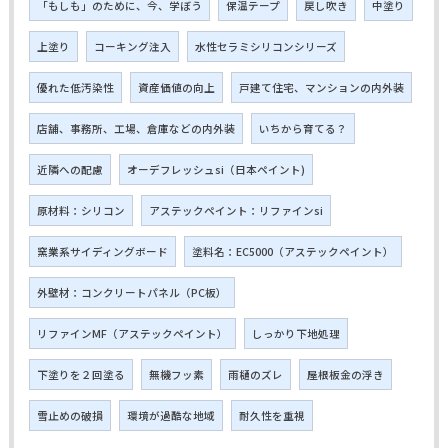
「もしも」のために、今、学ぼう
保温テープ
戻し吹き
中塗り
上塗り
コーキング注入
水性セラミシリコンシリーズ
優れた低汚染性
資産価値の向上
戸建て住宅、マンションの内外装
店舗、事務所、工場、倉庫などの内外装
いちから育てる？
近隣への配慮
オーデフレッシュsi（日本ペイント)
原材料：シリコン
アステックペイント：リファインsi
窯業系サイディングボード
塗料名：EC5000（アステックペイント）
外壁材：コンクリートパネル（PC板）
リファインMF（アステックペイント）
しっかり下地処理
下塗りを２回塗る
無機フッ素
雨樋のズレ
屋根板金の浮き
雪止めの破損
環境が過酷な地域
耐久性を重視