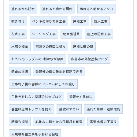
塗れるから防水
塗れると助かる場所
ぬれると助かるアソコ
吹き付け
ペンキの塗り方を工夫
屋根工事
防水工事
左官工事
シーリング工事
網戸張替え
屋上の防水工事
水切り板金
雨漏りの原因は様々
屋根と壁の間
おうちのトラブルの9割は水が原因
広島市の外壁塗装ブログ
錆止め塗装
鉄部分の錆の発生を抑制できる
工事終了後お客様にアルバムにしてお渡し
手抜きをしない塗装会社☆ブログ
塗装をする前に
養生は近隣トラブルを防ぐ
飛散がすごい
優れた断熱・遮熱性能
結露も抑制
心地よい健やかな住環境を創造
高架水槽の下塗り
大規模修繕工事を手掛ける会社