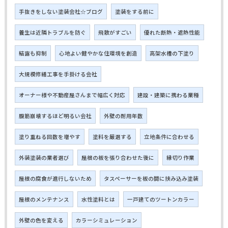
手抜きをしない塗装会社☆ブログ
塗装をする前に
養生は近隣トラブルを防ぐ
飛散がすごい
優れた断熱・遮熱性能
結露も抑制
心地よい健やかな住環境を創造
高架水槽の下塗り
大規模修繕工事を手掛ける会社
オーナー様や不動産屋さんまで幅広く対応
建設・建築に携わる業種
腹筋崩壊するほど明るい会社
外壁の耐用年数
塗り重ねる回数を増やす
塗料を厳選する
立地条件に合わせる
外装塗装の業者選び
屋根の板を張り合わせた後に
縁切り作業
屋根の腐食が進行しないため
タスペーサーを板の間に挟み込み塗装
屋根のメンテナンス
水性塗料とは
一戸建てのツートンカラー
外壁の色を変える
カラーシミュレーション