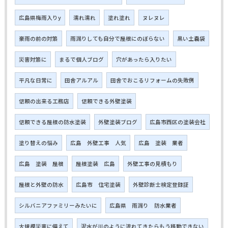
広島県梅雨入りy
濡れ濡れ
塗れ塗れ
ヌレヌレ
豪雨の前の対策
雨漏りしても自分で屋根にのぼらない
黒い土嚢袋
災害対策に
まるで個人ブログ
穴があったら入りたい
平凡な日常に
田舎アルアル
田舎でおこるリフォームの失敗例
信頼の出来る工務店
信頼できる外壁塗装
信頼できる屋根の防水塗装
外壁塗装ブログ
広島市西区の塗装会社
塗り替えの悩み
広島 外壁工事 人気
広島 塗装 業者
広島 塗装 屋根
屋根塗装 広島
外壁工事の見積もり
屋根と外壁の防水
広島市 住宅塗装
外壁診断士検定登録証
シルバニアファミリーみたいに
広島県 雨漏り 防水業者
大規模災害に備えて
泥水が川のように流れてきたらもう移動できない