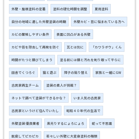
外壁・屋根塗料の定着
塗料の硬化時間を調整
夏用塗料
自分の地域に適した外壁塗装の時期
外壁カビ・苔に悩まれている方へ
カビの繁殖しやすい条件
表面に凹凸がある外壁
カビや苔を除去して再発を防ぐ
瓦とは別に
「カワラボウ」くん
時間がたつと錆びてしまう
塗る前には錆と汚れを削り取って平らに
田舎でくつろぐ
猫と遊ぶ
障子の貼り替え
家族と一緒にGW
古民家再生チーム
塗装の素人が挑戦？
ネットで調べて塗装ができるかな？
いま人気の古民家
古民家というけど住んでいたし
昭和４０年代の生活で
外壁塗装 優良業者
黒光りするにょろにょろ
蛇って不思議
脱皮してピカピカ
若々しい外壁に大変身塗料の種類