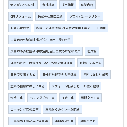
修理が必要な理由
会社概要
採用情報
事業内容
0円リフォーム
株式会社室田工業
プライバシーポリシー
お問い合わせ
広島市の外壁塗装･株式会社室田工業の口コミ情報
広島市の外壁塗装･株式会社室田工業の評判
広島市の外壁塗装･株式会社室田工業のお客様の声
助成金
外壁のヒビ 雨漏りが心配 外壁の修理相談
長持ちする塗料
自分で塗装すると
自分が納得できる塗装業
塗料に詳しい業者
塗料の種類に詳しい業者
リフォームを楽しもう!外壁と屋根
漆喰工事
ベランダ防水工事
板金工事
雨樋交換工事
コーキング交換工事
近隣からのクレーム配慮
工事前の丁寧な挨拶★重要
建物の見た目
建物の汚れ