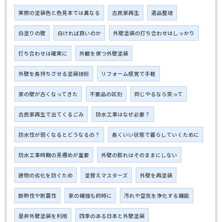
実際の塗装色と色見本では異なる
古民家再生
遺品整理
白塗りの壁
白ければ良いのか
外壁塗装の打ち合わせはしっかり
打ち合わせは確実に
外観を保つ外壁塗装
外壁を長持ちさせる塗装技術
リフォーム感覚で手軽
家の壁が古くなってきた
不要品の区別
同じやるなら笑って
古民家再生で出てくるごみ
防水工事はなぜ必要？
防水性が弱くなるとどうなるの？
長くいい状態で暮らしていくために
防水工事時期の見極めが重要
外壁の膨れはそのままにしない
建物の劣化を防ぐため
塗替えマスターズ
外壁を再塗装
断熱性や耐震性
家の補強も同時に
汚れや空気を浄化する機能
是非外壁塗装を利用
四季のある日本と外壁塗装