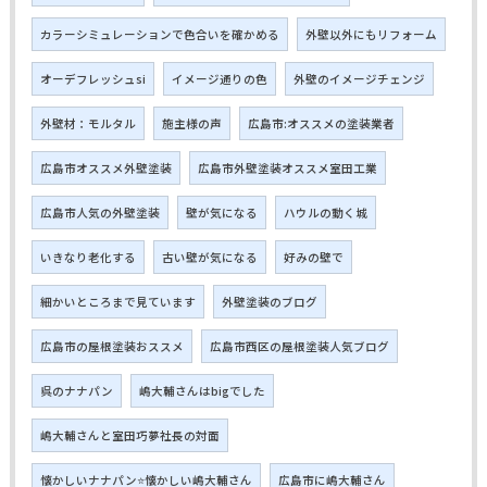
カラーシミュレーションで色合いを確かめる
外壁以外にもリフォーム
オーデフレッシュsi
イメージ通りの色
外壁のイメージチェンジ
外壁材：モルタル
施主様の声
広島市:オススメの塗装業者
広島市オススメ外壁塗装
広島市外壁塗装オススメ室田工業
広島市人気の外壁塗装
壁が気になる
ハウルの動く城
いきなり老化する
古い壁が気になる
好みの壁で
細かいところまで見ています
外壁塗装のブログ
広島市の屋根塗装おススメ
広島市西区の屋根塗装人気ブログ
呉のナナパン
嶋大輔さんはbigでした
嶋大輔さんと室田巧夢社長の対面
懐かしいナナパン⭐懐かしい嶋大輔さん
広島市に嶋大輔さん