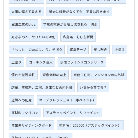
大雨に備えて考える
過去に経験がなくても 災害は起きます
室田工業のblog
学校の校舎が倒壊し流される 洪水
好きなのと、ヤりたいのは別
広島県 もしも新聞
「もしも」のために、今、学ぼう
保温テープ
戻し吹き
中塗り
上塗り
コーキング注入
水性セラミシリコンシリーズ
優れた低汚染性
資産価値の向上
戸建て住宅、マンションの内外装
店舗、事務所、工場、倉庫などの内外装
いちから育てる？
近隣への配慮
オーデフレッシュsi（日本ペイント)
原材料：シリコン
アステックペイント：リファインsi
窯業系サイディングボード
塗料名：EC5000（アステックペイント）
外壁材：コンクリートパネル（PC板）