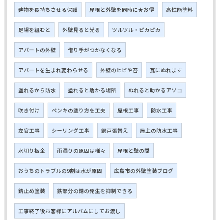
建物を長持ちさせる保護
屋根と外壁を同時に★お得
高性能塗料
足場を組むと
外壁見ると光る
ツルツル・ピカピカ
アパートの外壁
借り手がつかなくなる
アパートを生まれ変わらせる
外壁のヒビや苔
瓦にぬれます
塗れるから防水
塗れると助かる場所
ぬれると助かるアソコ
吹き付け
ペンキの塗り方を工夫
屋根工事
防水工事
左官工事
シーリング工事
網戸張替え
屋上の防水工事
水切り板金
雨漏りの原因は様々
屋根と壁の間
おうちのトラブルの9割は水が原因
広島市の外壁塗装ブログ
錆止め塗装
鉄部分の錆の発生を抑制できる
工事終了後お客様にアルバムにしてお渡し