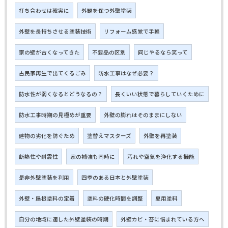
打ち合わせは確実に
外観を保つ外壁塗装
外壁を長持ちさせる塗装技術
リフォーム感覚で手軽
家の壁が古くなってきた
不要品の区別
同じやるなら笑って
古民家再生で出てくるごみ
防水工事はなぜ必要？
防水性が弱くなるとどうなるの？
長くいい状態で暮らしていくために
防水工事時期の見極めが重要
外壁の膨れはそのままにしない
建物の劣化を防ぐため
塗替えマスターズ
外壁を再塗装
断熱性や耐震性
家の補強も同時に
汚れや空気を浄化する機能
是非外壁塗装を利用
四季のある日本と外壁塗装
外壁・屋根塗料の定着
塗料の硬化時間を調整
夏用塗料
自分の地域に適した外壁塗装の時期
外壁カビ・苔に悩まれている方へ