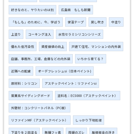
好きなのと、ヤりたいのは別
広島県 もしも新聞
「もしも」のために、今、学ぼう
保温テープ
戻し吹き
中塗り
上塗り
コーキング注入
水性セラミシリコンシリーズ
優れた低汚染性
資産価値の向上
戸建て住宅、マンションの内外装
店舗、事務所、工場、倉庫などの内外装
いちから育てる？
近隣への配慮
オーデフレッシュsi（日本ペイント)
原材料：シリコン
アステックペイント：リファインsi
窯業系サイディングボード
塗料名：EC5000（アステックペイント）
外壁材：コンクリートパネル（PC板）
リファインMF（アステックペイント）
しっかり下地処理
下塗りを２回塗る
無機フッ素
雨樋のズレ
屋根板金の浮き