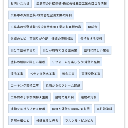
お問い合わせ
広島市の外壁塗装･株式会社室田工業の口コミ情報
広島市の外壁塗装･株式会社室田工業の評判
広島市の外壁塗装･株式会社室田工業のお客様の声
助成金
外壁のヒビ 雨漏りが心配 外壁の修理相談
長持ちする塗料
自分で塗装すると
自分が納得できる塗装業
塗料に詳しい業者
塗料の種類に詳しい業者
リフォームを楽しもう!外壁と屋根
漆喰工事
ベランダ防水工事
板金工事
雨樋交換工事
コーキング交換工事
近隣からのクレーム配慮
工事前の丁寧な挨拶★重要
建物の見た目
建物の汚れ
建物を長持ちさせる保護
屋根と外壁を同時に★お得
高性能塗料
足場を組むと
外壁見ると光る
ツルツル・ピカピカ