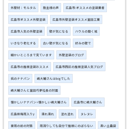
外壁材：モルタル
施主様の声
広島市:オススメの塗装業者
広島市オススメ外壁塗装
広島市外壁塗装オススメ室田工業
広島市人気の外壁塗装
壁が気になる
ハウルの動く城
いきなり老化する
古い壁が気になる
好みの壁で
細かいところまで見ています
外壁塗装のブログ
広島市の屋根塗装おススメ
広島市西区の屋根塗装人気ブログ
呉のナナパン
嶋大輔さんはbigでした
嶋大輔さんと室田巧夢社長の対面
懐かしいナナパン⭐懐かしい嶋大輔さん
広島市に嶋大輔さん
広島県梅雨入りy
濡れ濡れ
塗れ塗れ
ヌレヌレ
豪雨の前の対策
雨漏りしても自分で屋根にのぼらない
黒い土嚢袋