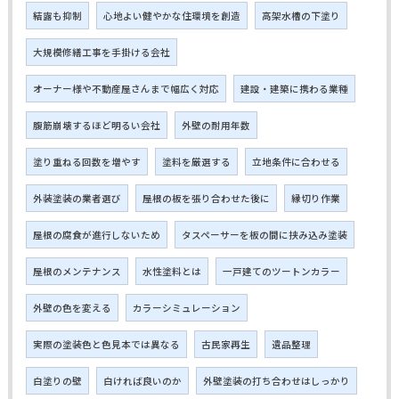
結露も抑制
心地よい健やかな住環境を創造
高架水槽の下塗り
大規模修繕工事を手掛ける会社
オーナー様や不動産屋さんまで幅広く対応
建設・建築に携わる業種
腹筋崩壊するほど明るい会社
外壁の耐用年数
塗り重ねる回数を増やす
塗料を厳選する
立地条件に合わせる
外装塗装の業者選び
屋根の板を張り合わせた後に
縁切り作業
屋根の腐食が進行しないため
タスペーサーを板の間に挟み込み塗装
屋根のメンテナンス
水性塗料とは
一戸建てのツートンカラー
外壁の色を変える
カラーシミュレーション
実際の塗装色と色見本では異なる
古民家再生
遺品整理
白塗りの壁
白ければ良いのか
外壁塗装の打ち合わせはしっかり