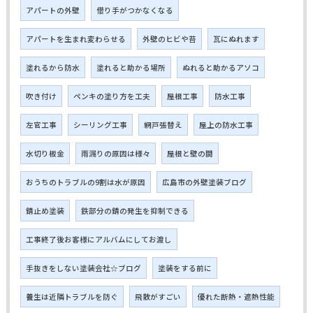
アパートの外壁
借り手がつかなくなる
アパートを生まれ変わらせる
外壁のヒビや苔
瓦にぬれます
塗れるから防水
塗れると助かる場所
ぬれると助かるアソコ
吹き付け
ペンキの塗り方を工夫
屋根工事
防水工事
左官工事
シーリング工事
網戸張替え
屋上の防水工事
水切り板金
雨漏りの原因は様々
屋根と壁の間
おうちのトラブルの9割は水が原因
広島市の外壁塗装ブログ
錆止め塗装
鉄部分の錆の発生を抑制できる
工事終了後お客様にアルバムにしてお渡し
手抜きをしない塗装会社☆ブログ
塗装をする前に
養生は近隣トラブルを防ぐ
飛散がすごい
優れた断熱・遮熱性能