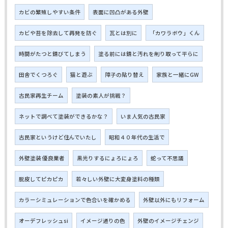
カビの繁殖しやすい条件
表面に凹凸がある外壁
カビや苔を除去して再発を防ぐ
瓦とは別に
「カワラボウ」くん
時間がたつと錆びてしまう
塗る前には錆と汚れを削り取って平らに
田舎でくつろぐ
猫と遊ぶ
障子の貼り替え
家族と一緒にGW
古民家再生チーム
塗装の素人が挑戦？
ネットで調べて塗装ができるかな？
いま人気の古民家
古民家というけど住んでいたし
昭和４０年代の生活で
外壁塗装 優良業者
黒光りするにょろにょろ
蛇って不思議
脱皮してピカピカ
若々しい外壁に大変身塗料の種類
カラーシミュレーションで色合いを確かめる
外壁以外にもリフォーム
オーデフレッシュsi
イメージ通りの色
外壁のイメージチェンジ