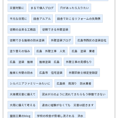
災害対策に
まるで個人ブログ
穴があったら入りたい
平凡な日常に
田舎アルアル
田舎でおこるリフォームの失敗例
信頼の出来る工務店
信頼できる外壁塗装
信頼できる屋根の防水塗装
外壁塗装ブログ
広島市西区の塗装会社
塗り替えの悩み
広島 外壁工事 人気
広島 塗装 業者
広島 塗装 屋根
屋根塗装 広島
外壁工事の見積もり
屋根と外壁の防水
広島市 住宅塗装
外壁診断士検定登録証
シルバニアファミリーみたいに
広島県 雨漏り 防水業者
大規模災害に備えて
泥水が川のように流れてきたらもう移動できない
大雨に備えて考える
過去に経験がなくても 災害は起きます
室田工業のblog
学校の校舎が倒壊し流される 洪水