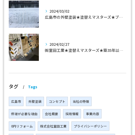
2024/03/02
広島市の外壁塗装★塗替えマスターズ★ブログ「初めて家を手入れするのに」
2024/02/27
㈱室田工業★塗替えマスターズ★築35年以上のお宅の施工事例
タグ
Tags
広島市
外壁塗装
コンセプト
当社の特徴
修理が必要な理由
会社概要
採用情報
事業内容
0円リフォーム
株式会社室田工業
プライバシーポリシー