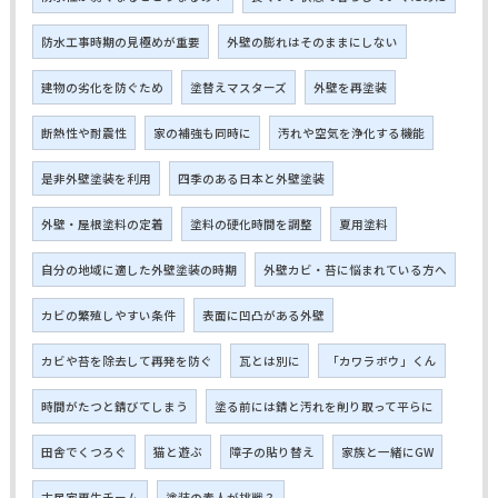
防水工事時期の見極めが重要
外壁の膨れはそのままにしない
建物の劣化を防ぐため
塗替えマスターズ
外壁を再塗装
断熱性や耐震性
家の補強も同時に
汚れや空気を浄化する機能
是非外壁塗装を利用
四季のある日本と外壁塗装
外壁・屋根塗料の定着
塗料の硬化時間を調整
夏用塗料
自分の地域に適した外壁塗装の時期
外壁カビ・苔に悩まれている方へ
カビの繁殖しやすい条件
表面に凹凸がある外壁
カビや苔を除去して再発を防ぐ
瓦とは別に
「カワラボウ」くん
時間がたつと錆びてしまう
塗る前には錆と汚れを削り取って平らに
田舎でくつろぐ
猫と遊ぶ
障子の貼り替え
家族と一緒にGW
古民家再生チーム
塗装の素人が挑戦？