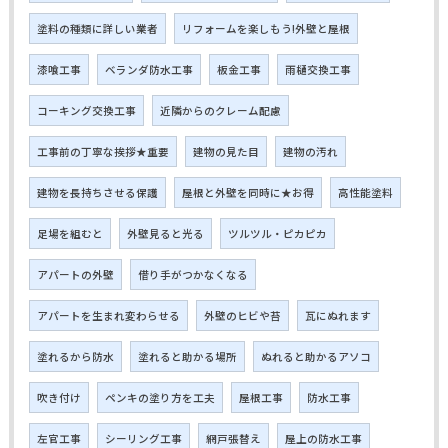
塗料の種類に詳しい業者
リフォームを楽しもう!外壁と屋根
漆喰工事
ベランダ防水工事
板金工事
雨樋交換工事
コーキング交換工事
近隣からのクレーム配慮
工事前の丁寧な挨拶★重要
建物の見た目
建物の汚れ
建物を長持ちさせる保護
屋根と外壁を同時に★お得
高性能塗料
足場を組むと
外壁見ると光る
ツルツル・ピカピカ
アパートの外壁
借り手がつかなくなる
アパートを生まれ変わらせる
外壁のヒビや苔
瓦にぬれます
塗れるから防水
塗れると助かる場所
ぬれると助かるアソコ
吹き付け
ペンキの塗り方を工夫
屋根工事
防水工事
左官工事
シーリング工事
網戸張替え
屋上の防水工事