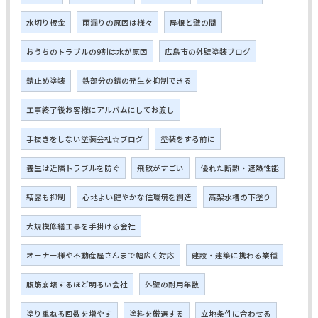
水切り板金
雨漏りの原因は様々
屋根と壁の間
おうちのトラブルの9割は水が原因
広島市の外壁塗装ブログ
錆止め塗装
鉄部分の錆の発生を抑制できる
工事終了後お客様にアルバムにしてお渡し
手抜きをしない塗装会社☆ブログ
塗装をする前に
養生は近隣トラブルを防ぐ
飛散がすごい
優れた断熱・遮熱性能
結露も抑制
心地よい健やかな住環境を創造
高架水槽の下塗り
大規模修繕工事を手掛ける会社
オーナー様や不動産屋さんまで幅広く対応
建設・建築に携わる業種
腹筋崩壊するほど明るい会社
外壁の耐用年数
塗り重ねる回数を増やす
塗料を厳選する
立地条件に合わせる