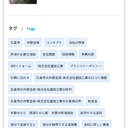
タグ
Tags
広島市
外壁塗装
コンセプト
当社の特徴
修理が必要な理由
会社概要
採用情報
事業内容
0円リフォーム
株式会社室田工業
プライバシーポリシー
お問い合わせ
広島市の外壁塗装･株式会社室田工業の口コミ情報
広島市の外壁塗装･株式会社室田工業の評判
広島市の外壁塗装･株式会社室田工業のお客様の声
助成金
外壁のヒビ 雨漏りが心配 外壁の修理相談
長持ちする塗料
自分で塗装すると
自分が納得できる塗装業
塗料に詳しい業者