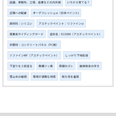
店舗、事務所、工場、倉庫などの内外装
いちから育てる？
近隣への配慮
オーデフレッシュsi（日本ペイント)
原材料：シリコン
アステックペイント：リファインsi
窯業系サイディングボード
塗料名：EC5000（アステックペイント）
外壁材：コンクリートパネル（PC板）
リファインMF（アステックペイント）
しっかり下地処理
下塗りを２回塗る
無機フッ素
雨樋のズレ
屋根板金の浮き
雪止めの破損
環境が過酷な地域
耐久性を重視