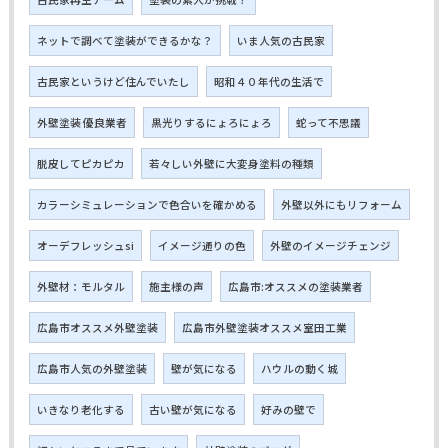
ネットで調べて塗装ができるかな？
いま人気の古民家
古民家というけど住んでいたし
昭和４０年代の生活で
外壁塗装 優良業者
黒光りするにょろにょろ
蛇って不思議
脱皮してピカピカ
若々しい外壁に大変身塗料の種類
カラーシミュレーションで色合いを確かめる
外壁以外にもリフォーム
オーデフレッシュsi
イメージ通りの色
外壁のイメージチェンジ
外壁材：モルタル
施主様の声
広島市:オススメの塗装業者
広島市オススメ外壁塗装
広島市外壁塗装オススメ室田工業
広島市人気の外壁塗装
壁が気になる
ハウルの動く城
いきなり老化する
古い壁が気になる
好みの壁で