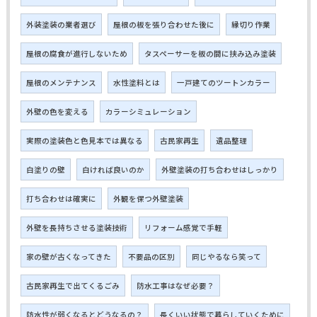
外装塗装の業者選び
屋根の板を張り合わせた後に
縁切り作業
屋根の腐食が進行しないため
タスペーサーを板の間に挟み込み塗装
屋根のメンテナンス
水性塗料とは
一戸建てのツートンカラー
外壁の色を変える
カラーシミュレーション
実際の塗装色と色見本では異なる
古民家再生
遺品整理
白塗りの壁
白ければ良いのか
外壁塗装の打ち合わせはしっかり
打ち合わせは確実に
外観を保つ外壁塗装
外壁を長持ちさせる塗装技術
リフォーム感覚で手軽
家の壁が古くなってきた
不要品の区別
同じやるなら笑って
古民家再生で出てくるごみ
防水工事はなぜ必要？
防水性が弱くなるとどうなるの？
長くいい状態で暮らしていくために