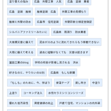
塗り替えの悩み
広島 外壁工事 人気
広島 塗装 業者
広島 塗装 屋根
屋根塗装 広島
外壁工事の見積もり
屋根と外壁の防水
広島市 住宅塗装
外壁診断士検定登録証
シルバニアファミリーみたいに
広島県 雨漏り 防水業者
大規模災害に備えて
泥水が川のように流れてきたらもう移動できない
大雨に備えて考える
過去に経験がなくても 災害は起きます
室田工業のblog
学校の校舎が倒壊し流される 洪水
好きなのと、ヤりたいのは別
広島県 もしも新聞
「もしも」のために、今、学ぼう
保温テープ
戻し吹き
中塗り
上塗り
コーキング注入
水性セラミシリコンシリーズ
優れた低汚染性
資産価値の向上
戸建て住宅、マンションの内外装