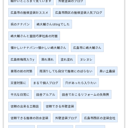
細かいところまで見ています
外壁塗装のブログ
広島市の屋根塗装おススメ
広島市西区の屋根塗装人気ブログ
呉のナナパン
嶋大輔さんはbigでした
嶋大輔さんと室田巧夢社長の対面
懐かしいナナパン⭐懐かしい嶋大輔さん
広島市に嶋大輔さん
広島県梅雨入りy
濡れ濡れ
塗れ塗れ
ヌレヌレ
豪雨の前の対策
雨漏りしても自分で屋根にのぼらない
黒い土嚢袋
災害対策に
まるで個人ブログ
穴があったら入りたい
平凡な日常に
田舎アルアル
田舎でおこるリフォームの失敗例
信頼の出来る工務店
信頼できる外壁塗装
信頼できる屋根の防水塗装
外壁塗装ブログ
広島市西区の塗装会社