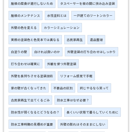
屋根の腐食が進行しないため
タスペーサーを板の間に挟み込み塗装
屋根のメンテナンス
水性塗料とは
一戸建てのツートンカラー
外壁の色を変える
カラーシミュレーション
実際の塗装色と色見本では異なる
古民家再生
遺品整理
白塗りの壁
白ければ良いのか
外壁塗装の打ち合わせはしっかり
打ち合わせは確実に
外観を保つ外壁塗装
外壁を長持ちさせる塗装技術
リフォーム感覚で手軽
家の壁が古くなってきた
不要品の区別
同じやるなら笑って
古民家再生で出てくるごみ
防水工事はなぜ必要？
防水性が弱くなるとどうなるの？
長くいい状態で暮らしていくために
防水工事時期の見極めが重要
外壁の膨れはそのままにしない