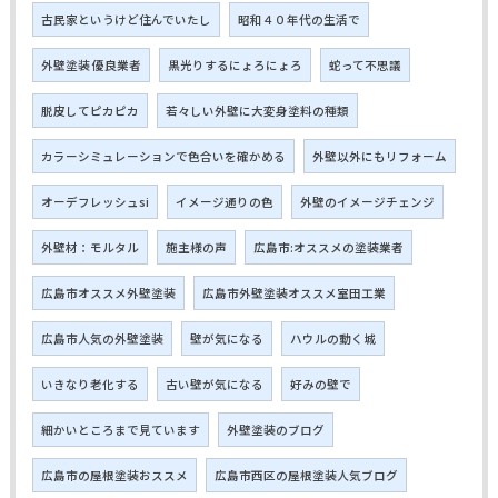
古民家というけど住んでいたし
昭和４０年代の生活で
外壁塗装 優良業者
黒光りするにょろにょろ
蛇って不思議
脱皮してピカピカ
若々しい外壁に大変身塗料の種類
カラーシミュレーションで色合いを確かめる
外壁以外にもリフォーム
オーデフレッシュsi
イメージ通りの色
外壁のイメージチェンジ
外壁材：モルタル
施主様の声
広島市:オススメの塗装業者
広島市オススメ外壁塗装
広島市外壁塗装オススメ室田工業
広島市人気の外壁塗装
壁が気になる
ハウルの動く城
いきなり老化する
古い壁が気になる
好みの壁で
細かいところまで見ています
外壁塗装のブログ
広島市の屋根塗装おススメ
広島市西区の屋根塗装人気ブログ