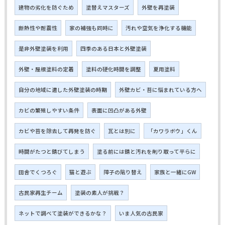
建物の劣化を防ぐため
塗替えマスターズ
外壁を再塗装
断熱性や耐震性
家の補強も同時に
汚れや空気を浄化する機能
是非外壁塗装を利用
四季のある日本と外壁塗装
外壁・屋根塗料の定着
塗料の硬化時間を調整
夏用塗料
自分の地域に適した外壁塗装の時期
外壁カビ・苔に悩まれている方へ
カビの繁殖しやすい条件
表面に凹凸がある外壁
カビや苔を除去して再発を防ぐ
瓦とは別に
「カワラボウ」くん
時間がたつと錆びてしまう
塗る前には錆と汚れを削り取って平らに
田舎でくつろぐ
猫と遊ぶ
障子の貼り替え
家族と一緒にGW
古民家再生チーム
塗装の素人が挑戦？
ネットで調べて塗装ができるかな？
いま人気の古民家