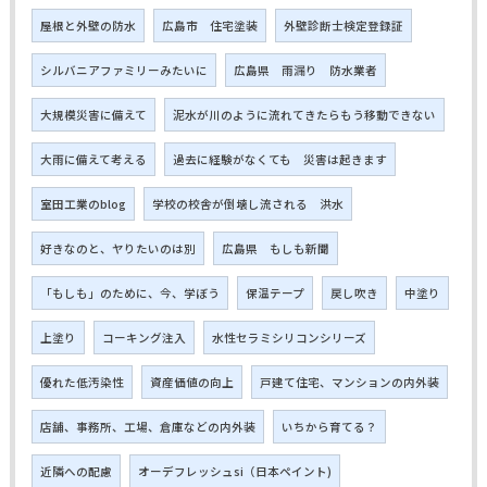
屋根と外壁の防水
広島市 住宅塗装
外壁診断士検定登録証
シルバニアファミリーみたいに
広島県 雨漏り 防水業者
大規模災害に備えて
泥水が川のように流れてきたらもう移動できない
大雨に備えて考える
過去に経験がなくても 災害は起きます
室田工業のblog
学校の校舎が倒壊し流される 洪水
好きなのと、ヤりたいのは別
広島県 もしも新聞
「もしも」のために、今、学ぼう
保温テープ
戻し吹き
中塗り
上塗り
コーキング注入
水性セラミシリコンシリーズ
優れた低汚染性
資産価値の向上
戸建て住宅、マンションの内外装
店舗、事務所、工場、倉庫などの内外装
いちから育てる？
近隣への配慮
オーデフレッシュsi（日本ペイント)