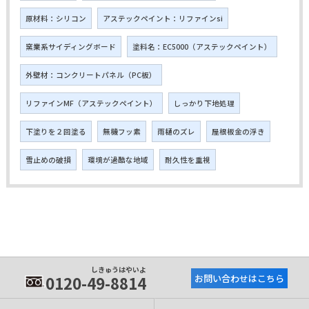
原材料：シリコン
アステックペイント：リファインsi
窯業系サイディングボード
塗料名：EC5000（アステックペイント）
外壁材：コンクリートパネル（PC板）
リファインMF（アステックペイント）
しっかり下地処理
下塗りを２回塗る
無機フッ素
雨樋のズレ
屋根板金の浮き
雪止めの破損
環境が過酷な地域
耐久性を重視
しきゅうはやいよ
0120-49-8814
お問い合わせはこちら