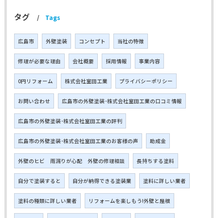
タグ
Tags
広島市
外壁塗装
コンセプト
当社の特徴
修理が必要な理由
会社概要
採用情報
事業内容
0円リフォーム
株式会社室田工業
プライバシーポリシー
お問い合わせ
広島市の外壁塗装･株式会社室田工業の口コミ情報
広島市の外壁塗装･株式会社室田工業の評判
広島市の外壁塗装･株式会社室田工業のお客様の声
助成金
外壁のヒビ 雨漏りが心配 外壁の修理相談
長持ちする塗料
自分で塗装すると
自分が納得できる塗装業
塗料に詳しい業者
塗料の種類に詳しい業者
リフォームを楽しもう!外壁と屋根