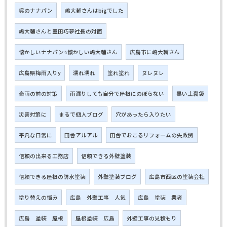
呉のナナパン
嶋大輔さんはbigでした
嶋大輔さんと室田巧夢社長の対面
懐かしいナナパン⭐懐かしい嶋大輔さん
広島市に嶋大輔さん
広島県梅雨入りy
濡れ濡れ
塗れ塗れ
ヌレヌレ
豪雨の前の対策
雨漏りしても自分で屋根にのぼらない
黒い土嚢袋
災害対策に
まるで個人ブログ
穴があったら入りたい
平凡な日常に
田舎アルアル
田舎でおこるリフォームの失敗例
信頼の出来る工務店
信頼できる外壁塗装
信頼できる屋根の防水塗装
外壁塗装ブログ
広島市西区の塗装会社
塗り替えの悩み
広島 外壁工事 人気
広島 塗装 業者
広島 塗装 屋根
屋根塗装 広島
外壁工事の見積もり