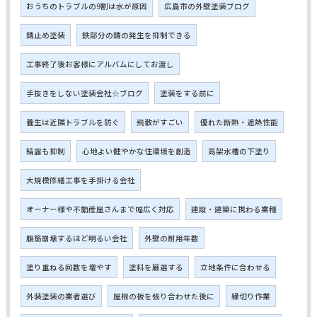
おうちのトラブルの9割は水が原因
広島市の外壁塗装ブログ
錆止め塗装
鉄部分の錆の発生を抑制できる
工事終了後お客様にアルバムにしてお渡し
手抜きをしない塗装会社☆ブログ
塗装をする前に
養生は近隣トラブルを防ぐ
飛散がすごい
優れた断熱・遮熱性能
結露も抑制
心地よい健やかな住環境を創造
高架水槽の下塗り
大規模修繕工事を手掛ける会社
オーナー様や不動産屋さんまで幅広く対応
建設・建築に携わる業種
腹筋崩壊するほど明るい会社
外壁の耐用年数
塗り重ねる回数を増やす
塗料を厳選する
立地条件に合わせる
外装塗装の業者選び
屋根の板を張り合わせた後に
縁切り作業