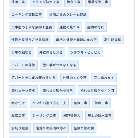
漆喰工事
ベランダ防水工事
板金工事
雨樋交換工事
コーキング交換工事
近隣からのクレーム配慮
工事前の丁寧な挨拶★重要
建物の見た目
建物の汚れ
建物を長持ちさせる保護
屋根と外壁を同時に★お得
高性能塗料
足場を組むと
外壁見ると光る
ツルツル・ピカピカ
アパートの外壁
借り手がつかなくなる
アパートを生まれ変わらせる
外壁のヒビや苔
瓦にぬれます
塗れるから防水
塗れると助かる場所
ぬれると助かるアソコ
吹き付け
ペンキの塗り方を工夫
屋根工事
防水工事
左官工事
シーリング工事
網戸張替え
屋上の防水工事
水切り板金
雨漏りの原因は様々
屋根と壁の間