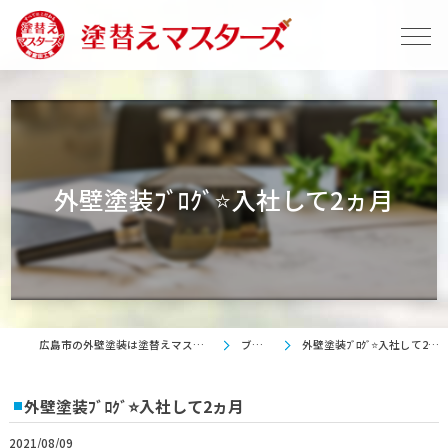
外壁塗装ﾌﾞﾛｸﾞ⭐入社して2ヵ月
広島市の外壁塗装は塗替えマスターズ
ブログ
外壁塗装ﾌﾞﾛｸﾞ⭐入社して2ヵ月
外壁塗装ﾌﾞﾛｸﾞ⭐入社して2ヵ月
2021/08/09