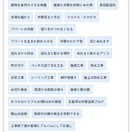
建物を長持ちさせる保護
屋根と外壁を同時に★お得
高性能塗料
足場を組むと
外壁見ると光る
ツルツル・ピカピカ
アパートの外壁
借り手がつかなくなる
アパートを生まれ変わらせる
外壁のヒビや苔
瓦にぬれます
塗れるから防水
塗れると助かる場所
ぬれると助かるアソコ
吹き付け
ペンキの塗り方を工夫
屋根工事
防水工事
左官工事
シーリング工事
網戸張替え
屋上の防水工事
水切り板金
雨漏りの原因は様々
屋根と壁の間
おうちのトラブルの9割は水が原因
広島市の外壁塗装ブログ
錆止め塗装
鉄部分の錆の発生を抑制できる
工事終了後お客様にアルバムにしてお渡し