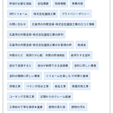
修理が必要な理由
会社概要
採用情報
事業内容
0円リフォーム
株式会社室田工業
プライバシーポリシー
お問い合わせ
広島市の外壁塗装･株式会社室田工業の口コミ情報
広島市の外壁塗装･株式会社室田工業の評判
広島市の外壁塗装･株式会社室田工業のお客様の声
助成金
外壁のヒビ 雨漏りが心配 外壁の修理相談
長持ちする塗料
自分で塗装すると
自分が納得できる塗装業
塗料に詳しい業者
塗料の種類に詳しい業者
リフォームを楽しもう!外壁と屋根
漆喰工事
ベランダ防水工事
板金工事
雨樋交換工事
コーキング交換工事
近隣からのクレーム配慮
工事前の丁寧な挨拶★重要
建物の見た目
建物の汚れ