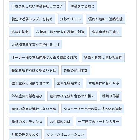
手抜きをしない塗装会社☆ブログ
塗装をする前に
養生は近隣トラブルを防ぐ
飛散がすごい
優れた断熱・遮熱性能
結露も抑制
心地よい健やかな住環境を創造
高架水槽の下塗り
大規模修繕工事を手掛ける会社
オーナー様や不動産屋さんまで幅広く対応
建設・建築に携わる業種
腹筋崩壊するほど明るい会社
外壁の耐用年数
塗り重ねる回数を増やす
塗料を厳選する
立地条件に合わせる
外装塗装の業者選び
屋根の板を張り合わせた後に
縁切り作業
屋根の腐食が進行しないため
タスペーサーを板の間に挟み込み塗装
屋根のメンテナンス
水性塗料とは
一戸建てのツートンカラー
外壁の色を変える
カラーシミュレーション