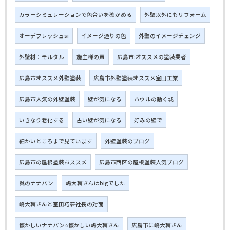
カラーシミュレーションで色合いを確かめる
外壁以外にもリフォーム
オーデフレッシュsi
イメージ通りの色
外壁のイメージチェンジ
外壁材：モルタル
施主様の声
広島市:オススメの塗装業者
広島市オススメ外壁塗装
広島市外壁塗装オススメ室田工業
広島市人気の外壁塗装
壁が気になる
ハウルの動く城
いきなり老化する
古い壁が気になる
好みの壁で
細かいところまで見ています
外壁塗装のブログ
広島市の屋根塗装おススメ
広島市西区の屋根塗装人気ブログ
呉のナナパン
嶋大輔さんはbigでした
嶋大輔さんと室田巧夢社長の対面
懐かしいナナパン⭐懐かしい嶋大輔さん
広島市に嶋大輔さん