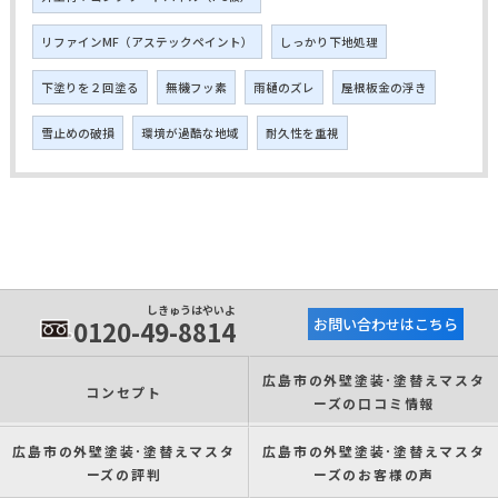
リファインMF（アステックペイント）
しっかり下地処理
下塗りを２回塗る
無機フッ素
雨樋のズレ
屋根板金の浮き
雪止めの破損
環境が過酷な地域
耐久性を重視
しきゅうはやいよ
0120-49-8814
お問い合わせはこちら
広島市の外壁塗装･塗替えマスタ
コンセプト
ーズの口コミ情報
広島市の外壁塗装･塗替えマスタ
広島市の外壁塗装･塗替えマスタ
ーズの評判
ーズのお客様の声