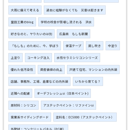
大雨に備えて考える
過去に経験がなくても 災害は起きます
室田工業のblog
学校の校舎が倒壊し流される 洪水
好きなのと、ヤりたいのは別
広島県 もしも新聞
「もしも」のために、今、学ぼう
保温テープ
戻し吹き
中塗り
上塗り
コーキング注入
水性セラミシリコンシリーズ
優れた低汚染性
資産価値の向上
戸建て住宅、マンションの内外装
店舗、事務所、工場、倉庫などの内外装
いちから育てる？
近隣への配慮
オーデフレッシュsi（日本ペイント)
原材料：シリコン
アステックペイント：リファインsi
窯業系サイディングボード
塗料名：EC5000（アステックペイント）
外壁材：コンクリートパネル（PC板）