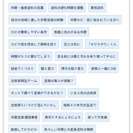
外壁・屋根塗料の定着
塗料の硬化時間を調整
夏用塗料
自分の地域に適した外壁塗装の時期
外壁カビ・苔に悩まれている方へ
カビの繁殖しやすい条件
表面に凹凸がある外壁
カビや苔を除去して再発を防ぐ
瓦とは別に
「カワラボウ」くん
時間がたつと錆びてしまう
塗る前には錆と汚れを削り取って平らに
田舎でくつろぐ
猫と遊ぶ
障子の貼り替え
家族と一緒にGW
古民家再生チーム
塗装の素人が挑戦？
ネットで調べて塗装ができるかな？
いま人気の古民家
古民家というけど住んでいたし
昭和４０年代の生活で
外壁塗装 優良業者
黒光りするにょろにょろ
蛇って不思議
脱皮してピカピカ
若々しい外壁に大変身塗料の種類