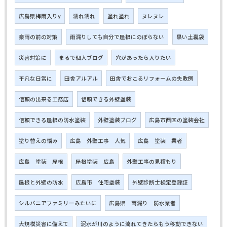
広島県梅雨入りy
濡れ濡れ
塗れ塗れ
ヌレヌレ
豪雨の前の対策
雨漏りしても自分で屋根にのぼらない
黒い土嚢袋
災害対策に
まるで個人ブログ
穴があったら入りたい
平凡な日常に
田舎アルアル
田舎でおこるリフォームの失敗例
信頼の出来る工務店
信頼できる外壁塗装
信頼できる屋根の防水塗装
外壁塗装ブログ
広島市西区の塗装会社
塗り替えの悩み
広島 外壁工事 人気
広島 塗装 業者
広島 塗装 屋根
屋根塗装 広島
外壁工事の見積もり
屋根と外壁の防水
広島市 住宅塗装
外壁診断士検定登録証
シルバニアファミリーみたいに
広島県 雨漏り 防水業者
大規模災害に備えて
泥水が川のように流れてきたらもう移動できない