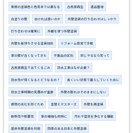
実際の塗装色と色見本では異なる
古民家再生
遺品整理
白塗りの壁
白ければ良いのか
外壁塗装の打ち合わせはしっかり
打ち合わせは確実に
外観を保つ外壁塗装
外壁を長持ちさせる塗装技術
リフォーム感覚で手軽
家の壁が古くなってきた
不要品の区別
同じやるなら笑って
古民家再生で出てくるごみ
防水工事はなぜ必要？
防水性が弱くなるとどうなるの？
長くいい状態で暮らしていくために
防水工事時期の見極めが重要
外壁の膨れはそのままにしない
建物の劣化を防ぐため
塗替えマスターズ
外壁を再塗装
断熱性や耐震性
家の補強も同時に
汚れや空気を浄化する機能
是非外壁塗装を利用
四季のある日本と外壁塗装