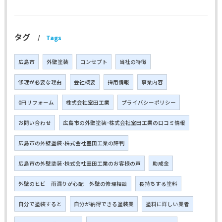
タグ
Tags
広島市
外壁塗装
コンセプト
当社の特徴
修理が必要な理由
会社概要
採用情報
事業内容
0円リフォーム
株式会社室田工業
プライバシーポリシー
お問い合わせ
広島市の外壁塗装･株式会社室田工業の口コミ情報
広島市の外壁塗装･株式会社室田工業の評判
広島市の外壁塗装･株式会社室田工業のお客様の声
助成金
外壁のヒビ 雨漏りが心配 外壁の修理相談
長持ちする塗料
自分で塗装すると
自分が納得できる塗装業
塗料に詳しい業者