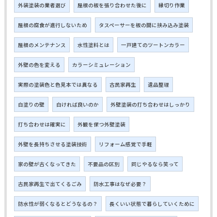
外装塗装の業者選び
屋根の板を張り合わせた後に
縁切り作業
屋根の腐食が進行しないため
タスペーサーを板の間に挟み込み塗装
屋根のメンテナンス
水性塗料とは
一戸建てのツートンカラー
外壁の色を変える
カラーシミュレーション
実際の塗装色と色見本では異なる
古民家再生
遺品整理
白塗りの壁
白ければ良いのか
外壁塗装の打ち合わせはしっかり
打ち合わせは確実に
外観を保つ外壁塗装
外壁を長持ちさせる塗装技術
リフォーム感覚で手軽
家の壁が古くなってきた
不要品の区別
同じやるなら笑って
古民家再生で出てくるごみ
防水工事はなぜ必要？
防水性が弱くなるとどうなるの？
長くいい状態で暮らしていくために