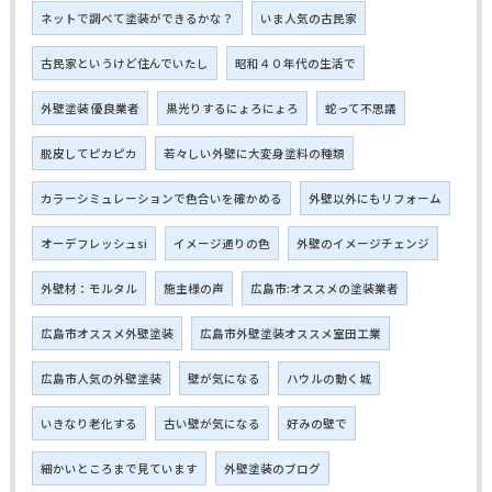
ネットで調べて塗装ができるかな？
いま人気の古民家
古民家というけど住んでいたし
昭和４０年代の生活で
外壁塗装 優良業者
黒光りするにょろにょろ
蛇って不思議
脱皮してピカピカ
若々しい外壁に大変身塗料の種類
カラーシミュレーションで色合いを確かめる
外壁以外にもリフォーム
オーデフレッシュsi
イメージ通りの色
外壁のイメージチェンジ
外壁材：モルタル
施主様の声
広島市:オススメの塗装業者
広島市オススメ外壁塗装
広島市外壁塗装オススメ室田工業
広島市人気の外壁塗装
壁が気になる
ハウルの動く城
いきなり老化する
古い壁が気になる
好みの壁で
細かいところまで見ています
外壁塗装のブログ