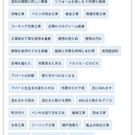
塗料の種類に詳しい業者
リフォームを楽しもう!外壁と屋根
漆喰工事
ベランダ防水工事
板金工事
雨樋交換工事
コーキング交換工事
近隣からのクレーム配慮
工事前の丁寧な挨拶★重要
建物の見た目
建物の汚れ
建物を長持ちさせる保護
屋根と外壁を同時に★お得
高性能塗料
足場を組むと
外壁見ると光る
ツルツル・ピカピカ
アパートの外壁
借り手がつかなくなる
アパートを生まれ変わらせる
外壁のヒビや苔
瓦にぬれます
塗れるから防水
塗れると助かる場所
ぬれると助かるアソコ
吹き付け
ペンキの塗り方を工夫
屋根工事
防水工事
左官工事
シーリング工事
網戸張替え
屋上の防水工事