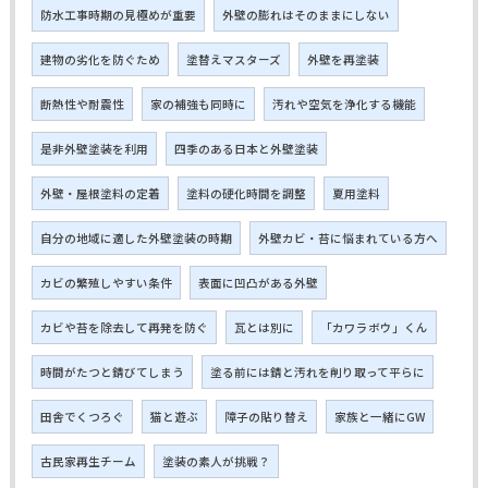
防水工事時期の見極めが重要
外壁の膨れはそのままにしない
建物の劣化を防ぐため
塗替えマスターズ
外壁を再塗装
断熱性や耐震性
家の補強も同時に
汚れや空気を浄化する機能
是非外壁塗装を利用
四季のある日本と外壁塗装
外壁・屋根塗料の定着
塗料の硬化時間を調整
夏用塗料
自分の地域に適した外壁塗装の時期
外壁カビ・苔に悩まれている方へ
カビの繁殖しやすい条件
表面に凹凸がある外壁
カビや苔を除去して再発を防ぐ
瓦とは別に
「カワラボウ」くん
時間がたつと錆びてしまう
塗る前には錆と汚れを削り取って平らに
田舎でくつろぐ
猫と遊ぶ
障子の貼り替え
家族と一緒にGW
古民家再生チーム
塗装の素人が挑戦？