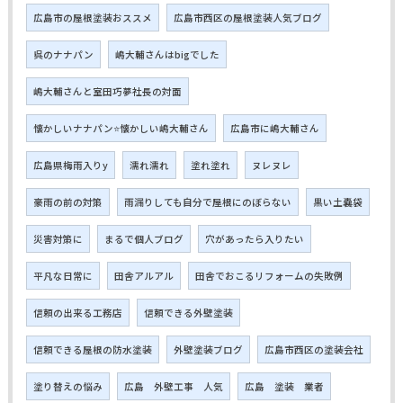
広島市の屋根塗装おススメ
広島市西区の屋根塗装人気ブログ
呉のナナパン
嶋大輔さんはbigでした
嶋大輔さんと室田巧夢社長の対面
懐かしいナナパン⭐懐かしい嶋大輔さん
広島市に嶋大輔さん
広島県梅雨入りy
濡れ濡れ
塗れ塗れ
ヌレヌレ
豪雨の前の対策
雨漏りしても自分で屋根にのぼらない
黒い土嚢袋
災害対策に
まるで個人ブログ
穴があったら入りたい
平凡な日常に
田舎アルアル
田舎でおこるリフォームの失敗例
信頼の出来る工務店
信頼できる外壁塗装
信頼できる屋根の防水塗装
外壁塗装ブログ
広島市西区の塗装会社
塗り替えの悩み
広島 外壁工事 人気
広島 塗装 業者