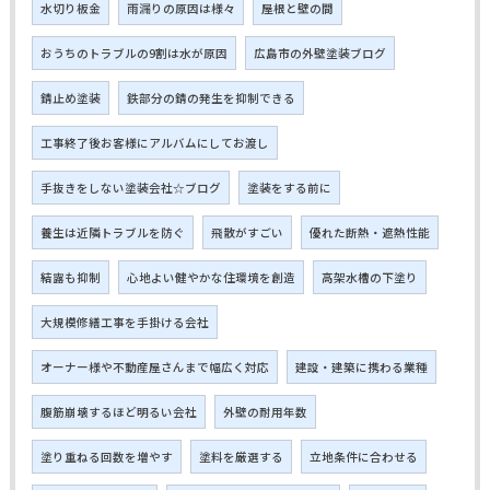
水切り板金
雨漏りの原因は様々
屋根と壁の間
おうちのトラブルの9割は水が原因
広島市の外壁塗装ブログ
錆止め塗装
鉄部分の錆の発生を抑制できる
工事終了後お客様にアルバムにしてお渡し
手抜きをしない塗装会社☆ブログ
塗装をする前に
養生は近隣トラブルを防ぐ
飛散がすごい
優れた断熱・遮熱性能
結露も抑制
心地よい健やかな住環境を創造
高架水槽の下塗り
大規模修繕工事を手掛ける会社
オーナー様や不動産屋さんまで幅広く対応
建設・建築に携わる業種
腹筋崩壊するほど明るい会社
外壁の耐用年数
塗り重ねる回数を増やす
塗料を厳選する
立地条件に合わせる