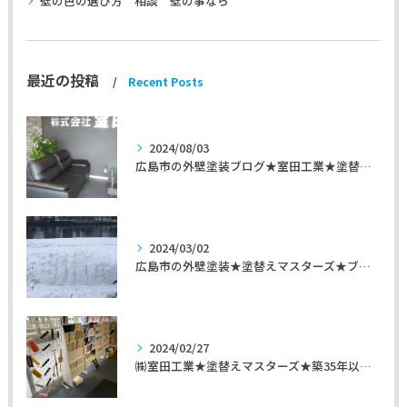
壁の色の選び方 相談 壁の事なら
最近の投稿
Recent Posts
2024/08/03
広島市の外壁塗装ブログ★室田工業★塗替えマスターズ★外壁リフォーム
2024/03/02
広島市の外壁塗装★塗替えマスターズ★ブログ「初めて家を手入れするのに」
2024/02/27
㈱室田工業★塗替えマスターズ★築35年以上のお宅の施工事例