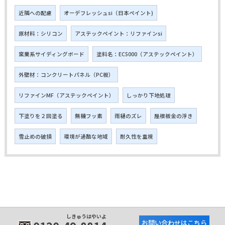
近隣への配慮
オーデフレッシュsi（日本ペイント)
原材料：シリコン
アステックペイント：リファインsi
窯業系サイディングボード
塗料名：EC5000（アステックペイント）
外壁材：コンクリートパネル（PC板）
リファインMF（アステックペイント）
しっかり下地処理
下塗りを２回塗る
無機フッ素
雨樋のズレ
屋根板金の浮き
雪止めの破損
環境が過酷な地域
耐久性を重視
しきゅうはやいよ
お問い合わせはこちら