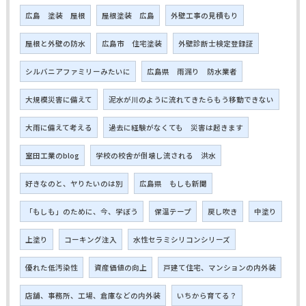
広島 塗装 屋根
屋根塗装 広島
外壁工事の見積もり
屋根と外壁の防水
広島市 住宅塗装
外壁診断士検定登録証
シルバニアファミリーみたいに
広島県 雨漏り 防水業者
大規模災害に備えて
泥水が川のように流れてきたらもう移動できない
大雨に備えて考える
過去に経験がなくても 災害は起きます
室田工業のblog
学校の校舎が倒壊し流される 洪水
好きなのと、ヤりたいのは別
広島県 もしも新聞
「もしも」のために、今、学ぼう
保温テープ
戻し吹き
中塗り
上塗り
コーキング注入
水性セラミシリコンシリーズ
優れた低汚染性
資産価値の向上
戸建て住宅、マンションの内外装
店舗、事務所、工場、倉庫などの内外装
いちから育てる？