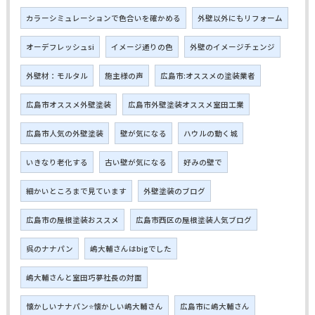
カラーシミュレーションで色合いを確かめる
外壁以外にもリフォーム
オーデフレッシュsi
イメージ通りの色
外壁のイメージチェンジ
外壁材：モルタル
施主様の声
広島市:オススメの塗装業者
広島市オススメ外壁塗装
広島市外壁塗装オススメ室田工業
広島市人気の外壁塗装
壁が気になる
ハウルの動く城
いきなり老化する
古い壁が気になる
好みの壁で
細かいところまで見ています
外壁塗装のブログ
広島市の屋根塗装おススメ
広島市西区の屋根塗装人気ブログ
呉のナナパン
嶋大輔さんはbigでした
嶋大輔さんと室田巧夢社長の対面
懐かしいナナパン⭐懐かしい嶋大輔さん
広島市に嶋大輔さん