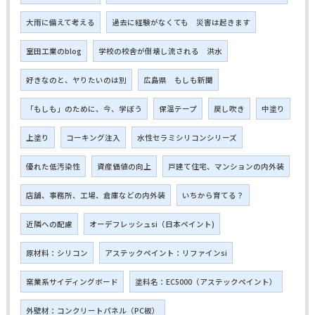
大雨に備えて考える
過去に経験がなくても 災害は起きます
室田工業のblog
学校の校舎が倒壊し流される 洪水
好きなのと、ヤりたいのは別
広島県 もしも新聞
「もしも」のために、今、学ぼう
保温テープ
戻し吹き
中塗り
上塗り
コーキング注入
水性セラミシリコンシリーズ
優れた低汚染性
資産価値の向上
戸建て住宅、マンションの内外装
店舗、事務所、工場、倉庫などの内外装
いちから育てる？
近隣への配慮
オーデフレッシュsi（日本ペイント)
原材料：シリコン
アステックペイント：リファインsi
窯業系サイディングボード
塗料名：EC5000（アステックペイント）
外壁材：コンクリートパネル（PC板）