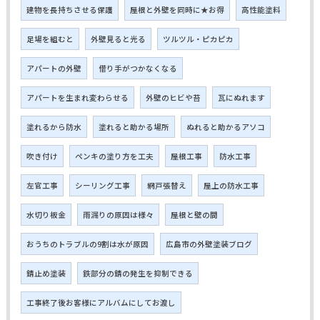
建物を長持ちさせる保護
屋根と外壁を同時に★お得
高性能塗料
足場を組むと
外壁見ると光る
ツルツル・ピカピカ
アパートの外壁
借り手がつかなくなる
アパートを生まれ変わらせる
外壁のヒビや苔
瓦にぬれます
塗れるから防水
塗れると助かる場所
ぬれると助かるアソコ
吹き付け
ペンキの塗り方を工夫
屋根工事
防水工事
左官工事
シーリング工事
網戸張替え
屋上の防水工事
水切り板金
雨漏りの原因は様々
屋根と壁の間
おうちのトラブルの9割は水が原因
広島市の外壁塗装ブログ
錆止め塗装
鉄部分の錆の発生を抑制できる
工事終了後お客様にアルバムにしてお渡し