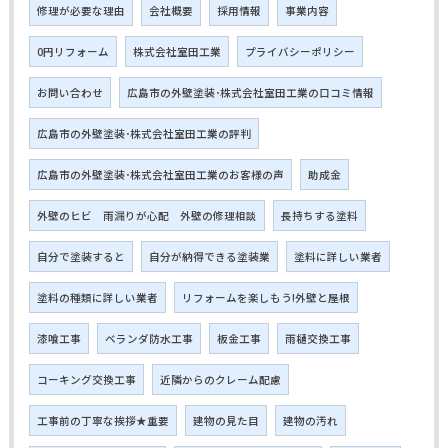
修理が必要な理由
会社概要
採用情報
事業内容
0円リフォーム
株式会社室田工業
プライバシーポリシー
お問い合わせ
広島市の外壁塗装･株式会社室田工業の口コミ情報
広島市の外壁塗装･株式会社室田工業の評判
広島市の外壁塗装･株式会社室田工業のお客様の声
助成金
外壁のヒビ 雨漏りが心配 外壁の修理相談
長持ちする塗料
自分で塗装すると
自分が納得できる塗装業
塗料に詳しい業者
塗料の種類に詳しい業者
リフォームを楽しもう!外壁と屋根
漆喰工事
ベランダ防水工事
板金工事
雨樋交換工事
コーキング交換工事
近隣からのクレーム配慮
工事前の丁寧な挨拶★重要
建物の見た目
建物の汚れ