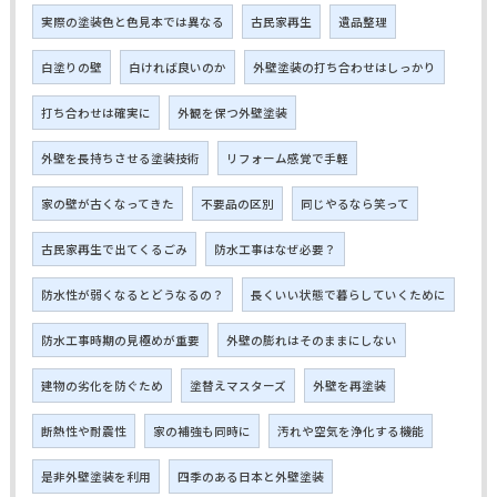
実際の塗装色と色見本では異なる
古民家再生
遺品整理
白塗りの壁
白ければ良いのか
外壁塗装の打ち合わせはしっかり
打ち合わせは確実に
外観を保つ外壁塗装
外壁を長持ちさせる塗装技術
リフォーム感覚で手軽
家の壁が古くなってきた
不要品の区別
同じやるなら笑って
古民家再生で出てくるごみ
防水工事はなぜ必要？
防水性が弱くなるとどうなるの？
長くいい状態で暮らしていくために
防水工事時期の見極めが重要
外壁の膨れはそのままにしない
建物の劣化を防ぐため
塗替えマスターズ
外壁を再塗装
断熱性や耐震性
家の補強も同時に
汚れや空気を浄化する機能
是非外壁塗装を利用
四季のある日本と外壁塗装