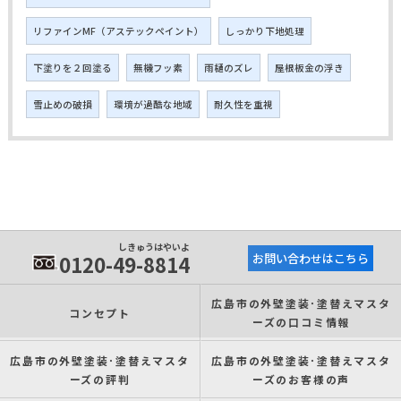
リファインMF（アステックペイント）
しっかり下地処理
下塗りを２回塗る
無機フッ素
雨樋のズレ
屋根板金の浮き
雪止めの破損
環境が過酷な地域
耐久性を重視
しきゅうはやいよ
0120-49-8814
お問い合わせはこちら
広島市の外壁塗装･塗替えマスタ
コンセプト
ーズの口コミ情報
広島市の外壁塗装･塗替えマスタ
広島市の外壁塗装･塗替えマスタ
ーズの評判
ーズのお客様の声