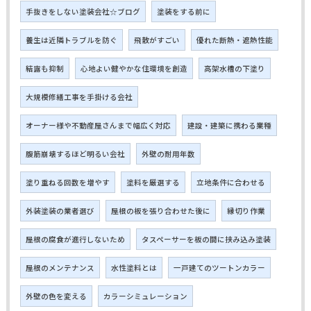
手抜きをしない塗装会社☆ブログ
塗装をする前に
養生は近隣トラブルを防ぐ
飛散がすごい
優れた断熱・遮熱性能
結露も抑制
心地よい健やかな住環境を創造
高架水槽の下塗り
大規模修繕工事を手掛ける会社
オーナー様や不動産屋さんまで幅広く対応
建設・建築に携わる業種
腹筋崩壊するほど明るい会社
外壁の耐用年数
塗り重ねる回数を増やす
塗料を厳選する
立地条件に合わせる
外装塗装の業者選び
屋根の板を張り合わせた後に
縁切り作業
屋根の腐食が進行しないため
タスペーサーを板の間に挟み込み塗装
屋根のメンテナンス
水性塗料とは
一戸建てのツートンカラー
外壁の色を変える
カラーシミュレーション