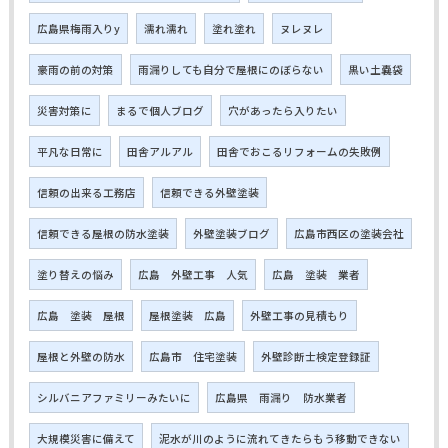
広島県梅雨入りy
濡れ濡れ
塗れ塗れ
ヌレヌレ
豪雨の前の対策
雨漏りしても自分で屋根にのぼらない
黒い土嚢袋
災害対策に
まるで個人ブログ
穴があったら入りたい
平凡な日常に
田舎アルアル
田舎でおこるリフォームの失敗例
信頼の出来る工務店
信頼できる外壁塗装
信頼できる屋根の防水塗装
外壁塗装ブログ
広島市西区の塗装会社
塗り替えの悩み
広島 外壁工事 人気
広島 塗装 業者
広島 塗装 屋根
屋根塗装 広島
外壁工事の見積もり
屋根と外壁の防水
広島市 住宅塗装
外壁診断士検定登録証
シルバニアファミリーみたいに
広島県 雨漏り 防水業者
大規模災害に備えて
泥水が川のように流れてきたらもう移動できない