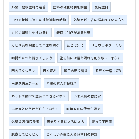
外壁・屋根塗料の定着
塗料の硬化時間を調整
夏用塗料
自分の地域に適した外壁塗装の時期
外壁カビ・苔に悩まれている方へ
カビの繁殖しやすい条件
表面に凹凸がある外壁
カビや苔を除去して再発を防ぐ
瓦とは別に
「カワラボウ」くん
時間がたつと錆びてしまう
塗る前には錆と汚れを削り取って平らに
田舎でくつろぐ
猫と遊ぶ
障子の貼り替え
家族と一緒にGW
古民家再生チーム
塗装の素人が挑戦？
ネットで調べて塗装ができるかな？
いま人気の古民家
古民家というけど住んでいたし
昭和４０年代の生活で
外壁塗装 優良業者
黒光りするにょろにょろ
蛇って不思議
脱皮してピカピカ
若々しい外壁に大変身塗料の種類