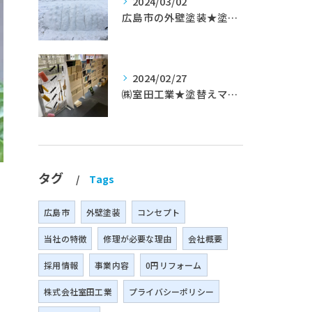
2024/03/02
広島市の外壁塗装★塗替えマスターズ★ブログ「初めて家を手入れするのに」
2024/02/27
㈱室田工業★塗替えマスターズ★築35年以上のお宅の施工事例
タグ
Tags
広島市
外壁塗装
コンセプト
当社の特徴
修理が必要な理由
会社概要
採用情報
事業内容
0円リフォーム
株式会社室田工業
プライバシーポリシー