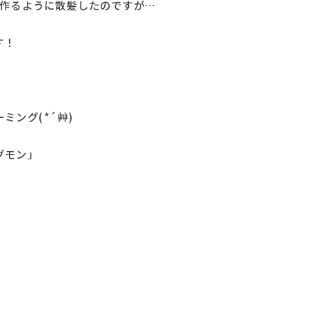
を作るように散髪したのですが…
す！
ング( *´艸)
グモン」