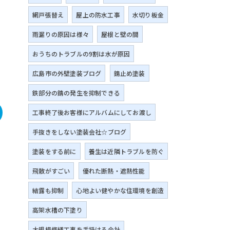
網戸張替え
屋上の防水工事
水切り板金
雨漏りの原因は様々
屋根と壁の間
おうちのトラブルの9割は水が原因
広島市の外壁塗装ブログ
錆止め塗装
鉄部分の錆の発生を抑制できる
工事終了後お客様にアルバムにしてお渡し
手抜きをしない塗装会社☆ブログ
塗装をする前に
養生は近隣トラブルを防ぐ
飛散がすごい
優れた断熱・遮熱性能
結露も抑制
心地よい健やかな住環境を創造
高架水槽の下塗り
大規模修繕工事を手掛ける会社