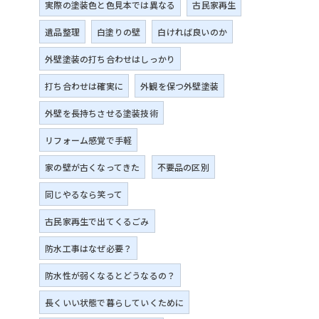
実際の塗装色と色見本では異なる
古民家再生
遺品整理
白塗りの壁
白ければ良いのか
外壁塗装の打ち合わせはしっかり
打ち合わせは確実に
外観を保つ外壁塗装
外壁を長持ちさせる塗装技術
リフォーム感覚で手軽
家の壁が古くなってきた
不要品の区別
同じやるなら笑って
古民家再生で出てくるごみ
防水工事はなぜ必要？
防水性が弱くなるとどうなるの？
長くいい状態で暮らしていくために