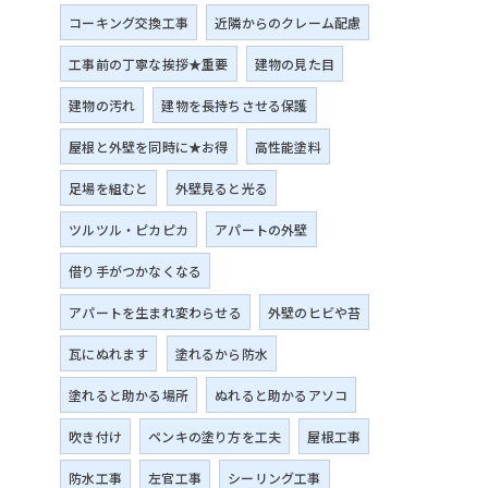
コーキング交換工事
近隣からのクレーム配慮
工事前の丁寧な挨拶★重要
建物の見た目
建物の汚れ
建物を長持ちさせる保護
屋根と外壁を同時に★お得
高性能塗料
足場を組むと
外壁見ると光る
ツルツル・ピカピカ
アパートの外壁
借り手がつかなくなる
アパートを生まれ変わらせる
外壁のヒビや苔
瓦にぬれます
塗れるから防水
塗れると助かる場所
ぬれると助かるアソコ
吹き付け
ペンキの塗り方を工夫
屋根工事
防水工事
左官工事
シーリング工事