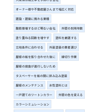
オーナー様や不動産屋さんまで幅広く対応
建設・建築に携わる業種
腹筋崩壊するほど明るい会社
外壁の耐用年数
塗り重ねる回数を増やす
塗料を厳選する
立地条件に合わせる
外装塗装の業者選び
屋根の板を張り合わせた後に
縁切り作業
屋根の腐食が進行しないため
タスペーサーを板の間に挟み込み塗装
屋根のメンテナンス
水性塗料とは
一戸建てのツートンカラー
外壁の色を変える
カラーシミュレーション