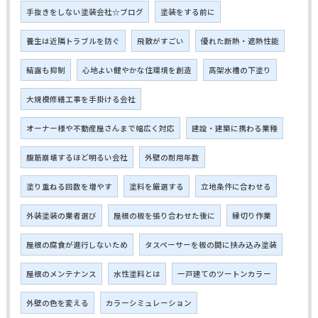
手抜きをしない塗装会社☆ブログ
塗装をする前に
養生は近隣トラブルを防ぐ
飛散がすごい
優れた断熱・遮熱性能
結露も抑制
心地よい健やかな住環境を創造
高架水槽の下塗り
大規模修繕工事を手掛ける会社
オーナー様や不動産屋さんまで幅広く対応
建設・建築に携わる業種
腹筋崩壊するほど明るい会社
外壁の耐用年数
塗り重ねる回数を増やす
塗料を厳選する
立地条件に合わせる
外装塗装の業者選び
屋根の板を張り合わせた後に
縁切り作業
屋根の腐食が進行しないため
タスペーサーを板の間に挟み込み塗装
屋根のメンテナンス
水性塗料とは
一戸建てのツートンカラー
外壁の色を変える
カラーシミュレーション