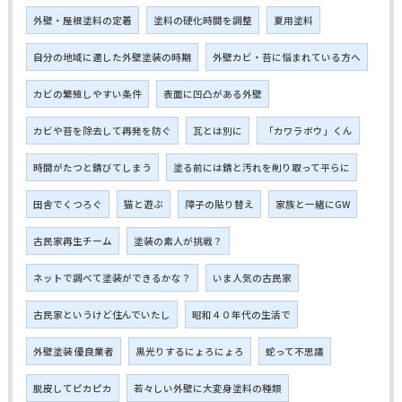
外壁・屋根塗料の定着
塗料の硬化時間を調整
夏用塗料
自分の地域に適した外壁塗装の時期
外壁カビ・苔に悩まれている方へ
カビの繁殖しやすい条件
表面に凹凸がある外壁
カビや苔を除去して再発を防ぐ
瓦とは別に
「カワラボウ」くん
時間がたつと錆びてしまう
塗る前には錆と汚れを削り取って平らに
田舎でくつろぐ
猫と遊ぶ
障子の貼り替え
家族と一緒にGW
古民家再生チーム
塗装の素人が挑戦？
ネットで調べて塗装ができるかな？
いま人気の古民家
古民家というけど住んでいたし
昭和４０年代の生活で
外壁塗装 優良業者
黒光りするにょろにょろ
蛇って不思議
脱皮してピカピカ
若々しい外壁に大変身塗料の種類