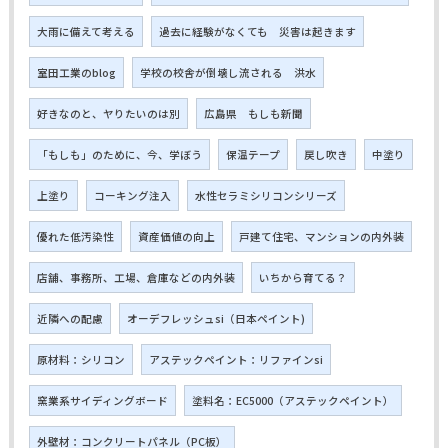
大雨に備えて考える
過去に経験がなくても 災害は起きます
室田工業のblog
学校の校舎が倒壊し流される 洪水
好きなのと、ヤりたいのは別
広島県 もしも新聞
「もしも」のために、今、学ぼう
保温テープ
戻し吹き
中塗り
上塗り
コーキング注入
水性セラミシリコンシリーズ
優れた低汚染性
資産価値の向上
戸建て住宅、マンションの内外装
店舗、事務所、工場、倉庫などの内外装
いちから育てる？
近隣への配慮
オーデフレッシュsi（日本ペイント)
原材料：シリコン
アステックペイント：リファインsi
窯業系サイディングボード
塗料名：EC5000（アステックペイント）
外壁材：コンクリートパネル（PC板）