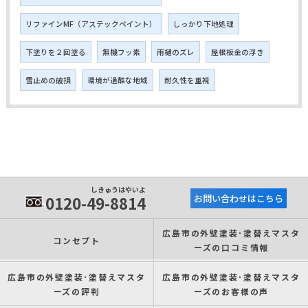
リファインMF（アステックペイント）
しっかり下地処理
下塗りを２回塗る
無機フッ素
雨樋のズレ
屋根板金の浮き
雪止めの破損
環境が過酷な地域
耐久性を重視
しきゅうはやいよ
0120-49-8814
お問い合わせはこちら
広島市の外壁塗装･塗替えマスタ
コンセプト
ーズの口コミ情報
広島市の外壁塗装･塗替えマスタ
広島市の外壁塗装･塗替えマスタ
ーズの評判
ーズのお客様の声