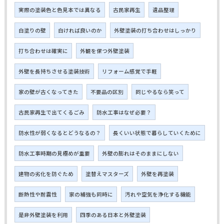
実際の塗装色と色見本では異なる
古民家再生
遺品整理
白塗りの壁
白ければ良いのか
外壁塗装の打ち合わせはしっかり
打ち合わせは確実に
外観を保つ外壁塗装
外壁を長持ちさせる塗装技術
リフォーム感覚で手軽
家の壁が古くなってきた
不要品の区別
同じやるなら笑って
古民家再生で出てくるごみ
防水工事はなぜ必要？
防水性が弱くなるとどうなるの？
長くいい状態で暮らしていくために
防水工事時期の見極めが重要
外壁の膨れはそのままにしない
建物の劣化を防ぐため
塗替えマスターズ
外壁を再塗装
断熱性や耐震性
家の補強も同時に
汚れや空気を浄化する機能
是非外壁塗装を利用
四季のある日本と外壁塗装