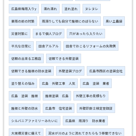
広島県梅雨入りy
濡れ濡れ
塗れ塗れ
ヌレヌレ
豪雨の前の対策
雨漏りしても自分で屋根にのぼらない
黒い土嚢袋
災害対策に
まるで個人ブログ
穴があったら入りたい
平凡な日常に
田舎アルアル
田舎でおこるリフォームの失敗例
信頼の出来る工務店
信頼できる外壁塗装
信頼できる屋根の防水塗装
外壁塗装ブログ
広島市西区の塗装会社
塗り替えの悩み
広島 外壁工事 人気
広島 塗装 業者
広島 塗装 屋根
屋根塗装 広島
外壁工事の見積もり
屋根と外壁の防水
広島市 住宅塗装
外壁診断士検定登録証
シルバニアファミリーみたいに
広島県 雨漏り 防水業者
大規模災害に備えて
泥水が川のように流れてきたらもう移動できない