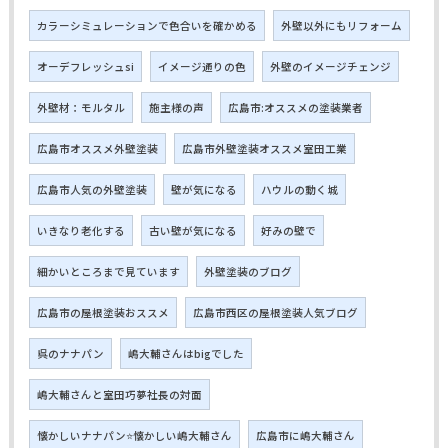
カラーシミュレーションで色合いを確かめる
外壁以外にもリフォーム
オーデフレッシュsi
イメージ通りの色
外壁のイメージチェンジ
外壁材：モルタル
施主様の声
広島市:オススメの塗装業者
広島市オススメ外壁塗装
広島市外壁塗装オススメ室田工業
広島市人気の外壁塗装
壁が気になる
ハウルの動く城
いきなり老化する
古い壁が気になる
好みの壁で
細かいところまで見ています
外壁塗装のブログ
広島市の屋根塗装おススメ
広島市西区の屋根塗装人気ブログ
呉のナナパン
嶋大輔さんはbigでした
嶋大輔さんと室田巧夢社長の対面
懐かしいナナパン⭐懐かしい嶋大輔さん
広島市に嶋大輔さん