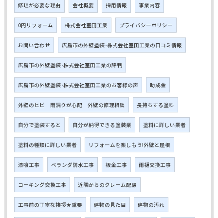
修理が必要な理由
会社概要
採用情報
事業内容
0円リフォーム
株式会社室田工業
プライバシーポリシー
お問い合わせ
広島市の外壁塗装･株式会社室田工業の口コミ情報
広島市の外壁塗装･株式会社室田工業の評判
広島市の外壁塗装･株式会社室田工業のお客様の声
助成金
外壁のヒビ 雨漏りが心配 外壁の修理相談
長持ちする塗料
自分で塗装すると
自分が納得できる塗装業
塗料に詳しい業者
塗料の種類に詳しい業者
リフォームを楽しもう!外壁と屋根
漆喰工事
ベランダ防水工事
板金工事
雨樋交換工事
コーキング交換工事
近隣からのクレーム配慮
工事前の丁寧な挨拶★重要
建物の見た目
建物の汚れ