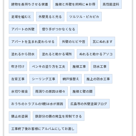
建物を長持ちさせる保護
屋根と外壁を同時に★お得
高性能塗料
足場を組むと
外壁見ると光る
ツルツル・ピカピカ
アパートの外壁
借り手がつかなくなる
アパートを生まれ変わらせる
外壁のヒビや苔
瓦にぬれます
塗れるから防水
塗れると助かる場所
ぬれると助かるアソコ
吹き付け
ペンキの塗り方を工夫
屋根工事
防水工事
左官工事
シーリング工事
網戸張替え
屋上の防水工事
水切り板金
雨漏りの原因は様々
屋根と壁の間
おうちのトラブルの9割は水が原因
広島市の外壁塗装ブログ
錆止め塗装
鉄部分の錆の発生を抑制できる
工事終了後お客様にアルバムにしてお渡し