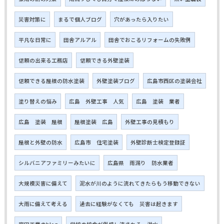
災害対策に
まるで個人ブログ
穴があったら入りたい
平凡な日常に
田舎アルアル
田舎でおこるリフォームの失敗例
信頼の出来る工務店
信頼できる外壁塗装
信頼できる屋根の防水塗装
外壁塗装ブログ
広島市西区の塗装会社
塗り替えの悩み
広島 外壁工事 人気
広島 塗装 業者
広島 塗装 屋根
屋根塗装 広島
外壁工事の見積もり
屋根と外壁の防水
広島市 住宅塗装
外壁診断士検定登録証
シルバニアファミリーみたいに
広島県 雨漏り 防水業者
大規模災害に備えて
泥水が川のように流れてきたらもう移動できない
大雨に備えて考える
過去に経験がなくても 災害は起きます