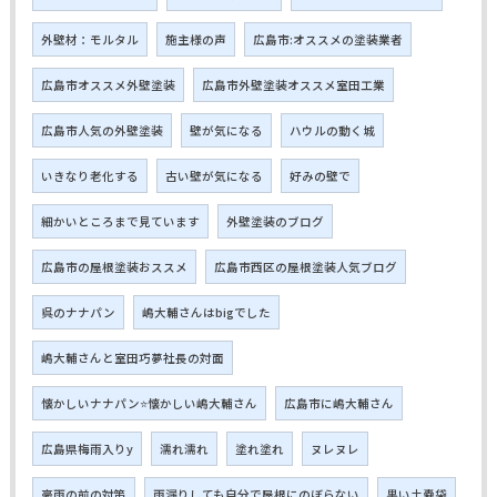
外壁材：モルタル
施主様の声
広島市:オススメの塗装業者
広島市オススメ外壁塗装
広島市外壁塗装オススメ室田工業
広島市人気の外壁塗装
壁が気になる
ハウルの動く城
いきなり老化する
古い壁が気になる
好みの壁で
細かいところまで見ています
外壁塗装のブログ
広島市の屋根塗装おススメ
広島市西区の屋根塗装人気ブログ
呉のナナパン
嶋大輔さんはbigでした
嶋大輔さんと室田巧夢社長の対面
懐かしいナナパン⭐懐かしい嶋大輔さん
広島市に嶋大輔さん
広島県梅雨入りy
濡れ濡れ
塗れ塗れ
ヌレヌレ
豪雨の前の対策
雨漏りしても自分で屋根にのぼらない
黒い土嚢袋