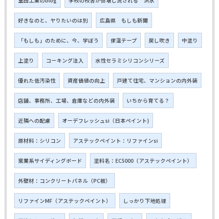
室田工業のblog
学校の校舎が倒壊し流される 洪水
好きなのと、ヤりたいのは別
広島県 もしも新聞
「もしも」のために、今、学ぼう
保温テープ
戻し吹き
中塗り
上塗り
コーキング注入
水性セラミシリコンシリーズ
優れた低汚染性
資産価値の向上
戸建て住宅、マンションの内外装
店舗、事務所、工場、倉庫などの内外装
いちから育てる？
近隣への配慮
オーデフレッシュsi（日本ペイント)
原材料：シリコン
アステックペイント：リファインsi
窯業系サイディングボード
塗料名：EC5000（アステックペイント）
外壁材：コンクリートパネル（PC板）
リファインMF（アステックペイント）
しっかり下地処理