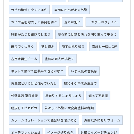
カビの繁殖しやすい条件
表面に凹凸がある外壁
カビや苔を除去して再発を防ぐ
瓦とは別に
「カワラボウ」くん
時間がたつと錆びてしまう
塗る前には錆と汚れを削り取って平らに
田舎でくつろぐ
猫と遊ぶ
障子の貼り替え
家族と一緒にGW
古民家再生チーム
塗装の素人が挑戦？
ネットで調べて塗装ができるかな？
いま人気の古民家
古民家というけど住んでいたし
昭和４０年代の生活で
外壁塗装 優良業者
黒光りするにょろにょろ
蛇って不思議
脱皮してピカピカ
若々しい外壁に大変身塗料の種類
カラーシミュレーションで色合いを確かめる
外壁以外にもリフォーム
オーデフレッシュsi
イメージ通りの色
外壁のイメージチェンジ