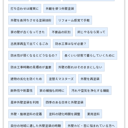
打ち合わせは確実に
外観を保つ外壁塗装
外壁を長持ちさせる塗装技術
リフォーム感覚で手軽
家の壁が古くなってきた
不要品の区別
同じやるなら笑って
古民家再生で出てくるごみ
防水工事はなぜ必要？
防水性が弱くなるとどうなるの？
長くいい状態で暮らしていくために
防水工事時期の見極めが重要
外壁の膨れはそのままにしない
建物の劣化を防ぐため
塗替えマスターズ
外壁を再塗装
断熱性や耐震性
家の補強も同時に
汚れや空気を浄化する機能
是非外壁塗装を利用
四季のある日本と外壁塗装
外壁・屋根塗料の定着
塗料の硬化時間を調整
夏用塗料
自分の地域に適した外壁塗装の時期
外壁カビ・苔に悩まれている方へ