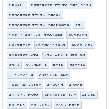
お問い合わせ
広島市の外壁塗装･株式会社室田工業の口コミ情報
広島市の外壁塗装･株式会社室田工業の評判
広島市の外壁塗装･株式会社室田工業のお客様の声
助成金
外壁のヒビ 雨漏りが心配 外壁の修理相談
長持ちする塗料
自分で塗装すると
自分が納得できる塗装業
塗料に詳しい業者
塗料の種類に詳しい業者
リフォームを楽しもう!外壁と屋根
漆喰工事
ベランダ防水工事
板金工事
雨樋交換工事
コーキング交換工事
近隣からのクレーム配慮
工事前の丁寧な挨拶★重要
建物の見た目
建物の汚れ
建物を長持ちさせる保護
屋根と外壁を同時に★お得
高性能塗料
足場を組むと
外壁見ると光る
ツルツル・ピカピカ