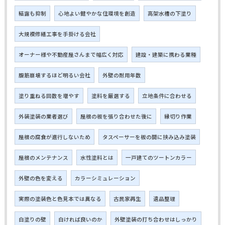
結露も抑制
心地よい健やかな住環境を創造
高架水槽の下塗り
大規模修繕工事を手掛ける会社
オーナー様や不動産屋さんまで幅広く対応
建設・建築に携わる業種
腹筋崩壊するほど明るい会社
外壁の耐用年数
塗り重ねる回数を増やす
塗料を厳選する
立地条件に合わせる
外装塗装の業者選び
屋根の板を張り合わせた後に
縁切り作業
屋根の腐食が進行しないため
タスペーサーを板の間に挟み込み塗装
屋根のメンテナンス
水性塗料とは
一戸建てのツートンカラー
外壁の色を変える
カラーシミュレーション
実際の塗装色と色見本では異なる
古民家再生
遺品整理
白塗りの壁
白ければ良いのか
外壁塗装の打ち合わせはしっかり