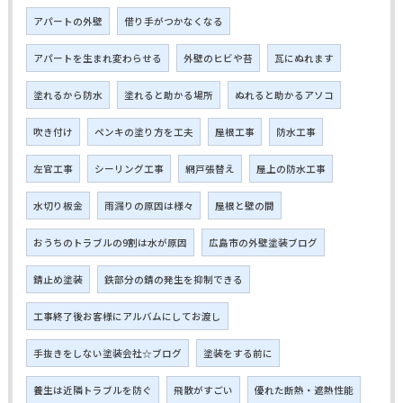
アパートの外壁
借り手がつかなくなる
アパートを生まれ変わらせる
外壁のヒビや苔
瓦にぬれます
塗れるから防水
塗れると助かる場所
ぬれると助かるアソコ
吹き付け
ペンキの塗り方を工夫
屋根工事
防水工事
左官工事
シーリング工事
網戸張替え
屋上の防水工事
水切り板金
雨漏りの原因は様々
屋根と壁の間
おうちのトラブルの9割は水が原因
広島市の外壁塗装ブログ
錆止め塗装
鉄部分の錆の発生を抑制できる
工事終了後お客様にアルバムにしてお渡し
手抜きをしない塗装会社☆ブログ
塗装をする前に
養生は近隣トラブルを防ぐ
飛散がすごい
優れた断熱・遮熱性能