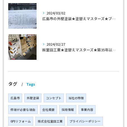
2024/03/02
広島市の外壁塗装★塗替えマスターズ★ブログ「初めて家を手入れするのに」
2024/02/27
㈱室田工業★塗替えマスターズ★築35年以上のお宅の施工事例
タグ
Tags
広島市
外壁塗装
コンセプト
当社の特徴
修理が必要な理由
会社概要
採用情報
事業内容
0円リフォーム
株式会社室田工業
プライバシーポリシー