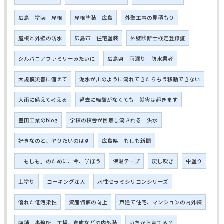
広島 塗装 屋根
屋根塗装 広島
外壁工事の見積もり
屋根と外壁の防水
広島市 住宅塗装
外壁診断士検定登録証
シルバニアファミリーみたいに
広島県 雨漏り 防水業者
大規模災害に備えて
泥水が川のように流れてきたらもう移動できない
大雨に備えて考える
過去に経験がなくても 災害は起きます
室田工業のblog
学校の校舎が倒壊し流される 洪水
好きなのと、ヤりたいのは別
広島県 もしも新聞
「もしも」のために、今、学ぼう
保温テープ
戻し吹き
中塗り
上塗り
コーキング注入
水性セラミシリコンシリーズ
優れた低汚染性
資産価値の向上
戸建て住宅、マンションの内外装
店舗、事務所、工場、倉庫などの内外装
いちから育てる？