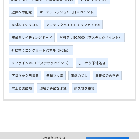
近隣への配慮
オーデフレッシュsi（日本ペイント)
原材料：シリコン
アステックペイント：リファインsi
窯業系サイディングボード
塗料名：EC5000（アステックペイント）
外壁材：コンクリートパネル（PC板）
リファインMF（アステックペイント）
しっかり下地処理
下塗りを２回塗る
無機フッ素
雨樋のズレ
屋根板金の浮き
雪止めの破損
環境が過酷な地域
耐久性を重視
しきゅうはやいよ