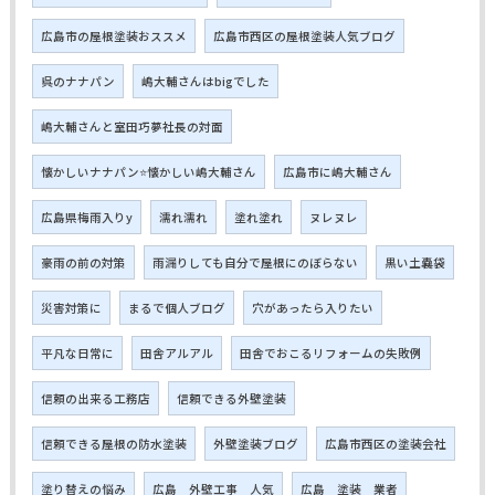
広島市の屋根塗装おススメ
広島市西区の屋根塗装人気ブログ
呉のナナパン
嶋大輔さんはbigでした
嶋大輔さんと室田巧夢社長の対面
懐かしいナナパン⭐懐かしい嶋大輔さん
広島市に嶋大輔さん
広島県梅雨入りy
濡れ濡れ
塗れ塗れ
ヌレヌレ
豪雨の前の対策
雨漏りしても自分で屋根にのぼらない
黒い土嚢袋
災害対策に
まるで個人ブログ
穴があったら入りたい
平凡な日常に
田舎アルアル
田舎でおこるリフォームの失敗例
信頼の出来る工務店
信頼できる外壁塗装
信頼できる屋根の防水塗装
外壁塗装ブログ
広島市西区の塗装会社
塗り替えの悩み
広島 外壁工事 人気
広島 塗装 業者