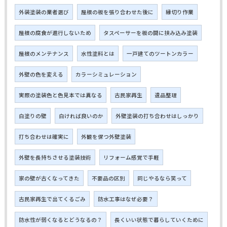
外装塗装の業者選び
屋根の板を張り合わせた後に
縁切り作業
屋根の腐食が進行しないため
タスペーサーを板の間に挟み込み塗装
屋根のメンテナンス
水性塗料とは
一戸建てのツートンカラー
外壁の色を変える
カラーシミュレーション
実際の塗装色と色見本では異なる
古民家再生
遺品整理
白塗りの壁
白ければ良いのか
外壁塗装の打ち合わせはしっかり
打ち合わせは確実に
外観を保つ外壁塗装
外壁を長持ちさせる塗装技術
リフォーム感覚で手軽
家の壁が古くなってきた
不要品の区別
同じやるなら笑って
古民家再生で出てくるごみ
防水工事はなぜ必要？
防水性が弱くなるとどうなるの？
長くいい状態で暮らしていくために