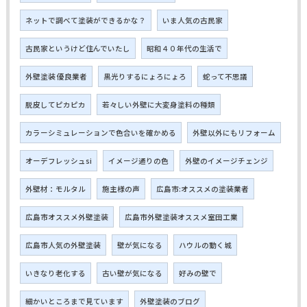
ネットで調べて塗装ができるかな？
いま人気の古民家
古民家というけど住んでいたし
昭和４０年代の生活で
外壁塗装 優良業者
黒光りするにょろにょろ
蛇って不思議
脱皮してピカピカ
若々しい外壁に大変身塗料の種類
カラーシミュレーションで色合いを確かめる
外壁以外にもリフォーム
オーデフレッシュsi
イメージ通りの色
外壁のイメージチェンジ
外壁材：モルタル
施主様の声
広島市:オススメの塗装業者
広島市オススメ外壁塗装
広島市外壁塗装オススメ室田工業
広島市人気の外壁塗装
壁が気になる
ハウルの動く城
いきなり老化する
古い壁が気になる
好みの壁で
細かいところまで見ています
外壁塗装のブログ