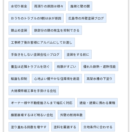
水切り板金
雨漏りの原因は様々
屋根と壁の間
おうちのトラブルの9割は水が原因
広島市の外壁塗装ブログ
錆止め塗装
鉄部分の錆の発生を抑制できる
工事終了後お客様にアルバムにしてお渡し
手抜きをしない塗装会社☆ブログ
塗装をする前に
養生は近隣トラブルを防ぐ
飛散がすごい
優れた断熱・遮熱性能
結露も抑制
心地よい健やかな住環境を創造
高架水槽の下塗り
大規模修繕工事を手掛ける会社
オーナー様や不動産屋さんまで幅広く対応
建設・建築に携わる業種
腹筋崩壊するほど明るい会社
外壁の耐用年数
塗り重ねる回数を増やす
塗料を厳選する
立地条件に合わせる