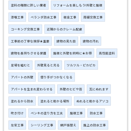
塗料の種類に詳しい業者
リフォームを楽しもう!外壁と屋根
漆喰工事
ベランダ防水工事
板金工事
雨樋交換工事
コーキング交換工事
近隣からのクレーム配慮
工事前の丁寧な挨拶★重要
建物の見た目
建物の汚れ
建物を長持ちさせる保護
屋根と外壁を同時に★お得
高性能塗料
足場を組むと
外壁見ると光る
ツルツル・ピカピカ
アパートの外壁
借り手がつかなくなる
アパートを生まれ変わらせる
外壁のヒビや苔
瓦にぬれます
塗れるから防水
塗れると助かる場所
ぬれると助かるアソコ
吹き付け
ペンキの塗り方を工夫
屋根工事
防水工事
左官工事
シーリング工事
網戸張替え
屋上の防水工事