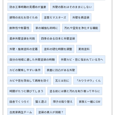
防水工事時期の見極めが重要
外壁の膨れはそのままにしない
建物の劣化を防ぐため
塗替えマスターズ
外壁を再塗装
断熱性や耐震性
家の補強も同時に
汚れや空気を浄化する機能
是非外壁塗装を利用
四季のある日本と外壁塗装
外壁・屋根塗料の定着
塗料の硬化時間を調整
夏用塗料
自分の地域に適した外壁塗装の時期
外壁カビ・苔に悩まれている方へ
カビの繁殖しやすい条件
表面に凹凸がある外壁
カビや苔を除去して再発を防ぐ
瓦とは別に
「カワラボウ」くん
時間がたつと錆びてしまう
塗る前には錆と汚れを削り取って平らに
田舎でくつろぐ
猫と遊ぶ
障子の貼り替え
家族と一緒にGW
古民家再生チーム
塗装の素人が挑戦？