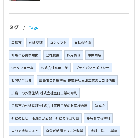
タグ
Tags
広島市
外壁塗装
コンセプト
当社の特徴
修理が必要な理由
会社概要
採用情報
事業内容
0円リフォーム
株式会社室田工業
プライバシーポリシー
お問い合わせ
広島市の外壁塗装･株式会社室田工業の口コミ情報
広島市の外壁塗装･株式会社室田工業の評判
広島市の外壁塗装･株式会社室田工業のお客様の声
助成金
外壁のヒビ 雨漏りが心配 外壁の修理相談
長持ちする塗料
自分で塗装すると
自分が納得できる塗装業
塗料に詳しい業者