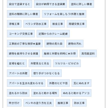
自分で塗装すると
自分が納得できる塗装業
塗料に詳しい業者
塗料の種類に詳しい業者
リフォームを楽しもう!外壁と屋根
漆喰工事
ベランダ防水工事
板金工事
雨樋交換工事
コーキング交換工事
近隣からのクレーム配慮
工事前の丁寧な挨拶★重要
建物の見た目
建物の汚れ
建物を長持ちさせる保護
屋根と外壁を同時に★お得
高性能塗料
足場を組むと
外壁見ると光る
ツルツル・ピカピカ
アパートの外壁
借り手がつかなくなる
アパートを生まれ変わらせる
外壁のヒビや苔
瓦にぬれます
塗れるから防水
塗れると助かる場所
ぬれると助かるアソコ
吹き付け
ペンキの塗り方を工夫
屋根工事
防水工事