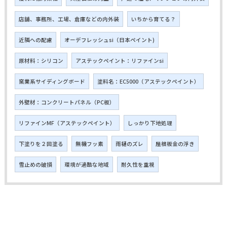
店舗、事務所、工場、倉庫などの内外装
いちから育てる？
近隣への配慮
オーデフレッシュsi（日本ペイント)
原材料：シリコン
アステックペイント：リファインsi
窯業系サイディングボード
塗料名：EC5000（アステックペイント）
外壁材：コンクリートパネル（PC板）
リファインMF（アステックペイント）
しっかり下地処理
下塗りを２回塗る
無機フッ素
雨樋のズレ
屋根板金の浮き
雪止めの破損
環境が過酷な地域
耐久性を重視