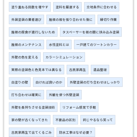
塗り重ねる回数を増やす
塗料を厳選する
立地条件に合わせる
外装塗装の業者選び
屋根の板を張り合わせた後に
縁切り作業
屋根の腐食が進行しないため
タスペーサーを板の間に挟み込み塗装
屋根のメンテナンス
水性塗料とは
一戸建てのツートンカラー
外壁の色を変える
カラーシミュレーション
実際の塗装色と色見本では異なる
古民家再生
遺品整理
白塗りの壁
白ければ良いのか
外壁塗装の打ち合わせはしっかり
打ち合わせは確実に
外観を保つ外壁塗装
外壁を長持ちさせる塗装技術
リフォーム感覚で手軽
家の壁が古くなってきた
不要品の区別
同じやるなら笑って
古民家再生で出てくるごみ
防水工事はなぜ必要？