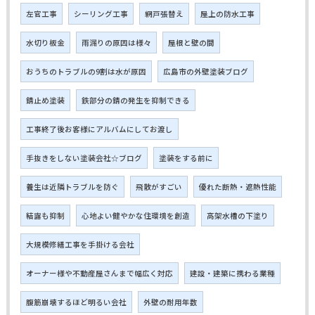
左官工事
シーリング工事
網戸張替え
屋上の防水工事
水切り板金
雨漏りの原因は様々
屋根と壁の間
おうちのトラブルの9割は水が原因
広島市の外壁塗装ブログ
錆止め塗装
鉄部分の錆の発生を抑制できる
工事終了後お客様にアルバムにしてお渡し
手抜きをしない塗装会社☆ブログ
塗装をする前に
養生は近隣トラブルを防ぐ
飛散がすごい
優れた断熱・遮熱性能
結露も抑制
心地よい健やかな住環境を創造
高架水槽の下塗り
大規模修繕工事を手掛ける会社
オーナー様や不動産屋さんまで幅広く対応
建設・建築に携わる業種
腹筋崩壊するほど明るい会社
外壁の耐用年数