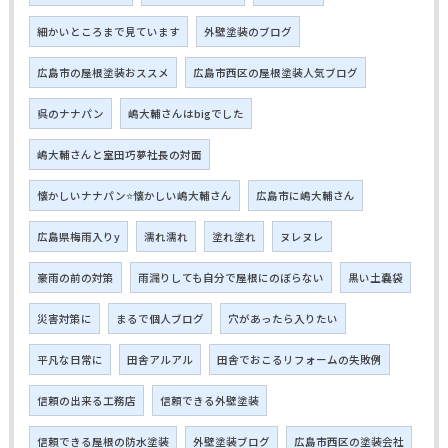
細かいところまで見ています
外壁塗装のブログ
広島市の屋根塗装おススメ
広島市西区の屋根塗装人気ブログ
呉のナナパン
嶋大輔さんはbigでした
嶋大輔さんと室田巧夢社長の対面
懐かしいナナパン⭐懐かしい嶋大輔さん
広島市に嶋大輔さん
広島県梅雨入りy
濡れ濡れ
塗れ塗れ
ヌレヌレ
豪雨の前の対策
雨漏りしても自分で屋根にのぼらない
黒い土嚢袋
災害対策に
まるで個人ブログ
穴があったら入りたい
平凡な日常に
田舎アルアル
田舎でおこるリフォームの失敗例
信頼の出来る工務店
信頼できる外壁塗装
信頼できる屋根の防水塗装
外壁塗装ブログ
広島市西区の塗装会社