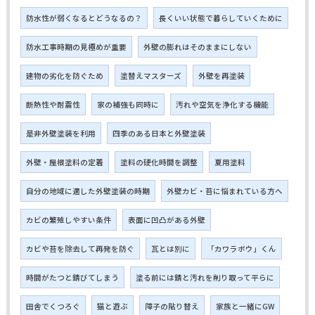
防水性が弱くなるとどうなるの？
長くいい状態で暮らしていくために
防水工事時期の見極めが重要
外壁の膨れはそのままにしない
建物の劣化を防ぐため
塗替えマスターズ
外壁を再塗装
断熱性や耐震性
家の補強も同時に
汚れや空気を浄化する機能
是非外壁塗装を利用
四季のある日本と外壁塗装
外壁・屋根塗料の定着
塗料の硬化時間を調整
夏用塗料
自分の地域に適した外壁塗装の時期
外壁カビ・苔に悩まれている方へ
カビの繁殖しやすい条件
表面に凹凸がある外壁
カビや苔を除去して再発を防ぐ
瓦とは別に
「カワラボウ」くん
時間がたつと錆びてしまう
塗る前には錆と汚れを削り取って平らに
田舎でくつろぐ
猫と遊ぶ
障子の貼り替え
家族と一緒にGW