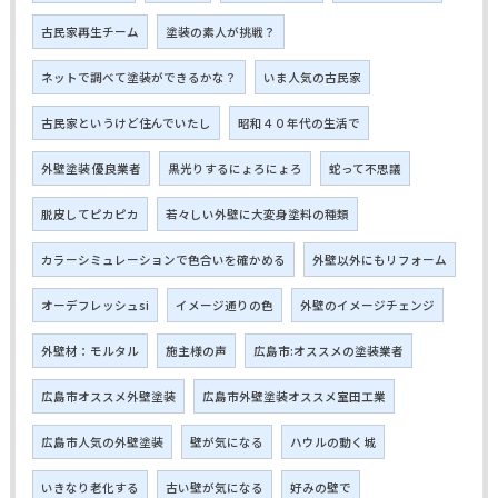
古民家再生チーム
塗装の素人が挑戦？
ネットで調べて塗装ができるかな？
いま人気の古民家
古民家というけど住んでいたし
昭和４０年代の生活で
外壁塗装 優良業者
黒光りするにょろにょろ
蛇って不思議
脱皮してピカピカ
若々しい外壁に大変身塗料の種類
カラーシミュレーションで色合いを確かめる
外壁以外にもリフォーム
オーデフレッシュsi
イメージ通りの色
外壁のイメージチェンジ
外壁材：モルタル
施主様の声
広島市:オススメの塗装業者
広島市オススメ外壁塗装
広島市外壁塗装オススメ室田工業
広島市人気の外壁塗装
壁が気になる
ハウルの動く城
いきなり老化する
古い壁が気になる
好みの壁で