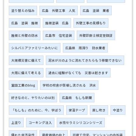
塗り替えの悩み
広島 外壁工事 人気
広島 塗装 業者
広島 塗装 屋根
屋根塗装 広島
外壁工事の見積もり
屋根と外壁の防水
広島市 住宅塗装
外壁診断士検定登録証
シルバニアファミリーみたいに
広島県 雨漏り 防水業者
大規模災害に備えて
泥水が川のように流れてきたらもう移動できない
大雨に備えて考える
過去に経験がなくても 災害は起きます
室田工業のblog
学校の校舎が倒壊し流される 洪水
好きなのと、ヤりたいのは別
広島県 もしも新聞
「もしも」のために、今、学ぼう
保温テープ
戻し吹き
中塗り
上塗り
コーキング注入
水性セラミシリコンシリーズ
優れた低汚染性
資産価値の向上
戸建て住宅、マンションの内外装