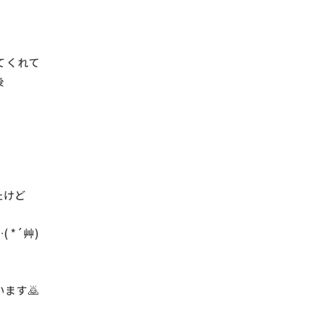
てくれて
後
たけど
*´艸)
ます🙇