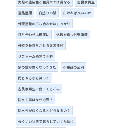
実際の塗装色と色見本では異なる
古民家再生
遺品整理
白塗りの壁
白ければ良いのか
外壁塗装の打ち合わせはしっかり
打ち合わせは確実に
外観を保つ外壁塗装
外壁を長持ちさせる塗装技術
リフォーム感覚で手軽
家の壁が古くなってきた
不要品の区別
同じやるなら笑って
古民家再生で出てくるごみ
防水工事はなぜ必要？
防水性が弱くなるとどうなるの？
長くいい状態で暮らしていくために