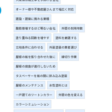
オーナー様や不動産屋さんまで幅広く対応
建設・建築に携わる業種
腹筋崩壊するほど明るい会社
外壁の耐用年数
塗り重ねる回数を増やす
塗料を厳選する
立地条件に合わせる
外装塗装の業者選び
屋根の板を張り合わせた後に
縁切り作業
屋根の腐食が進行しないため
タスペーサーを板の間に挟み込み塗装
屋根のメンテナンス
水性塗料とは
一戸建てのツートンカラー
外壁の色を変える
カラーシミュレーション