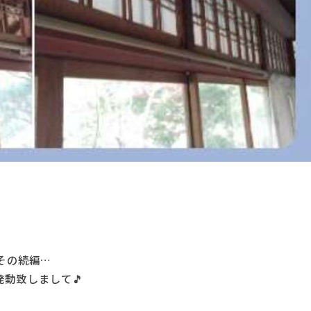
その続編…
動致しまして🎵