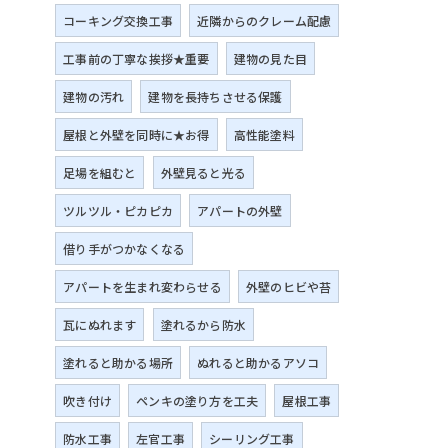
コーキング交換工事
近隣からのクレーム配慮
工事前の丁寧な挨拶★重要
建物の見た目
建物の汚れ
建物を長持ちさせる保護
屋根と外壁を同時に★お得
高性能塗料
足場を組むと
外壁見ると光る
ツルツル・ピカピカ
アパートの外壁
借り手がつかなくなる
アパートを生まれ変わらせる
外壁のヒビや苔
瓦にぬれます
塗れるから防水
塗れると助かる場所
ぬれると助かるアソコ
吹き付け
ペンキの塗り方を工夫
屋根工事
防水工事
左官工事
シーリング工事