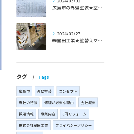
2024/03/02
広島市の外壁塗装★塗替えマスターズ★ブログ「初めて家を手入れするのに」
2024/02/27
㈱室田工業★塗替えマスターズ★築35年以上のお宅の施工事例
タグ
Tags
広島市
外壁塗装
コンセプト
当社の特徴
修理が必要な理由
会社概要
採用情報
事業内容
0円リフォーム
株式会社室田工業
プライバシーポリシー