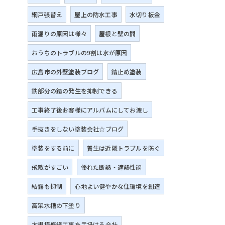
網戸張替え
屋上の防水工事
水切り板金
雨漏りの原因は様々
屋根と壁の間
おうちのトラブルの9割は水が原因
広島市の外壁塗装ブログ
錆止め塗装
鉄部分の錆の発生を抑制できる
工事終了後お客様にアルバムにしてお渡し
手抜きをしない塗装会社☆ブログ
塗装をする前に
養生は近隣トラブルを防ぐ
飛散がすごい
優れた断熱・遮熱性能
結露も抑制
心地よい健やかな住環境を創造
高架水槽の下塗り
大規模修繕工事を手掛ける会社