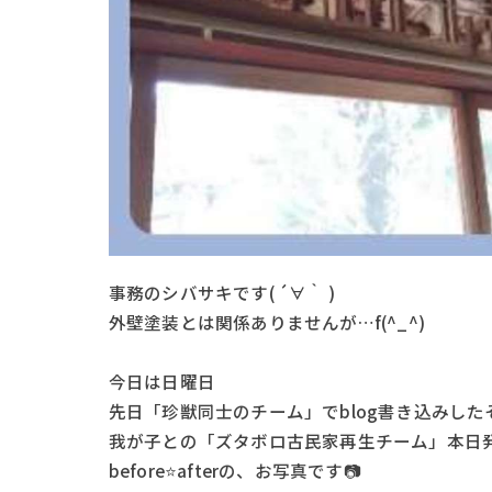
事務のシバサキです( ´∀｀ )
外壁塗装とは関係ありませんが…f(^_^)
今日は日曜日
先日「珍獣同士のチーム」でblog書き込みした
我が子との「ズタボロ古民家再生チーム」本日発
before⭐afterの、お写真です📷