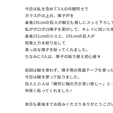
今日は私を含めて3人の珍獣同士で
ガラス戸の上の、障子戸を
身長191cmの巨人が脚立も無しにスッと下ろし
私がボロボロ障子を剥がして、キレイに拭いた
身長151cmの小人と、191cmの巨人が
知恵と力を絞り出して
真っ白な障子を貼ってくれました。
ちなみに3人は、障子の貼り替え初心者🔰
前回は糊を使わず、障子用の両面テープを使っ
今日は糊を使って貼りました。
巨人と小人は「絶対に糊の方が良い感じ～」と…( 
仲良く貼ってくれました⭐
本日も最後までお読みくださりありがとうござい