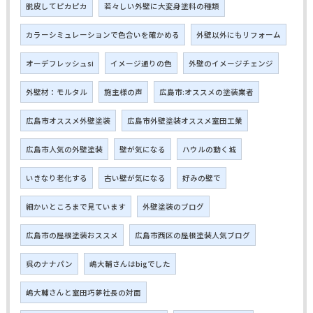
脱皮してピカピカ
若々しい外壁に大変身塗料の種類
カラーシミュレーションで色合いを確かめる
外壁以外にもリフォーム
オーデフレッシュsi
イメージ通りの色
外壁のイメージチェンジ
外壁材：モルタル
施主様の声
広島市:オススメの塗装業者
広島市オススメ外壁塗装
広島市外壁塗装オススメ室田工業
広島市人気の外壁塗装
壁が気になる
ハウルの動く城
いきなり老化する
古い壁が気になる
好みの壁で
細かいところまで見ています
外壁塗装のブログ
広島市の屋根塗装おススメ
広島市西区の屋根塗装人気ブログ
呉のナナパン
嶋大輔さんはbigでした
嶋大輔さんと室田巧夢社長の対面