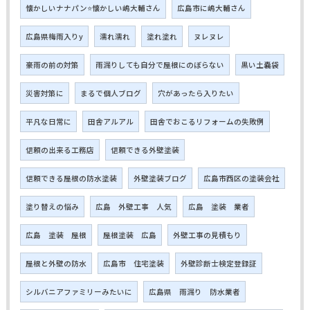
懐かしいナナパン⭐懐かしい嶋大輔さん
広島市に嶋大輔さん
広島県梅雨入りy
濡れ濡れ
塗れ塗れ
ヌレヌレ
豪雨の前の対策
雨漏りしても自分で屋根にのぼらない
黒い土嚢袋
災害対策に
まるで個人ブログ
穴があったら入りたい
平凡な日常に
田舎アルアル
田舎でおこるリフォームの失敗例
信頼の出来る工務店
信頼できる外壁塗装
信頼できる屋根の防水塗装
外壁塗装ブログ
広島市西区の塗装会社
塗り替えの悩み
広島 外壁工事 人気
広島 塗装 業者
広島 塗装 屋根
屋根塗装 広島
外壁工事の見積もり
屋根と外壁の防水
広島市 住宅塗装
外壁診断士検定登録証
シルバニアファミリーみたいに
広島県 雨漏り 防水業者