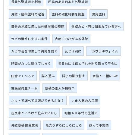
是非外壁塗装を利用
四季のある日本と外壁塗装
外壁・屋根塗料の定着
塗料の硬化時間を調整
夏用塗料
自分の地域に適した外壁塗装の時期
外壁カビ・苔に悩まれている方へ
カビの繁殖しやすい条件
表面に凹凸がある外壁
カビや苔を除去して再発を防ぐ
瓦とは別に
「カワラボウ」くん
時間がたつと錆びてしまう
塗る前には錆と汚れを削り取って平らに
田舎でくつろぐ
猫と遊ぶ
障子の貼り替え
家族と一緒にGW
古民家再生チーム
塗装の素人が挑戦？
ネットで調べて塗装ができるかな？
いま人気の古民家
古民家というけど住んでいたし
昭和４０年代の生活で
外壁塗装 優良業者
黒光りするにょろにょろ
蛇って不思議