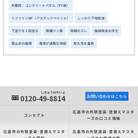
外壁材：コンクリートパネル（PC板）
リファインMF（アステックペイント）
しっかり下地処理
下塗りを２回塗る
無機フッ素
雨樋のズレ
屋根板金の浮き
雪止めの破損
環境が過酷な地域
耐久性を重視
しきゅうはやいよ
0120-49-8814
お問い合わせはこちら
広島市の外壁塗装･塗替えマスタ
コンセプト
ーズの口コミ情報
広島市の外壁塗装･塗替えマスタ
広島市の外壁塗装･塗替えマスタ
ーズの評判
ーズのお客様の声