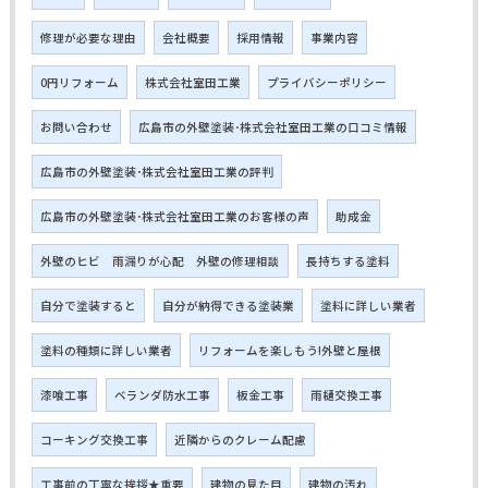
修理が必要な理由
会社概要
採用情報
事業内容
0円リフォーム
株式会社室田工業
プライバシーポリシー
お問い合わせ
広島市の外壁塗装･株式会社室田工業の口コミ情報
広島市の外壁塗装･株式会社室田工業の評判
広島市の外壁塗装･株式会社室田工業のお客様の声
助成金
外壁のヒビ 雨漏りが心配 外壁の修理相談
長持ちする塗料
自分で塗装すると
自分が納得できる塗装業
塗料に詳しい業者
塗料の種類に詳しい業者
リフォームを楽しもう!外壁と屋根
漆喰工事
ベランダ防水工事
板金工事
雨樋交換工事
コーキング交換工事
近隣からのクレーム配慮
工事前の丁寧な挨拶★重要
建物の見た目
建物の汚れ