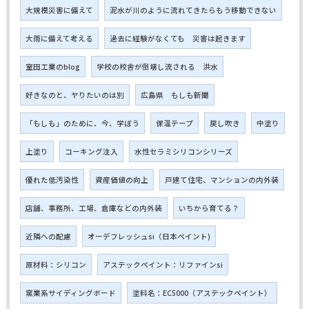
大規模災害に備えて
泥水が川のように流れてきたらもう移動できない
大雨に備えて考える
過去に経験がなくても 災害は起きます
室田工業のblog
学校の校舎が倒壊し流される 洪水
好きなのと、ヤりたいのは別
広島県 もしも新聞
「もしも」のために、今、学ぼう
保温テープ
戻し吹き
中塗り
上塗り
コーキング注入
水性セラミシリコンシリーズ
優れた低汚染性
資産価値の向上
戸建て住宅、マンションの内外装
店舗、事務所、工場、倉庫などの内外装
いちから育てる？
近隣への配慮
オーデフレッシュsi（日本ペイント)
原材料：シリコン
アステックペイント：リファインsi
窯業系サイディングボード
塗料名：EC5000（アステックペイント）