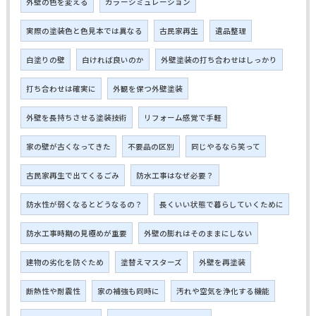
外壁の色を変える
カラーシミュレーション
実際の塗装色と色見本では異なる
古民家再生
遺品整理
白塗りの壁
白ければ良いのか
外壁塗装の打ち合わせはしっかり
打ち合わせは確実に
外観を保つ外壁塗装
外壁を長持ちさせる塗装技術
リフォーム感覚で手軽
家の壁が古くなってきた
不要品の区別
同じやるなら笑って
古民家再生で出てくるごみ
防水工事はなぜ必要？
防水性が弱くなるとどうなるの？
長くいい状態で暮らしていくために
防水工事時期の見極めが重要
外壁の膨れはそのままにしない
建物の劣化を防ぐため
塗替えマスターズ
外壁を再塗装
断熱性や耐震性
家の補強も同時に
汚れや空気を浄化する機能