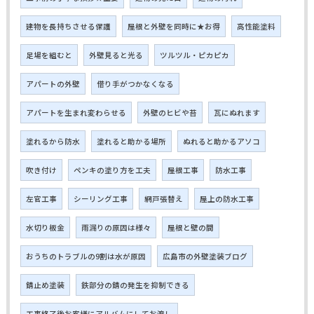
建物を長持ちさせる保護
屋根と外壁を同時に★お得
高性能塗料
足場を組むと
外壁見ると光る
ツルツル・ピカピカ
アパートの外壁
借り手がつかなくなる
アパートを生まれ変わらせる
外壁のヒビや苔
瓦にぬれます
塗れるから防水
塗れると助かる場所
ぬれると助かるアソコ
吹き付け
ペンキの塗り方を工夫
屋根工事
防水工事
左官工事
シーリング工事
網戸張替え
屋上の防水工事
水切り板金
雨漏りの原因は様々
屋根と壁の間
おうちのトラブルの9割は水が原因
広島市の外壁塗装ブログ
錆止め塗装
鉄部分の錆の発生を抑制できる
工事終了後お客様にアルバムにしてお渡し