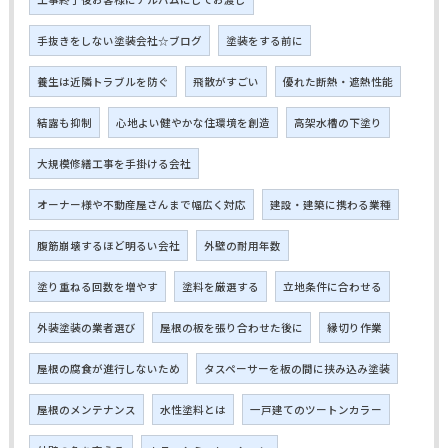
手抜きをしない塗装会社☆ブログ
塗装をする前に
養生は近隣トラブルを防ぐ
飛散がすごい
優れた断熱・遮熱性能
結露も抑制
心地よい健やかな住環境を創造
高架水槽の下塗り
大規模修繕工事を手掛ける会社
オーナー様や不動産屋さんまで幅広く対応
建設・建築に携わる業種
腹筋崩壊するほど明るい会社
外壁の耐用年数
塗り重ねる回数を増やす
塗料を厳選する
立地条件に合わせる
外装塗装の業者選び
屋根の板を張り合わせた後に
縁切り作業
屋根の腐食が進行しないため
タスペーサーを板の間に挟み込み塗装
屋根のメンテナンス
水性塗料とは
一戸建てのツートンカラー