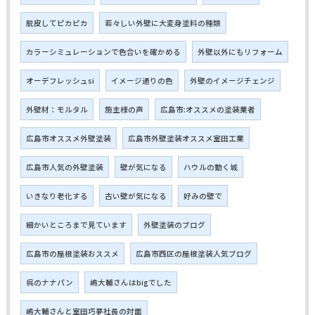
脱皮してピカピカ
若々しい外壁に大変身塗料の種類
カラーシミュレーションで色合いを確かめる
外壁以外にもリフォーム
オーデフレッシュsi
イメージ通りの色
外壁のイメージチェンジ
外壁材：モルタル
施主様の声
広島市:オススメの塗装業者
広島市オススメ外壁塗装
広島市外壁塗装オススメ室田工業
広島市人気の外壁塗装
壁が気になる
ハウルの動く城
いきなり老化する
古い壁が気になる
好みの壁で
細かいところまで見ています
外壁塗装のブログ
広島市の屋根塗装おススメ
広島市西区の屋根塗装人気ブログ
呉のナナパン
嶋大輔さんはbigでした
嶋大輔さんと室田巧夢社長の対面