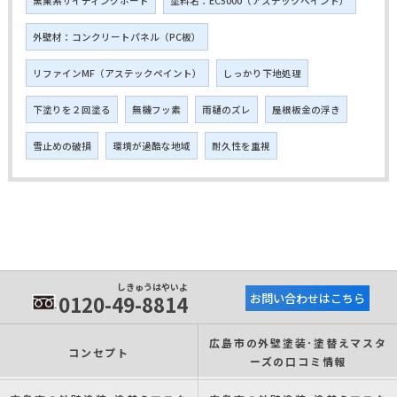
窯業系サイディングボード
塗料名：EC5000（アステックペイント）
外壁材：コンクリートパネル（PC板）
リファインMF（アステックペイント）
しっかり下地処理
下塗りを２回塗る
無機フッ素
雨樋のズレ
屋根板金の浮き
雪止めの破損
環境が過酷な地域
耐久性を重視
しきゅうはやいよ
0120-49-8814
お問い合わせはこちら
広島市の外壁塗装･塗替えマスタ
コンセプト
ーズの口コミ情報