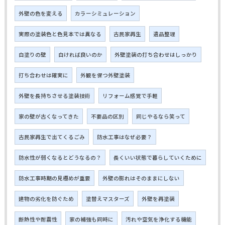
外壁の色を変える
カラーシミュレーション
実際の塗装色と色見本では異なる
古民家再生
遺品整理
白塗りの壁
白ければ良いのか
外壁塗装の打ち合わせはしっかり
打ち合わせは確実に
外観を保つ外壁塗装
外壁を長持ちさせる塗装技術
リフォーム感覚で手軽
家の壁が古くなってきた
不要品の区別
同じやるなら笑って
古民家再生で出てくるごみ
防水工事はなぜ必要？
防水性が弱くなるとどうなるの？
長くいい状態で暮らしていくために
防水工事時期の見極めが重要
外壁の膨れはそのままにしない
建物の劣化を防ぐため
塗替えマスターズ
外壁を再塗装
断熱性や耐震性
家の補強も同時に
汚れや空気を浄化する機能