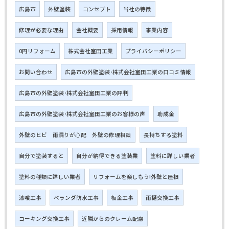
広島市
外壁塗装
コンセプト
当社の特徴
修理が必要な理由
会社概要
採用情報
事業内容
0円リフォーム
株式会社室田工業
プライバシーポリシー
お問い合わせ
広島市の外壁塗装･株式会社室田工業の口コミ情報
広島市の外壁塗装･株式会社室田工業の評判
広島市の外壁塗装･株式会社室田工業のお客様の声
助成金
外壁のヒビ 雨漏りが心配 外壁の修理相談
長持ちする塗料
自分で塗装すると
自分が納得できる塗装業
塗料に詳しい業者
塗料の種類に詳しい業者
リフォームを楽しもう!外壁と屋根
漆喰工事
ベランダ防水工事
板金工事
雨樋交換工事
コーキング交換工事
近隣からのクレーム配慮