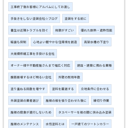
工事終了後お客様にアルバムにしてお渡し
手抜きをしない塗装会社☆ブログ
塗装をする前に
養生は近隣トラブルを防ぐ
飛散がすごい
優れた断熱・遮熱性能
結露も抑制
心地よい健やかな住環境を創造
高架水槽の下塗り
大規模修繕工事を手掛ける会社
オーナー様や不動産屋さんまで幅広く対応
建設・建築に携わる業種
腹筋崩壊するほど明るい会社
外壁の耐用年数
塗り重ねる回数を増やす
塗料を厳選する
立地条件に合わせる
外装塗装の業者選び
屋根の板を張り合わせた後に
縁切り作業
屋根の腐食が進行しないため
タスペーサーを板の間に挟み込み塗装
屋根のメンテナンス
水性塗料とは
一戸建てのツートンカラー