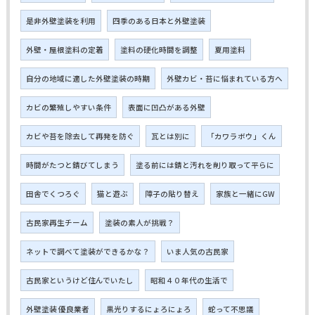
是非外壁塗装を利用
四季のある日本と外壁塗装
外壁・屋根塗料の定着
塗料の硬化時間を調整
夏用塗料
自分の地域に適した外壁塗装の時期
外壁カビ・苔に悩まれている方へ
カビの繁殖しやすい条件
表面に凹凸がある外壁
カビや苔を除去して再発を防ぐ
瓦とは別に
「カワラボウ」くん
時間がたつと錆びてしまう
塗る前には錆と汚れを削り取って平らに
田舎でくつろぐ
猫と遊ぶ
障子の貼り替え
家族と一緒にGW
古民家再生チーム
塗装の素人が挑戦？
ネットで調べて塗装ができるかな？
いま人気の古民家
古民家というけど住んでいたし
昭和４０年代の生活で
外壁塗装 優良業者
黒光りするにょろにょろ
蛇って不思議