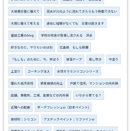
大規模災害に備えて
泥水が川のように流れてきたらもう移動できない
大雨に備えて考える
過去に経験がなくても 災害は起きます
室田工業のblog
学校の校舎が倒壊し流される 洪水
好きなのと、ヤりたいのは別
広島県 もしも新聞
「もしも」のために、今、学ぼう
保温テープ
戻し吹き
中塗り
上塗り
コーキング注入
水性セラミシリコンシリーズ
優れた低汚染性
資産価値の向上
戸建て住宅、マンションの内外装
店舗、事務所、工場、倉庫などの内外装
いちから育てる？
近隣への配慮
オーデフレッシュsi（日本ペイント)
原材料：シリコン
アステックペイント：リファインsi