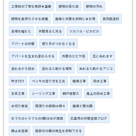
工事前の丁寧な挨拶★重要
建物の見た目
建物の汚れ
建物を長持ちさせる保護
屋根と外壁を同時に★お得
高性能塗料
足場を組むと
外壁見ると光る
ツルツル・ピカピカ
アパートの外壁
借り手がつかなくなる
アパートを生まれ変わらせる
外壁のヒビや苔
瓦にぬれます
塗れるから防水
塗れると助かる場所
ぬれると助かるアソコ
吹き付け
ペンキの塗り方を工夫
屋根工事
防水工事
左官工事
シーリング工事
網戸張替え
屋上の防水工事
水切り板金
雨漏りの原因は様々
屋根と壁の間
おうちのトラブルの9割は水が原因
広島市の外壁塗装ブログ
錆止め塗装
鉄部分の錆の発生を抑制できる