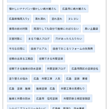
懐かしいナナパン⭐懐かしい嶋大輔さん
広島市に嶋大輔さん
広島県梅雨入りy
濡れ濡れ
塗れ塗れ
ヌレヌレ
豪雨の前の対策
雨漏りしても自分で屋根にのぼらない
黒い土嚢袋
災害対策に
まるで個人ブログ
穴があったら入りたい
平凡な日常に
田舎アルアル
田舎でおこるリフォームの失敗例
信頼の出来る工務店
信頼できる外壁塗装
信頼できる屋根の防水塗装
外壁塗装ブログ
広島市西区の塗装会社
塗り替えの悩み
広島 外壁工事 人気
広島 塗装 業者
広島 塗装 屋根
屋根塗装 広島
外壁工事の見積もり
屋根と外壁の防水
広島市 住宅塗装
外壁診断士検定登録証
シルバニアファミリーみたいに
広島県 雨漏り 防水業者