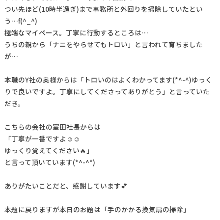
つい先ほど(10時半過ぎ)まで事務所と外回りを掃除していたとい
う…f(^_^)
極端なマイペース。丁寧に行動するところは…
うちの親から「ナニをやらせてもトロい」と言われて育ちました
が…
本職のY社の奥様からは「トロいのはよくわかってます(*^-^)ゆっく
りで良いですよ。丁寧にしてくださってありがとう」と言っていた
だき。
こちらの会社の室田社長からは
「丁寧が一番ですよ☺️☺️
ゆっくり覚えてください🔥」
と言って頂いています(*^-^*)
ありがたいことだと、感謝しています💕
本題に戻りますが本日のお題は「手のかかる換気扇の掃除」