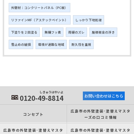
外壁材：コンクリートパネル（PC板）
リファインMF（アステックペイント）
しっかり下地処理
下塗りを２回塗る
無機フッ素
雨樋のズレ
屋根板金の浮き
雪止めの破損
環境が過酷な地域
耐久性を重視
しきゅうはやいよ
0120-49-8814
お問い合わせはこちら
広島市の外壁塗装･塗替えマスタ
コンセプト
ーズの口コミ情報
広島市の外壁塗装･塗替えマスタ
広島市の外壁塗装･塗替えマスタ