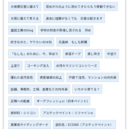
大規模災害に備えて
泥水が川のように流れてきたらもう移動できない
大雨に備えて考える
過去に経験がなくても 災害は起きます
室田工業のblog
学校の校舎が倒壊し流される 洪水
好きなのと、ヤりたいのは別
広島県 もしも新聞
「もしも」のために、今、学ぼう
保温テープ
戻し吹き
中塗り
上塗り
コーキング注入
水性セラミシリコンシリーズ
優れた低汚染性
資産価値の向上
戸建て住宅、マンションの内外装
店舗、事務所、工場、倉庫などの内外装
いちから育てる？
近隣への配慮
オーデフレッシュsi（日本ペイント)
原材料：シリコン
アステックペイント：リファインsi
窯業系サイディングボード
塗料名：EC5000（アステックペイント）