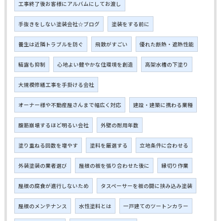
工事終了後お客様にアルバムにしてお渡し
手抜きをしない塗装会社☆ブログ
塗装をする前に
養生は近隣トラブルを防ぐ
飛散がすごい
優れた断熱・遮熱性能
結露も抑制
心地よい健やかな住環境を創造
高架水槽の下塗り
大規模修繕工事を手掛ける会社
オーナー様や不動産屋さんまで幅広く対応
建設・建築に携わる業種
腹筋崩壊するほど明るい会社
外壁の耐用年数
塗り重ねる回数を増やす
塗料を厳選する
立地条件に合わせる
外装塗装の業者選び
屋根の板を張り合わせた後に
縁切り作業
屋根の腐食が進行しないため
タスペーサーを板の間に挟み込み塗装
屋根のメンテナンス
水性塗料とは
一戸建てのツートンカラー