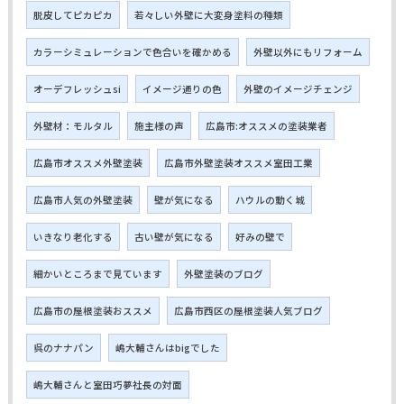
脱皮してピカピカ
若々しい外壁に大変身塗料の種類
カラーシミュレーションで色合いを確かめる
外壁以外にもリフォーム
オーデフレッシュsi
イメージ通りの色
外壁のイメージチェンジ
外壁材：モルタル
施主様の声
広島市:オススメの塗装業者
広島市オススメ外壁塗装
広島市外壁塗装オススメ室田工業
広島市人気の外壁塗装
壁が気になる
ハウルの動く城
いきなり老化する
古い壁が気になる
好みの壁で
細かいところまで見ています
外壁塗装のブログ
広島市の屋根塗装おススメ
広島市西区の屋根塗装人気ブログ
呉のナナパン
嶋大輔さんはbigでした
嶋大輔さんと室田巧夢社長の対面