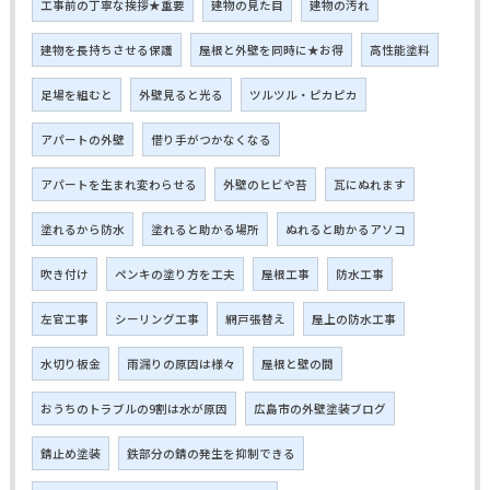
工事前の丁寧な挨拶★重要
建物の見た目
建物の汚れ
建物を長持ちさせる保護
屋根と外壁を同時に★お得
高性能塗料
足場を組むと
外壁見ると光る
ツルツル・ピカピカ
アパートの外壁
借り手がつかなくなる
アパートを生まれ変わらせる
外壁のヒビや苔
瓦にぬれます
塗れるから防水
塗れると助かる場所
ぬれると助かるアソコ
吹き付け
ペンキの塗り方を工夫
屋根工事
防水工事
左官工事
シーリング工事
網戸張替え
屋上の防水工事
水切り板金
雨漏りの原因は様々
屋根と壁の間
おうちのトラブルの9割は水が原因
広島市の外壁塗装ブログ
錆止め塗装
鉄部分の錆の発生を抑制できる