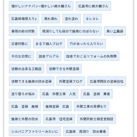
懐かしいナナパン⭐懐かしい嶋大輔さん
広島市に嶋大輔さん
広島県梅雨入りy
濡れ濡れ
塗れ塗れ
ヌレヌレ
豪雨の前の対策
雨漏りしても自分で屋根にのぼらない
黒い土嚢袋
災害対策に
まるで個人ブログ
穴があったら入りたい
平凡な日常に
田舎アルアル
田舎でおこるリフォームの失敗例
信頼の出来る工務店
信頼できる外壁塗装
信頼できる屋根の防水塗装
外壁塗装ブログ
広島市西区の塗装会社
塗り替えの悩み
広島 外壁工事 人気
広島 塗装 業者
広島 塗装 屋根
屋根塗装 広島
外壁工事の見積もり
屋根と外壁の防水
広島市 住宅塗装
外壁診断士検定登録証
シルバニアファミリーみたいに
広島県 雨漏り 防水業者