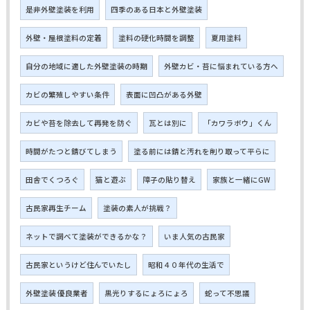
是非外壁塗装を利用
四季のある日本と外壁塗装
外壁・屋根塗料の定着
塗料の硬化時間を調整
夏用塗料
自分の地域に適した外壁塗装の時期
外壁カビ・苔に悩まれている方へ
カビの繁殖しやすい条件
表面に凹凸がある外壁
カビや苔を除去して再発を防ぐ
瓦とは別に
「カワラボウ」くん
時間がたつと錆びてしまう
塗る前には錆と汚れを削り取って平らに
田舎でくつろぐ
猫と遊ぶ
障子の貼り替え
家族と一緒にGW
古民家再生チーム
塗装の素人が挑戦？
ネットで調べて塗装ができるかな？
いま人気の古民家
古民家というけど住んでいたし
昭和４０年代の生活で
外壁塗装 優良業者
黒光りするにょろにょろ
蛇って不思議