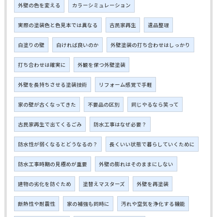
外壁の色を変える
カラーシミュレーション
実際の塗装色と色見本では異なる
古民家再生
遺品整理
白塗りの壁
白ければ良いのか
外壁塗装の打ち合わせはしっかり
打ち合わせは確実に
外観を保つ外壁塗装
外壁を長持ちさせる塗装技術
リフォーム感覚で手軽
家の壁が古くなってきた
不要品の区別
同じやるなら笑って
古民家再生で出てくるごみ
防水工事はなぜ必要？
防水性が弱くなるとどうなるの？
長くいい状態で暮らしていくために
防水工事時期の見極めが重要
外壁の膨れはそのままにしない
建物の劣化を防ぐため
塗替えマスターズ
外壁を再塗装
断熱性や耐震性
家の補強も同時に
汚れや空気を浄化する機能