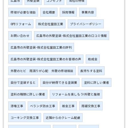
広島市
外壁塗装
コンセプト
当社の特徴
修理が必要な理由
会社概要
採用情報
事業内容
0円リフォーム
株式会社室田工業
プライバシーポリシー
お問い合わせ
広島市の外壁塗装･株式会社室田工業の口コミ情報
広島市の外壁塗装･株式会社室田工業の評判
広島市の外壁塗装･株式会社室田工業のお客様の声
助成金
外壁のヒビ 雨漏りが心配 外壁の修理相談
長持ちする塗料
自分で塗装すると
自分が納得できる塗装業
塗料に詳しい業者
塗料の種類に詳しい業者
リフォームを楽しもう!外壁と屋根
漆喰工事
ベランダ防水工事
板金工事
雨樋交換工事
コーキング交換工事
近隣からのクレーム配慮