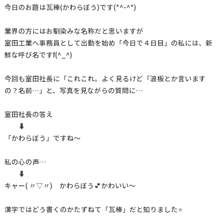
今日のお題は瓦棒(かわらぼう)です(*^-^*)
業界の方にはお馴染みな名称だと思いますが
室田工業へ事務員として出勤を始め「今日で４日目」の私には、新
鮮な呼び名ですf(^_^)
今回も室田社長に「これこれ。よく見るけど「浪板とか言います
の？名前…」と、写真を見ながらの質問に…
室田社長の答え
⬇
「かわらぼう」ですね～
私の心の声…
⬇
キャー( 〃▽〃) かわらぼう💕かわいい～
漢字ではどう書くのかたずねて「瓦棒」だと知りました⭐