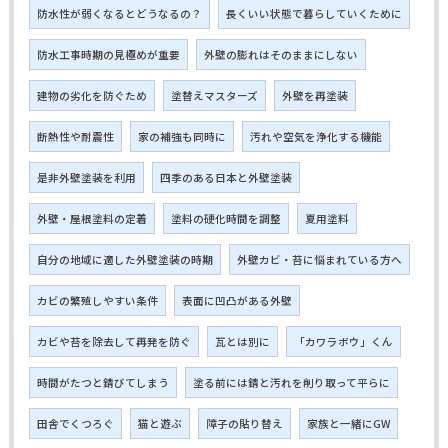
防水性が弱くなるとどうなるの？
長くいい状態で暮らしていくために
防水工事時期の見極めが重要
外壁の膨れはそのままにしない
建物の劣化を防ぐため
塗替えマスターズ
外壁を再塗装
断熱性や耐震性
家の補強も同時に
汚れや空気を浄化する機能
是非外壁塗装を利用
四季のある日本と外壁塗装
外壁・屋根塗料の定着
塗料の硬化時間を調整
夏用塗料
自分の地域に適した外壁塗装の時期
外壁カビ・苔に悩まれている方へ
カビの繁殖しやすい条件
表面に凹凸がある外壁
カビや苔を除去して再発を防ぐ
瓦とは別に
「カワラボウ」くん
時間がたつと錆びてしまう
塗る前には錆と汚れを削り取って平らに
田舎でくつろぐ
猫と遊ぶ
障子の貼り替え
家族と一緒にGW