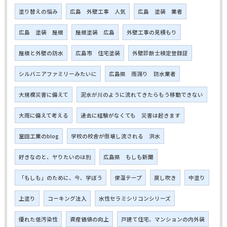
塗り替えの悩み
広島 外壁工事 人気
広島 塗装 業者
広島 塗装 屋根
屋根塗装 広島
外壁工事の見積もり
屋根と外壁の防水
広島市 住宅塗装
外壁診断士検定登録証
シルバニアファミリーみたいに
広島県 雨漏り 防水業者
大規模災害に備えて
泥水が川のように流れてきたらもう移動できない
大雨に備えて考える
過去に経験がなくても 災害は起きます
室田工業のblog
学校の校舎が倒壊し流される 洪水
好きなのと、ヤりたいのは別
広島県 もしも新聞
「もしも」のために、今、学ぼう
保温テープ
戻し吹き
中塗り
上塗り
コーキング注入
水性セラミシリコンシリーズ
優れた低汚染性
資産価値の向上
戸建て住宅、マンションの内外装