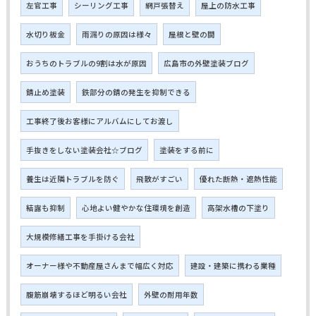
左官工事
シーリング工事
網戸張替え
屋上の防水工事
水切り板金
雨漏りの原因は様々
屋根と壁の間
おうちのトラブルの9割は水が原因
広島市の外壁塗装ブログ
錆止め塗装
鉄部分の錆の発生を抑制できる
工事終了後お客様にアルバムにしてお渡し
手抜きをしない塗装会社☆ブログ
塗装をする前に
養生は近隣トラブルを防ぐ
飛散がすごい
優れた断熱・遮熱性能
結露も抑制
心地よい健やかな住環境を創造
高架水槽の下塗り
大規模修繕工事を手掛ける会社
オーナー様や不動産屋さんまで幅広く対応
建設・建築に携わる業種
腹筋崩壊するほど明るい会社
外壁の耐用年数