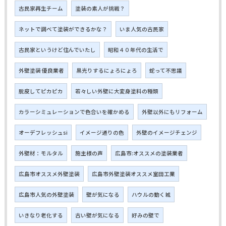
古民家再生チーム
塗装の素人が挑戦？
ネットで調べて塗装ができるかな？
いま人気の古民家
古民家というけど住んでいたし
昭和４０年代の生活で
外壁塗装 優良業者
黒光りするにょろにょろ
蛇って不思議
脱皮してピカピカ
若々しい外壁に大変身塗料の種類
カラーシミュレーションで色合いを確かめる
外壁以外にもリフォーム
オーデフレッシュsi
イメージ通りの色
外壁のイメージチェンジ
外壁材：モルタル
施主様の声
広島市:オススメの塗装業者
広島市オススメ外壁塗装
広島市外壁塗装オススメ室田工業
広島市人気の外壁塗装
壁が気になる
ハウルの動く城
いきなり老化する
古い壁が気になる
好みの壁で