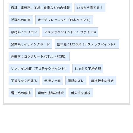
店舗、事務所、工場、倉庫などの内外装
いちから育てる？
近隣への配慮
オーデフレッシュsi（日本ペイント)
原材料：シリコン
アステックペイント：リファインsi
窯業系サイディングボード
塗料名：EC5000（アステックペイント）
外壁材：コンクリートパネル（PC板）
リファインMF（アステックペイント）
しっかり下地処理
下塗りを２回塗る
無機フッ素
雨樋のズレ
屋根板金の浮き
雪止めの破損
環境が過酷な地域
耐久性を重視