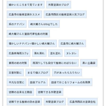
細かいところまで見ています
外壁塗装のブログ
広島市の屋根塗装おススメ
広島市西区の屋根塗装人気ブログ
呉のナナパン
嶋大輔さんはbigでした
嶋大輔さんと室田巧夢社長の対面
懐かしいナナパン⭐懐かしい嶋大輔さん
広島市に嶋大輔さん
広島県梅雨入りy
濡れ濡れ
塗れ塗れ
ヌレヌレ
豪雨の前の対策
雨漏りしても自分で屋根にのぼらない
黒い土嚢袋
災害対策に
まるで個人ブログ
穴があったら入りたい
平凡な日常に
田舎アルアル
田舎でおこるリフォームの失敗例
信頼の出来る工務店
信頼できる外壁塗装
信頼できる屋根の防水塗装
外壁塗装ブログ
広島市西区の塗装会社