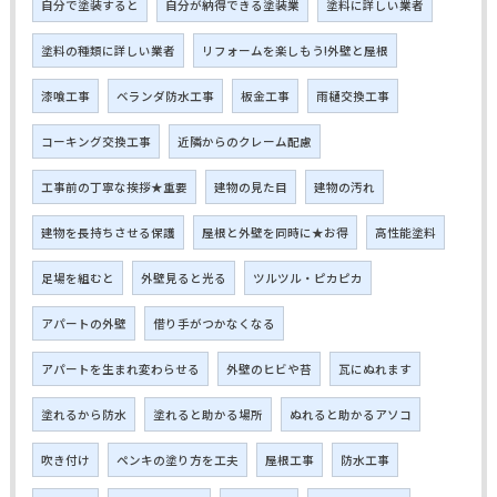
自分で塗装すると
自分が納得できる塗装業
塗料に詳しい業者
塗料の種類に詳しい業者
リフォームを楽しもう!外壁と屋根
漆喰工事
ベランダ防水工事
板金工事
雨樋交換工事
コーキング交換工事
近隣からのクレーム配慮
工事前の丁寧な挨拶★重要
建物の見た目
建物の汚れ
建物を長持ちさせる保護
屋根と外壁を同時に★お得
高性能塗料
足場を組むと
外壁見ると光る
ツルツル・ピカピカ
アパートの外壁
借り手がつかなくなる
アパートを生まれ変わらせる
外壁のヒビや苔
瓦にぬれます
塗れるから防水
塗れると助かる場所
ぬれると助かるアソコ
吹き付け
ペンキの塗り方を工夫
屋根工事
防水工事