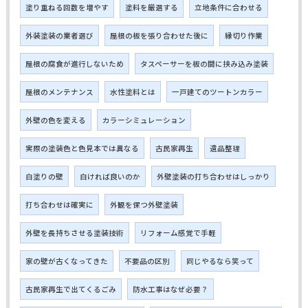
塗り重ねる回数を増やす
塗料を厳選する
立地条件に合わせる
外装塗装の業者選び
屋根の板を張り合わせた後に
縁切り作業
屋根の腐食が進行しないため
タスペーサーを板の間に挟み込み塗装
屋根のメンテナンス
水性塗料とは
一戸建てのツートンカラー
外壁の色を変える
カラーシミュレーション
実際の塗装色と色見本では異なる
古民家再生
遺品整理
白塗りの壁
白ければ良いのか
外壁塗装の打ち合わせはしっかり
打ち合わせは確実に
外観を保つ外壁塗装
外壁を長持ちさせる塗装技術
リフォーム感覚で手軽
家の壁が古くなってきた
不要品の区別
同じやるなら笑って
古民家再生で出てくるごみ
防水工事はなぜ必要？