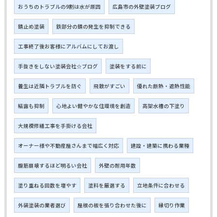
おうちのトラブルの9割は水が原因
広島市の外壁塗装ブログ
錆止め塗装
鉄部分の錆の発生を抑制できる
工事終了後お客様にアルバムにしてお渡し
手抜きをしない塗装会社☆ブログ
塗装をする前に
養生は近隣トラブルを防ぐ
飛散がすごい
優れた断熱・遮熱性能
結露も抑制
心地よい健やかな住環境を創造
高架水槽の下塗り
大規模修繕工事を手掛ける会社
オーナー様や不動産屋さんまで幅広く対応
建設・建築に携わる業種
腹筋崩壊するほど明るい会社
外壁の耐用年数
塗り重ねる回数を増やす
塗料を厳選する
立地条件に合わせる
外装塗装の業者選び
屋根の板を張り合わせた後に
縁切り作業