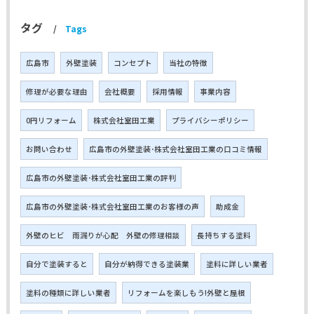
タグ
Tags
広島市
外壁塗装
コンセプト
当社の特徴
修理が必要な理由
会社概要
採用情報
事業内容
0円リフォーム
株式会社室田工業
プライバシーポリシー
お問い合わせ
広島市の外壁塗装･株式会社室田工業の口コミ情報
広島市の外壁塗装･株式会社室田工業の評判
広島市の外壁塗装･株式会社室田工業のお客様の声
助成金
外壁のヒビ 雨漏りが心配 外壁の修理相談
長持ちする塗料
自分で塗装すると
自分が納得できる塗装業
塗料に詳しい業者
塗料の種類に詳しい業者
リフォームを楽しもう!外壁と屋根