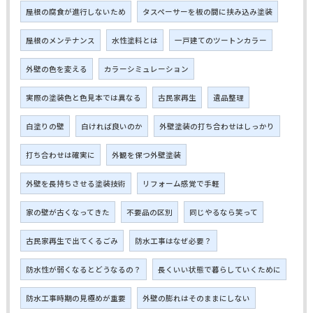
屋根の腐食が進行しないため
タスペーサーを板の間に挟み込み塗装
屋根のメンテナンス
水性塗料とは
一戸建てのツートンカラー
外壁の色を変える
カラーシミュレーション
実際の塗装色と色見本では異なる
古民家再生
遺品整理
白塗りの壁
白ければ良いのか
外壁塗装の打ち合わせはしっかり
打ち合わせは確実に
外観を保つ外壁塗装
外壁を長持ちさせる塗装技術
リフォーム感覚で手軽
家の壁が古くなってきた
不要品の区別
同じやるなら笑って
古民家再生で出てくるごみ
防水工事はなぜ必要？
防水性が弱くなるとどうなるの？
長くいい状態で暮らしていくために
防水工事時期の見極めが重要
外壁の膨れはそのままにしない