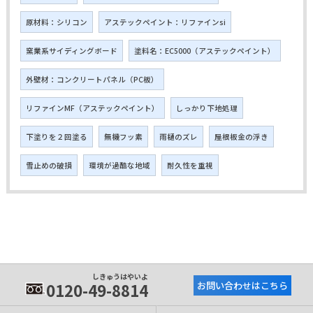
原材料：シリコン
アステックペイント：リファインsi
窯業系サイディングボード
塗料名：EC5000（アステックペイント）
外壁材：コンクリートパネル（PC板）
リファインMF（アステックペイント）
しっかり下地処理
下塗りを２回塗る
無機フッ素
雨樋のズレ
屋根板金の浮き
雪止めの破損
環境が過酷な地域
耐久性を重視
しきゅうはやいよ
0120-49-8814
お問い合わせはこちら