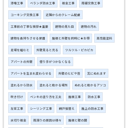
漆喰工事
ベランダ防水工事
板金工事
雨樋交換工事
コーキング交換工事
近隣からのクレーム配慮
工事前の丁寧な挨拶★重要
建物の見た目
建物の汚れ
建物を長持ちさせる保護
屋根と外壁を同時に★お得
高性能塗料
足場を組むと
外壁見ると光る
ツルツル・ピカピカ
アパートの外壁
借り手がつかなくなる
アパートを生まれ変わらせる
外壁のヒビや苔
瓦にぬれます
塗れるから防水
塗れると助かる場所
ぬれると助かるアソコ
吹き付け
ペンキの塗り方を工夫
屋根工事
防水工事
左官工事
シーリング工事
網戸張替え
屋上の防水工事
水切り板金
雨漏りの原因は様々
屋根と壁の間