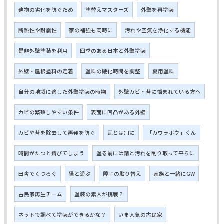
建物の劣化を防ぐため
塗替えマスターズ
外壁を再塗装
断熱性や耐震性
家の補強も同時に
汚れや空気を浄化する機能
是非外壁塗装を利用
四季のある日本と外壁塗装
外壁・屋根塗料の定着
塗料の硬化時間を調整
夏用塗料
自分の地域に適した外壁塗装の時期
外壁カビ・苔に悩まれている方へ
カビの繁殖しやすい条件
表面に凹凸がある外壁
カビや苔を除去して再発を防ぐ
瓦とは別に
「カワラボウ」くん
時間がたつと錆びてしまう
塗る前には錆と汚れを削り取って平らに
田舎でくつろぐ
猫と遊ぶ
障子の貼り替え
家族と一緒にGW
古民家再生チーム
塗装の素人が挑戦？
ネットで調べて塗装ができるかな？
いま人気の古民家