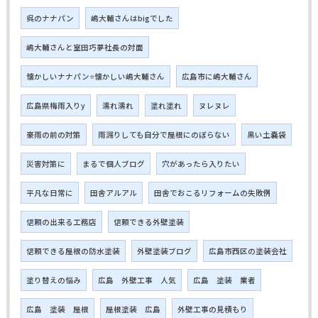
呉のナナパン
嶋大輔さんはbigでした
嶋大輔さんと室田巧夢社長の対面
懐かしいナナパン⭐懐かしい嶋大輔さん
広島市に嶋大輔さん
広島県梅雨入りy
濡れ濡れ
塗れ塗れ
ヌレヌレ
豪雨の前の対策
雨漏りしても自分で屋根にのぼらない
黒い土嚢袋
災害対策に
まるで個人ブログ
穴があったら入りたい
平凡な日常に
田舎アルアル
田舎でおこるリフォームの失敗例
信頼の出来る工務店
信頼できる外壁塗装
信頼できる屋根の防水塗装
外壁塗装ブログ
広島市西区の塗装会社
塗り替えの悩み
広島 外壁工事 人気
広島 塗装 業者
広島 塗装 屋根
屋根塗装 広島
外壁工事の見積もり