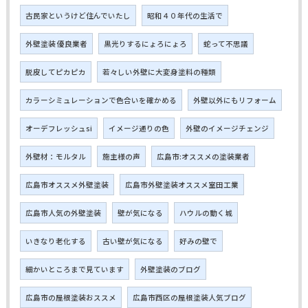
古民家というけど住んでいたし
昭和４０年代の生活で
外壁塗装 優良業者
黒光りするにょろにょろ
蛇って不思議
脱皮してピカピカ
若々しい外壁に大変身塗料の種類
カラーシミュレーションで色合いを確かめる
外壁以外にもリフォーム
オーデフレッシュsi
イメージ通りの色
外壁のイメージチェンジ
外壁材：モルタル
施主様の声
広島市:オススメの塗装業者
広島市オススメ外壁塗装
広島市外壁塗装オススメ室田工業
広島市人気の外壁塗装
壁が気になる
ハウルの動く城
いきなり老化する
古い壁が気になる
好みの壁で
細かいところまで見ています
外壁塗装のブログ
広島市の屋根塗装おススメ
広島市西区の屋根塗装人気ブログ