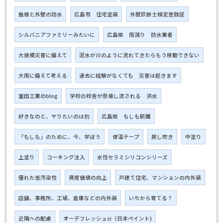
屋根と外壁の防水
広島市 住宅塗装
外壁診断士検定登録証
シルバニアファミリーみたいに
広島県 雨漏り 防水業者
大規模災害に備えて
泥水が川のように流れてきたらもう移動できない
大雨に備えて考える
過去に経験がなくても 災害は起きます
室田工業のblog
学校の校舎が倒壊し流される 洪水
好きなのと、ヤりたいのは別
広島県 もしも新聞
「もしも」のために、今、学ぼう
保温テープ
戻し吹き
中塗り
上塗り
コーキング注入
水性セラミシリコンシリーズ
優れた低汚染性
資産価値の向上
戸建て住宅、マンションの内外装
店舗、事務所、工場、倉庫などの内外装
いちから育てる？
近隣への配慮
オーデフレッシュsi（日本ペイント)