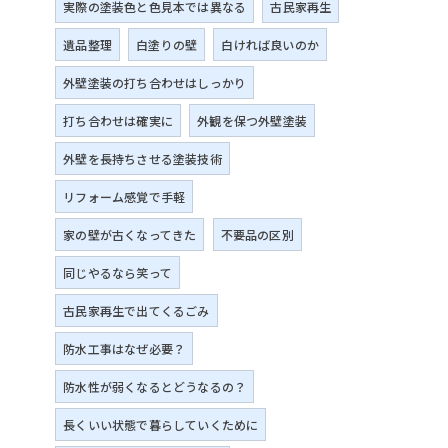
実際の塗装色と色見本では異なる
古民家再生
遺品整理
白塗りの壁
白ければ良いのか
外壁塗装の打ち合わせはしっかり
打ち合わせは確実に
外観を保つ外壁塗装
外壁を長持ちさせる塗装技術
リフォーム感覚で手軽
家の壁が古くなってきた
不要品の区別
同じやるなら笑って
古民家再生で出てくるごみ
防水工事はなぜ必要？
防水性が弱くなるとどうなるの？
長くいい状態で暮らしていくために