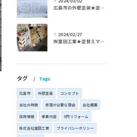
2024/03/02
広島市の外壁塗装★塗替えマスターズ★ブログ「初めて家を手入れするのに」
2024/02/27
㈱室田工業★塗替えマスターズ★築35年以上のお宅の施工事例
タグ
Tags
広島市
外壁塗装
コンセプト
当社の特徴
修理が必要な理由
会社概要
採用情報
事業内容
0円リフォーム
株式会社室田工業
プライバシーポリシー