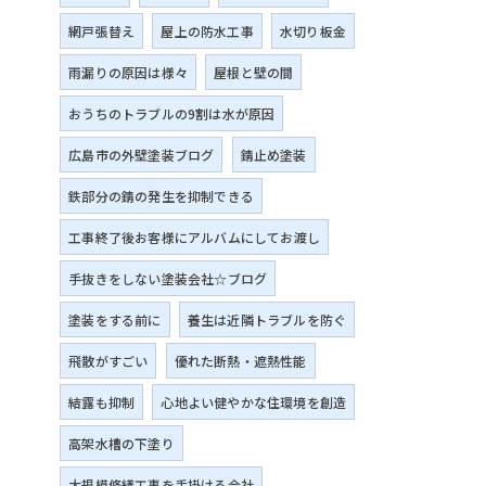
網戸張替え
屋上の防水工事
水切り板金
雨漏りの原因は様々
屋根と壁の間
おうちのトラブルの9割は水が原因
広島市の外壁塗装ブログ
錆止め塗装
鉄部分の錆の発生を抑制できる
工事終了後お客様にアルバムにしてお渡し
手抜きをしない塗装会社☆ブログ
塗装をする前に
養生は近隣トラブルを防ぐ
飛散がすごい
優れた断熱・遮熱性能
結露も抑制
心地よい健やかな住環境を創造
高架水槽の下塗り
大規模修繕工事を手掛ける会社