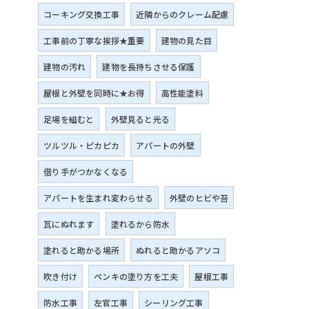
コーキング交換工事
近隣からのクレーム配慮
工事前の丁寧な挨拶★重要
建物の見た目
建物の汚れ
建物を長持ちさせる保護
屋根と外壁を同時に★お得
高性能塗料
足場を組むと
外壁見ると光る
ツルツル・ピカピカ
アパートの外壁
借り手がつかなくなる
アパートを生まれ変わらせる
外壁のヒビや苔
瓦にぬれます
塗れるから防水
塗れると助かる場所
ぬれると助かるアソコ
吹き付け
ペンキの塗り方を工夫
屋根工事
防水工事
左官工事
シーリング工事