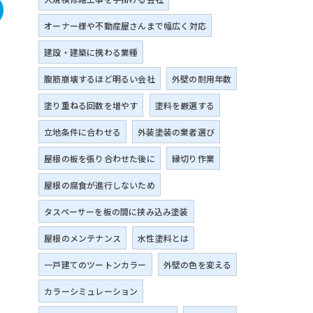
オーナー様や不動産屋さんまで幅広く対応
建設・建築に携わる業種
腹筋崩壊するほど明るい会社
外壁の耐用年数
塗り重ねる回数を増やす
塗料を厳選する
立地条件に合わせる
外装塗装の業者選び
屋根の板を張り合わせた後に
縁切り作業
屋根の腐食が進行しないため
タスペーサーを板の間に挟み込み塗装
屋根のメンテナンス
水性塗料とは
一戸建てのツートンカラー
外壁の色を変える
カラーシミュレーション