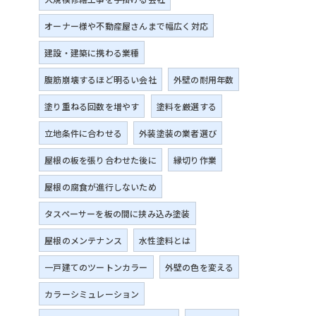
オーナー様や不動産屋さんまで幅広く対応
建設・建築に携わる業種
腹筋崩壊するほど明るい会社
外壁の耐用年数
塗り重ねる回数を増やす
塗料を厳選する
立地条件に合わせる
外装塗装の業者選び
屋根の板を張り合わせた後に
縁切り作業
屋根の腐食が進行しないため
タスペーサーを板の間に挟み込み塗装
屋根のメンテナンス
水性塗料とは
一戸建てのツートンカラー
外壁の色を変える
カラーシミュレーション