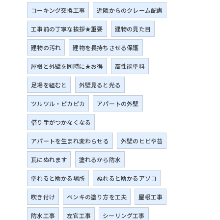
コーキング交換工事
近隣からのクレーム配慮
工事前の丁寧な挨拶★重要
建物の見た目
建物の汚れ
建物を長持ちさせる保護
屋根と外壁を同時に★お得
高性能塗料
足場を組むと
外壁見ると光る
ツルツル・ピカピカ
アパートの外壁
借り手がつかなくなる
アパートを生まれ変わらせる
外壁のヒビや苔
瓦にぬれます
塗れるから防水
塗れると助かる場所
ぬれると助かるアソコ
吹き付け
ペンキの塗り方を工夫
屋根工事
防水工事
左官工事
シーリング工事