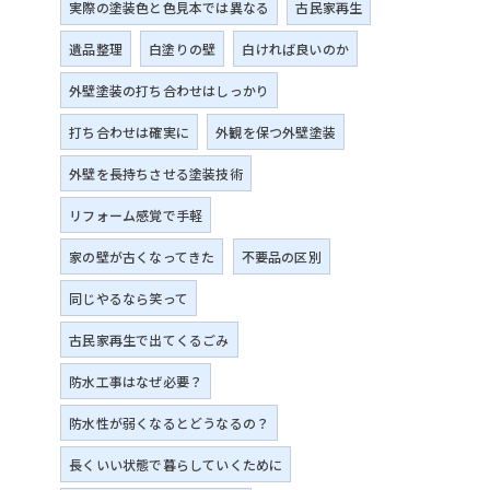
実際の塗装色と色見本では異なる
古民家再生
遺品整理
白塗りの壁
白ければ良いのか
外壁塗装の打ち合わせはしっかり
打ち合わせは確実に
外観を保つ外壁塗装
外壁を長持ちさせる塗装技術
リフォーム感覚で手軽
家の壁が古くなってきた
不要品の区別
同じやるなら笑って
古民家再生で出てくるごみ
防水工事はなぜ必要？
防水性が弱くなるとどうなるの？
長くいい状態で暮らしていくために