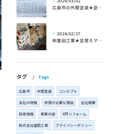
2024/03/02
広島市の外壁塗装★塗替えマスターズ★ブログ「初めて家を手入れするのに」
2024/02/27
㈱室田工業★塗替えマスターズ★築35年以上のお宅の施工事例
タグ
Tags
広島市
外壁塗装
コンセプト
当社の特徴
修理が必要な理由
会社概要
採用情報
事業内容
0円リフォーム
株式会社室田工業
プライバシーポリシー