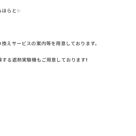
らほらと✨
り換えサービスの案内等を用意しております。
する遮熱実験機もご用意しております❗️