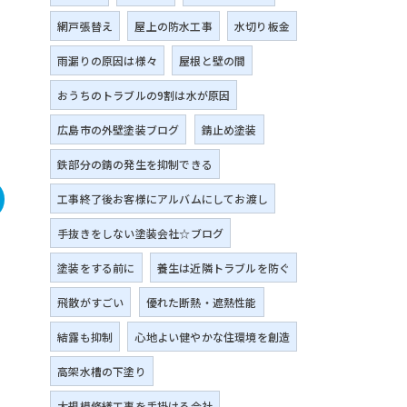
網戸張替え
屋上の防水工事
水切り板金
雨漏りの原因は様々
屋根と壁の間
おうちのトラブルの9割は水が原因
広島市の外壁塗装ブログ
錆止め塗装
鉄部分の錆の発生を抑制できる
工事終了後お客様にアルバムにしてお渡し
手抜きをしない塗装会社☆ブログ
塗装をする前に
養生は近隣トラブルを防ぐ
飛散がすごい
優れた断熱・遮熱性能
結露も抑制
心地よい健やかな住環境を創造
高架水槽の下塗り
大規模修繕工事を手掛ける会社