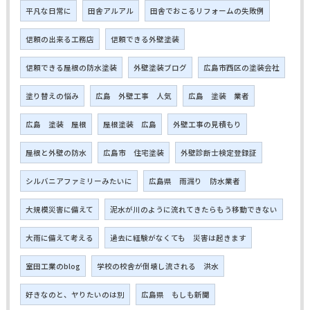
平凡な日常に
田舎アルアル
田舎でおこるリフォームの失敗例
信頼の出来る工務店
信頼できる外壁塗装
信頼できる屋根の防水塗装
外壁塗装ブログ
広島市西区の塗装会社
塗り替えの悩み
広島 外壁工事 人気
広島 塗装 業者
広島 塗装 屋根
屋根塗装 広島
外壁工事の見積もり
屋根と外壁の防水
広島市 住宅塗装
外壁診断士検定登録証
シルバニアファミリーみたいに
広島県 雨漏り 防水業者
大規模災害に備えて
泥水が川のように流れてきたらもう移動できない
大雨に備えて考える
過去に経験がなくても 災害は起きます
室田工業のblog
学校の校舎が倒壊し流される 洪水
好きなのと、ヤりたいのは別
広島県 もしも新聞