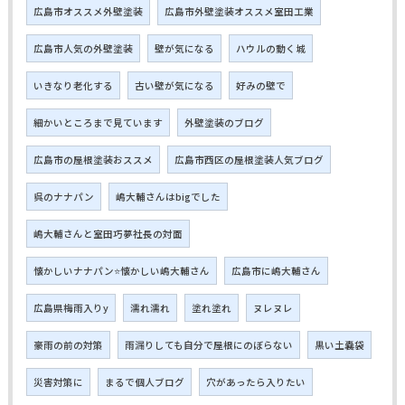
広島市オススメ外壁塗装
広島市外壁塗装オススメ室田工業
広島市人気の外壁塗装
壁が気になる
ハウルの動く城
いきなり老化する
古い壁が気になる
好みの壁で
細かいところまで見ています
外壁塗装のブログ
広島市の屋根塗装おススメ
広島市西区の屋根塗装人気ブログ
呉のナナパン
嶋大輔さんはbigでした
嶋大輔さんと室田巧夢社長の対面
懐かしいナナパン⭐懐かしい嶋大輔さん
広島市に嶋大輔さん
広島県梅雨入りy
濡れ濡れ
塗れ塗れ
ヌレヌレ
豪雨の前の対策
雨漏りしても自分で屋根にのぼらない
黒い土嚢袋
災害対策に
まるで個人ブログ
穴があったら入りたい