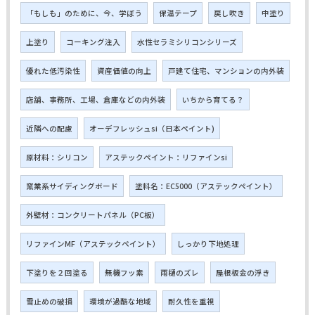
「もしも」のために、今、学ぼう
保温テープ
戻し吹き
中塗り
上塗り
コーキング注入
水性セラミシリコンシリーズ
優れた低汚染性
資産価値の向上
戸建て住宅、マンションの内外装
店舗、事務所、工場、倉庫などの内外装
いちから育てる？
近隣への配慮
オーデフレッシュsi（日本ペイント)
原材料：シリコン
アステックペイント：リファインsi
窯業系サイディングボード
塗料名：EC5000（アステックペイント）
外壁材：コンクリートパネル（PC板）
リファインMF（アステックペイント）
しっかり下地処理
下塗りを２回塗る
無機フッ素
雨樋のズレ
屋根板金の浮き
雪止めの破損
環境が過酷な地域
耐久性を重視