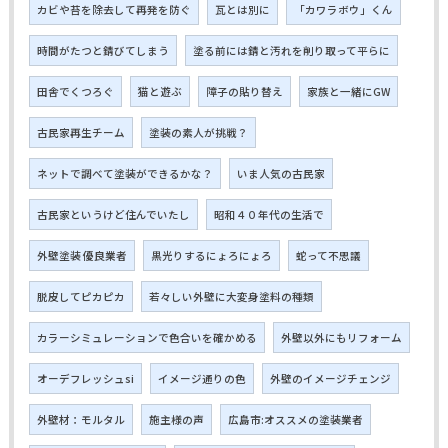
カビや苔を除去して再発を防ぐ
瓦とは別に
「カワラボウ」くん
時間がたつと錆びてしまう
塗る前には錆と汚れを削り取って平らに
田舎でくつろぐ
猫と遊ぶ
障子の貼り替え
家族と一緒にGW
古民家再生チーム
塗装の素人が挑戦？
ネットで調べて塗装ができるかな？
いま人気の古民家
古民家というけど住んでいたし
昭和４０年代の生活で
外壁塗装 優良業者
黒光りするにょろにょろ
蛇って不思議
脱皮してピカピカ
若々しい外壁に大変身塗料の種類
カラーシミュレーションで色合いを確かめる
外壁以外にもリフォーム
オーデフレッシュsi
イメージ通りの色
外壁のイメージチェンジ
外壁材：モルタル
施主様の声
広島市:オススメの塗装業者