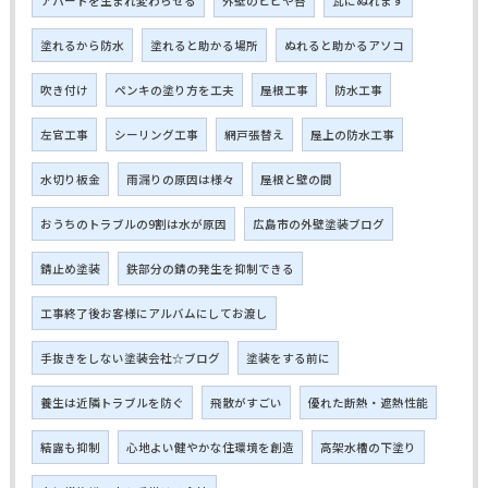
アパートを生まれ変わらせる
外壁のヒビや苔
瓦にぬれます
塗れるから防水
塗れると助かる場所
ぬれると助かるアソコ
吹き付け
ペンキの塗り方を工夫
屋根工事
防水工事
左官工事
シーリング工事
網戸張替え
屋上の防水工事
水切り板金
雨漏りの原因は様々
屋根と壁の間
おうちのトラブルの9割は水が原因
広島市の外壁塗装ブログ
錆止め塗装
鉄部分の錆の発生を抑制できる
工事終了後お客様にアルバムにしてお渡し
手抜きをしない塗装会社☆ブログ
塗装をする前に
養生は近隣トラブルを防ぐ
飛散がすごい
優れた断熱・遮熱性能
結露も抑制
心地よい健やかな住環境を創造
高架水槽の下塗り