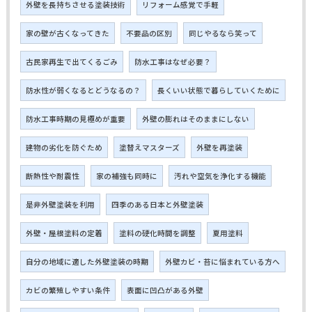
外壁を長持ちさせる塗装技術
リフォーム感覚で手軽
家の壁が古くなってきた
不要品の区別
同じやるなら笑って
古民家再生で出てくるごみ
防水工事はなぜ必要？
防水性が弱くなるとどうなるの？
長くいい状態で暮らしていくために
防水工事時期の見極めが重要
外壁の膨れはそのままにしない
建物の劣化を防ぐため
塗替えマスターズ
外壁を再塗装
断熱性や耐震性
家の補強も同時に
汚れや空気を浄化する機能
是非外壁塗装を利用
四季のある日本と外壁塗装
外壁・屋根塗料の定着
塗料の硬化時間を調整
夏用塗料
自分の地域に適した外壁塗装の時期
外壁カビ・苔に悩まれている方へ
カビの繁殖しやすい条件
表面に凹凸がある外壁