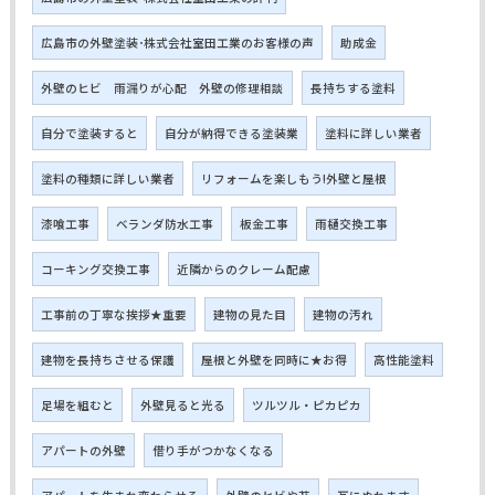
広島市の外壁塗装･株式会社室田工業のお客様の声
助成金
外壁のヒビ 雨漏りが心配 外壁の修理相談
長持ちする塗料
自分で塗装すると
自分が納得できる塗装業
塗料に詳しい業者
塗料の種類に詳しい業者
リフォームを楽しもう!外壁と屋根
漆喰工事
ベランダ防水工事
板金工事
雨樋交換工事
コーキング交換工事
近隣からのクレーム配慮
工事前の丁寧な挨拶★重要
建物の見た目
建物の汚れ
建物を長持ちさせる保護
屋根と外壁を同時に★お得
高性能塗料
足場を組むと
外壁見ると光る
ツルツル・ピカピカ
アパートの外壁
借り手がつかなくなる