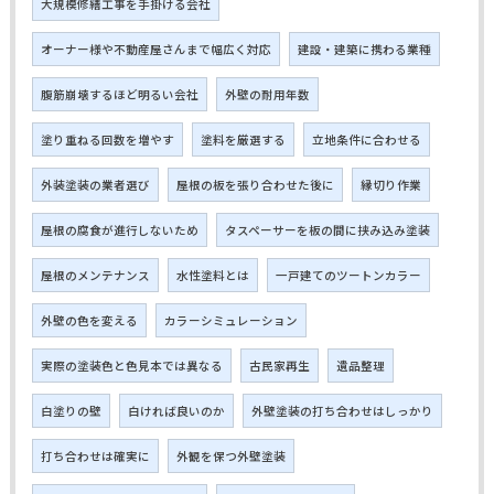
大規模修繕工事を手掛ける会社
オーナー様や不動産屋さんまで幅広く対応
建設・建築に携わる業種
腹筋崩壊するほど明るい会社
外壁の耐用年数
塗り重ねる回数を増やす
塗料を厳選する
立地条件に合わせる
外装塗装の業者選び
屋根の板を張り合わせた後に
縁切り作業
屋根の腐食が進行しないため
タスペーサーを板の間に挟み込み塗装
屋根のメンテナンス
水性塗料とは
一戸建てのツートンカラー
外壁の色を変える
カラーシミュレーション
実際の塗装色と色見本では異なる
古民家再生
遺品整理
白塗りの壁
白ければ良いのか
外壁塗装の打ち合わせはしっかり
打ち合わせは確実に
外観を保つ外壁塗装